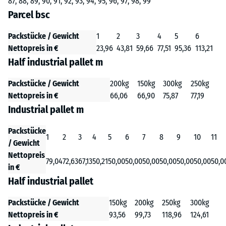
87, 88, 89, 90, 91, 92, 93, 94, 95, 96, 97, 98, 99
Parcel bsc
Packstücke / Gewicht
1
2
3
4
5
6
Nettopreis in €
23,96
43,81
59,66
77,51
95,36
113,21
Half industrial pallet m
Packstücke / Gewicht
200kg
150kg
300kg
250kg
Nettopreis in €
66,06
66,90
75,87
77,19
Industrial pallet m
Packstücke
1
2
3
4
5
6
7
8
9
10
11
/ Gewicht
Nettopreis
79,04
72,63
67,13
50,21
50,00
50,00
50,00
50,00
50,00
50,00
50,0
in €
Half industrial pallet
Packstücke / Gewicht
150kg
200kg
250kg
300kg
Nettopreis in €
93,56
99,73
118,96
124,61