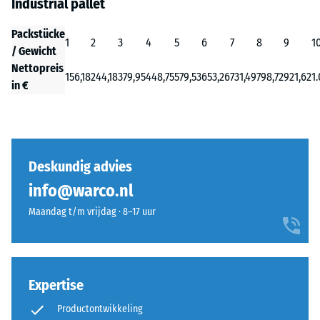
Industrial pallet
Packstücke
1
2
3
4
5
6
7
8
9
1
/ Gewicht
Nettopreis
156,18
244,18
379,95
448,75
579,53
653,26
731,49
798,72
921,62
1
in €
Deskundig advies
info@warco.nl
Maandag t/m vrijdag · 8–17 uur
Expertise
Productontwikkeling