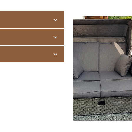
aat
vanuit de gevel van het
ing en
weerschade
.
CO de ideale oplossing. De licht
 later
toegevoegde balkon
, vaak
estaande vloer worden gelegd.
op palen voor het gebouw is
cht met ALLESDICHT.
w – een kamer in de open lucht.
ouw teruggezet.
 dakleer, op roosters, op een
pmerkelijk is dat de dempende
svriendelijke en weerbestendige
 het balkon geluidarm maken.
gelegd. Bij scheuren of lekkages
t met ALLESDICHT.