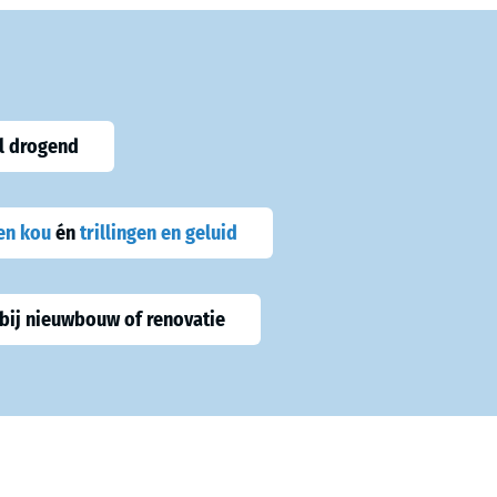
l drogend
en kou
én
trillingen en geluid
bij nieuwbouw of renovatie