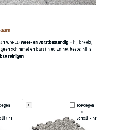
zaam
r van WARCO
weer- en vorstbestendig
– hij breekt,
t geen schimmel en barst niet. En het beste: hij is
 te reinigen
.
voegen
Toevoegen
XT
aan
elijking
vergelijking