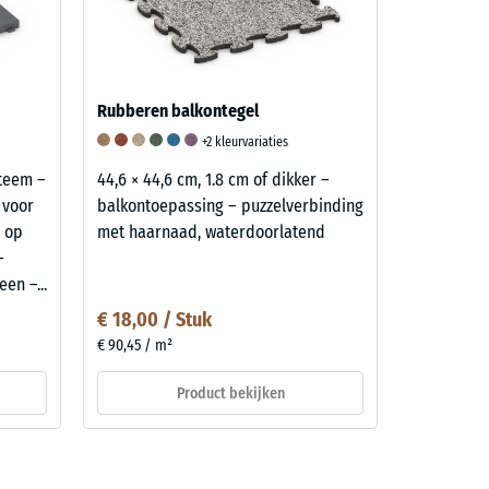
Rubberen balkontegel
+2 kleurvariaties
steem –
44,6 × 44,6 cm, 1.8 cm of dikker –
 voor
balkontoepassing – puzzelverbinding
n op
met haarnaad, waterdoorlatend
–
en –...
€ 18,00 / Stuk
€ 90,45 / m²
Product bekijken