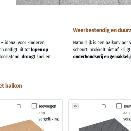
Weerbestendig en duur
– ideaal voor kinderen,
Natuurlijk is een balkonvloe
en nodigt uit tot
lopen op
scheurt, brokkelt niet af, krijg
rdoorlatend,
droogt
snel en
onderhoudsvrij en gemakkelijk
et balkon
Toevoegen
Toe
PP
aan
aan
vergelijking
verg