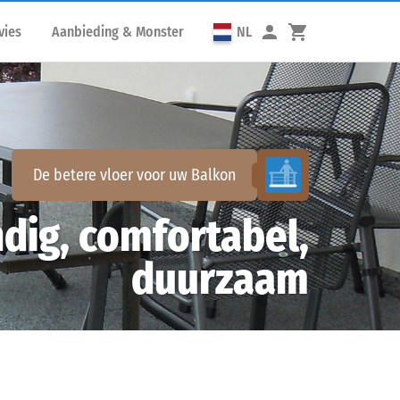
vies
Aanbieding & Monster
NL
De betere vloer voor uw
Balkon
dig, comfortabel,
duurzaam