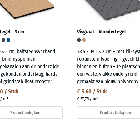
tegel – 3 cm
Visgraat – Vlondertegel
0 × 3 cm, halfsteensverband
38,5 × 38,5 × 2 cm – met kliksy
erbindingspennen –
robuuste uitvoering – geschikt
gekanalen aan de onderzijde
binnen en buiten – te plaatse
 gebonden onderlaag, harde
een vaste, vlakke ondergrond 
of grindstabilisatierooster
gemaakt van nieuw polypropyle
50 / Stuk
€ 5,60 / Stuk
 / m²
€ 37,75 / m²
Product bekijken
Product bekijken