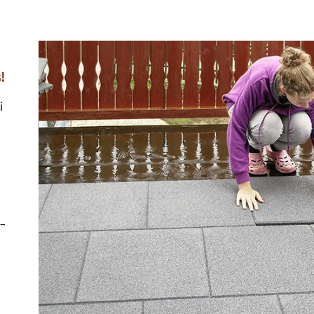
!
i
 –