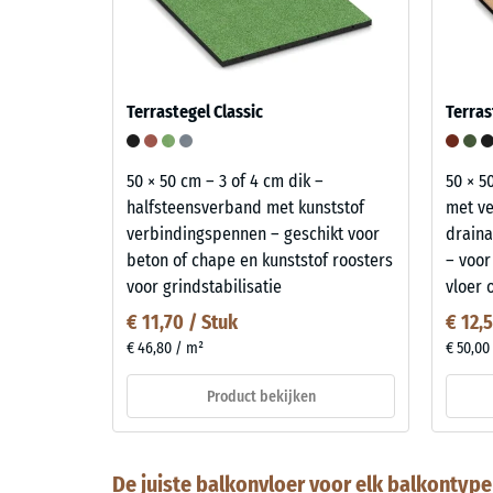
Terrastegel Classic
Terras
50 × 50 cm – 3 of 4 cm dik –
50 × 5
halfsteensverband met kunststof
met v
verbindingspennen – geschikt voor
draina
beton of chape en kunststof roosters
– voor
voor grindstabilisatie
vloer 
€ 11,70 / Stuk
€ 12,
€ 46,80 / m²
€ 50,00
Product bekijken
De juiste balkonvloer voor elk balkontype