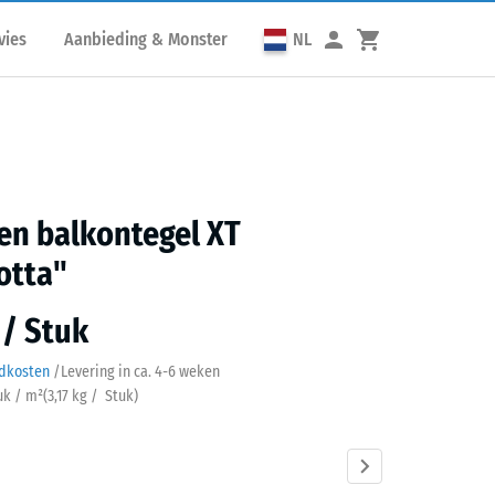
vies
Aanbieding & Monster
NL
en balkontegel XT
otta"
 / Stuk
ndkosten
/
Levering in ca.
4-6 weken
tuk / m²
(
3,17
kg
/ Stuk)