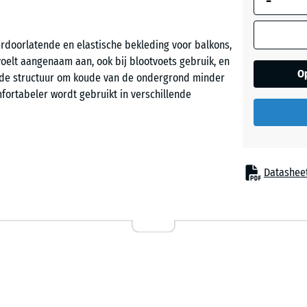
-
graniet
oorlatende en elastische bekleding voor balkons,
voelt aangenaam aan, ook bij blootvoets gebruik, en
Engels
O
t de structuur om koude van de ondergrond minder
gazon
fortabeler wordt gebruikt in verschillende
Etna
e ondergrond zonder permanente bevestiging. De
Datashee
Grijs
ten oppervlak met een vrijwel onzichtbare
graniet
r en blijven goed op hun plaats. Aanpassen aan
ndien nodig kunnen afzonderlijke tegels later weer
Lavende
Rattan
 af volgens het afschot van de ondergrond.