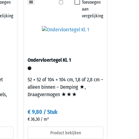
voegen
Toevoegen
XX
7188)
aan
elijking
vergelijking
Ondervloertegel Kl. 1
et
52 × 52 of 104 × 104 cm, 1,8 of 2,8 cm –
alleen binnen – Demping ★,
els,
Draagvermogen ★★★
€ 9,80 / Stuk
€ 36,30 / m²
Product bekijken