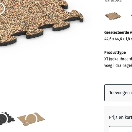
Terracotta
Terra
(acti
Meer
Geselecteerde v
informatie
44,6 x 44,6 x 1,8
over
de
Producttype
kleuren?
XT (gekalibreerd
voeg | drainage
Kleurenpal
weergeven
Terracot
Toevoegen a
Atlantis
Prijs en kor
Donkerg