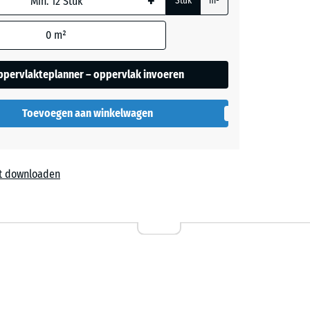
+
Stuk
m²
0
m²
ppervlakteplanner – oppervlak invoeren
Toevoegen aan winkelwagen
t downloaden
l