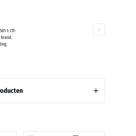
n
01-1: Cfl-
 brand.
ing.
roducten