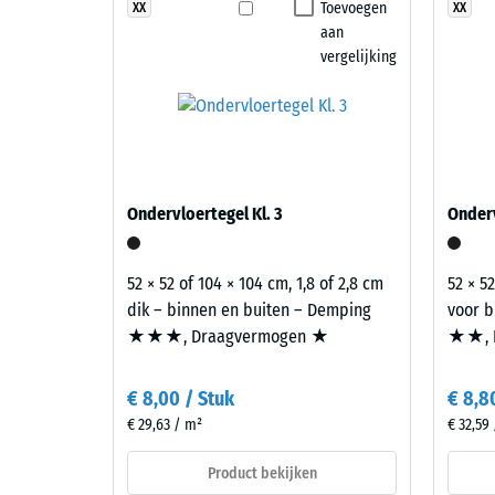
Cotta
Toevoegen
XX
XX
Slijtva
Voor het onderhoud volstaan water en gangbare rei
aan
brengt
Waterdo
verwijderd met een bezem, tuinslang of hogedrukrein
vergelijking
warme
eigenschaften behouden bij normaal gebruik op balk
roodbruine
Antisli
en
Thermis
aardse
tinten
Vorstbe
samen
Schij
Ondervloertegel Kl. 3
Onderv
in
dicht
een
-
oppervlak
52 × 52 of 104 × 104 cm, 1,8 of 2,8 cm
52 × 52
met
schaa
dik – binnen en buiten – Demping
voor b
mediterrane
★★★, Draagvermogen ★
★★, 
2
uitstraling.
=
€ 8,00 / Stuk
€ 8,8
780
Materiaal
€ 29,63 / m²
€ 32,59
–
tot
Bestanddelen
Product bekijken
840