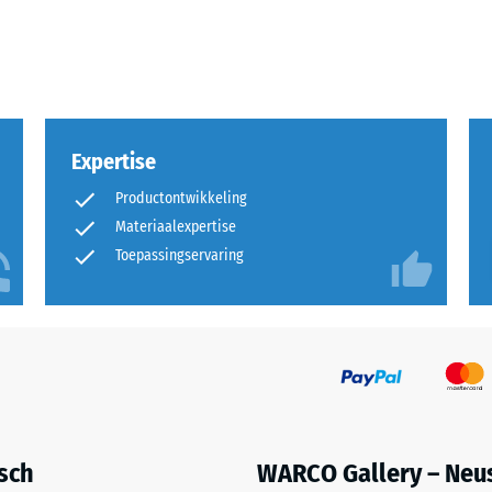
Expertise
Productontwikkeling
Materiaalexpertise
Toepassingservaring
uitingen.
en
isch
WARCO Gallery – Neu