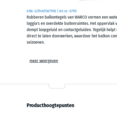
EAN:
4251469367906
| Art.nr.:
6790
Rubberen balkontegels van WARCO vormen een waterd
loggia's en overdekte buitenruimtes. Het oppervlak 
dempt loopgeluid en contactgeluiden. Tegelijk help
direct te laten doorwerken, waardoor het balkon com
seizoenen.
Eenvoudige plaatsing met puzzelverbinding
meer weergeven
De tegels worden los gelegd op een vlakke, stabiel
geïntegreerde puzzelverbinding zorgt voor een geslo
haarnaad. De elementen grijpen nauwkeurig in elkaa
randen of hoeken gebeurt eenvoudig door te zagen. I
worden opgenomen of vervangen.
Waterdoorlatend en geschikt voor buitengebruik
Producthoogtepunten
De open structuur laat regenwater door en voert het