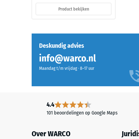
van
doorgekleurd
Product bekijken
zijn
en
massa
schadstofvrij
tot
EPDM-
zijn
granulaat
totale
(ethyleen-
Deskundig advies
volume,
propeen-
inclusief
info@warco.nl
dien-
alle
monomeer),
Maandag t/m vrijdag · 8–17 uur
poriën,
gebonden
holtes
met
en
UV-
luchtinsl
gestabiliseerd
Bij
polyurethaan.
4.4
de
De
101 beoordelingen op Google Maps
product
open
van
oppervlaktestructuur
WARCO
Over WARCO
Jurid
zorgt
ligt