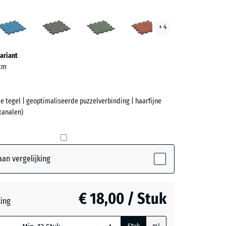
cotta
Atlantisch
Donkergrijs
Engels
Etna
+ 4
ve)
graniet
gazon
ariant
 cm
e tegel | geoptimaliseerde puzzelverbinding | haarfijne
kanalen)
et
(active)
ta
an vergelijking
ch
€ 18,00 / Stuk
ting
rijs