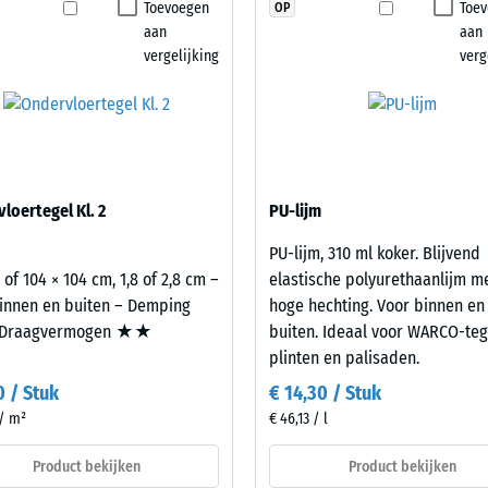
Toevoegen
Toe
OP
stheid – Bestendigheid tegen abrasieve slijtage – Schaalwaarde 2 = "goed" (BS 
product
nigingsmiddelen. Vuil kan eenvoudig worden
aan
aan
geselecteerd
orlatendheid (EN 12616) – Score 4 = Infiltratie ca. 600 mm/u (600 l/h/m²)
iger. Door de robuuste structuur blijven de
vergelijking
verg
voor
ons en vergelijkbare oppervlakken.
p (EN 16165) – Schaalwaarde 4 = gemiddelde acceptatiehoek ca. 16°, groep R10
de
productvergelijking.
che isolatie – Schaalwaarde 2 = Warmtegeleidingscoëfficiënt ca. 0,12 W/(m·K)
stendig
nbare
loertegel Kl. 2
PU-lijm
heid
PU-lijm, 310 ml koker. Blijvend
 of 104 × 104 cm, 1,8 of 2,8 cm –
elastische polyurethaanlijm m
lwaarde
innen en buiten – Demping
hoge hechting. Voor binnen en
Draagvermogen ★★
buiten. Ideaal voor WARCO-teg
plinten en palisaden.
0 / Stuk
€ 14,30 / Stuk
 / m²
€ 46,13 / l
Product bekijken
Product bekijken