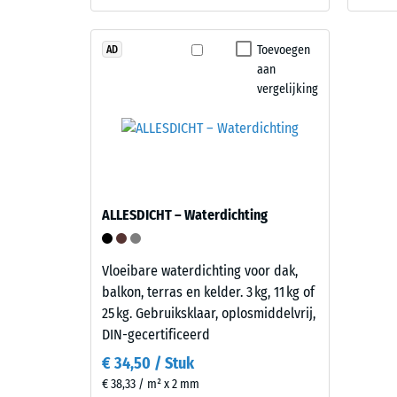
en
kg/m³
opbouw
Toevoegen
AD
aan
Dit
vergelijking
product
2 / 5
heeft
een
tweelaagse
opbouw.
De
De
ALLESDICHT – Waterdichting
slijtlaag
schijnba
van
dichthei
circa
Vloeibare waterdichting voor dak,
van
3,3
balkon, terras en kelder. 3 kg, 11 kg of
een
mm
25 kg. Gebruiksklaar, oplosmiddelvrij,
materiaa
bestaat
DIN-gecertificeerd
beschrijf
uit
de
€ 34,50 / Stuk
nieuw
verhoud
€ 38,33 / m² x 2 mm
geproduceerd,