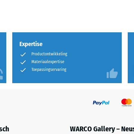
Expertise
Productontwikkeling
Materiaalexpertise
Toepassingservaring
uitingen.
en
isch
WARCO Gallery – Neu