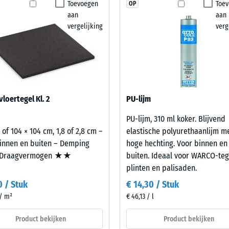
en nodig afzonderlijk worden opgenomen. Daardoor
Toevoegen
Toe
OP
stheid – Bestendigheid tegen abrasieve slijtage – Schaalwaarde 2 = "goed" (BS 
product
xibiliteit en eenvoudige verzorging gewenst zijn.
aan
aan
geselecteerd
orlatendheid (EN 12616) – Score 4 = Infiltratie ca. 600 mm/u (600 l/h/m²)
vergelijking
verg
voor
p (EN 16165) – Schaalwaarde 4 = gemiddelde acceptatiehoek ca. 16°, groep R10
de
productvergelijking.
che isolatie – Schaalwaarde 2 = Warmtegeleidingscoëfficiënt ca. 0,12 W/(m·K)
stendig
nbare
loertegel Kl. 2
PU-lijm
heid
PU-lijm, 310 ml koker. Blijvend
 of 104 × 104 cm, 1,8 of 2,8 cm –
elastische polyurethaanlijm m
lwaarde
innen en buiten – Demping
hoge hechting. Voor binnen en
Draagvermogen ★★
buiten. Ideaal voor WARCO-teg
plinten en palisaden.
0 / Stuk
€ 14,30 / Stuk
 / m²
€ 46,13 / l
Product bekijken
Product bekijken