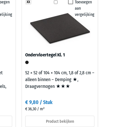
voegen
Toevoegen
XX
7188)
aan
elijking
vergelijking
Ondervloertegel Kl. 1
et
52 × 52 of 104 × 104 cm, 1,8 of 2,8 cm –
alleen binnen – Demping ★,
els,
Draagvermogen ★★★
€ 9,80 / Stuk
€ 36,30 / m²
Product bekijken