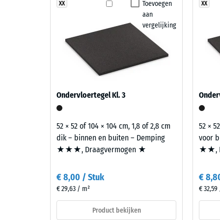
blijven toegankelijk voor onderhoud en kunnen indi
Cotta
Toevoegen
XX
XX
Slijtva
is het oppervlak geschikt voor toepassingen waar fle
aan
brengt
Waterdo
vergelijking
warme
roodbruine
Antisli
en
Thermis
aardse
tinten
Vorstbe
samen
Schij
Ondervloertegel Kl. 3
Onderv
in
dicht
een
-
oppervlak
52 × 52 of 104 × 104 cm, 1,8 of 2,8 cm
52 × 52
met
schaa
dik – binnen en buiten – Demping
voor b
mediterrane
★★★, Draagvermogen ★
★★, 
2
uitstraling.
=
€ 8,00 / Stuk
€ 8,8
780
Materiaal
€ 29,63 / m²
€ 32,59
–
tot
Bestanddelen
Product bekijken
840