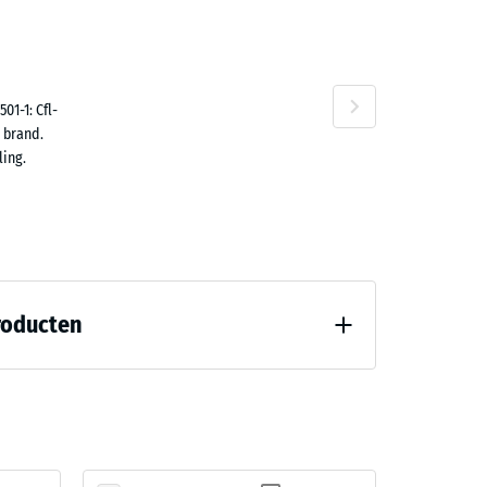
n
01-1: Cfl-
 brand.
ing.
roducten