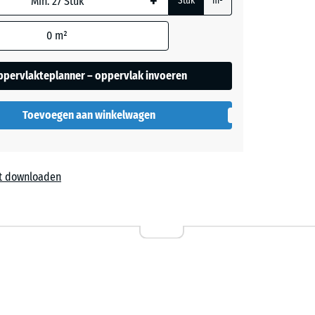
+
Stuk
m²
0
m²
ppervlakteplanner – oppervlak invoeren
Toevoegen aan winkelwagen
t downloaden
l