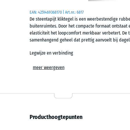
EAN:
4251469368170
| Art.nr.:
6817
De steentapijt kliktegel is een weerbestendige rubbe
buitenruimtes. Door het compacte formaat ontstaat ee
elasticiteit het loopcomfort merkbaar verbetert. De
samenhangend geheel dat prettig aanvoelt bij dageli
Legwijze en verbinding
De tegels worden zwevend geplaatst op een vlakke,
meer weergeven
puzzelverbinding houdt de elementen op hun plaats e
ontstaat een gelijkmatig oppervlak zonder storende 
op maat te snijden en afzonderlijk te vervangen.
Comfort en oppervlak
De licht gestructureerde bovenzijde biedt grip bij 
Producthoogtepunten
bij blootvoets lopen. Het elastische gedrag verminde
loopgevoel op balkon of terras. Tegelijk blijft het op