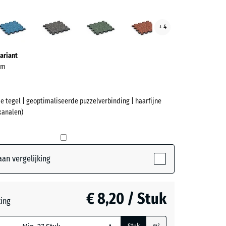
cotta
Atlantisch
Donkergrijs
Engels
Etna
+ 4
ve)
graniet
gazon
ariant
 cm
e tegel | geoptimaliseerde puzzelverbinding | haarfijne
kanalen)
et
(active)
ta
an vergelijking
ch
€ 8,20 / Stuk
ting
rijs