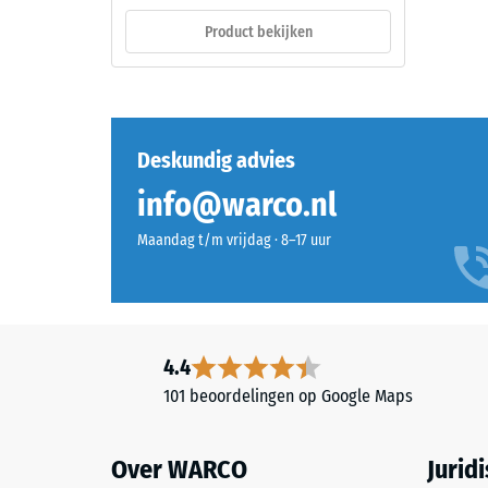
van
doorgekleurd
Product bekijken
zijn
en
massa
schadstofvrij
tot
EPDM-
zijn
granulaat
totale
(ethyleen-
Deskundig advies
volume,
propeen-
inclusief
info@warco.nl
dien-
alle
monomeer),
Maandag t/m vrijdag · 8–17 uur
poriën,
gebonden
holtes
met
en
UV-
luchtinsl
gestabiliseerd
Bij
polyurethaan.
4.4
de
De
101 beoordelingen op Google Maps
product
open
van
oppervlaktestructuur
WARCO
Over WARCO
Jurid
zorgt
ligt