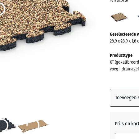
Terracotta
Terra
(acti
Meer
Geselecteerde v
informatie
28,9 x 28,9 x 1,8
over
de
Producttype
kleuren?
XT (gekalibreerd
voeg | drainage
Kleurenpal
weergeven
Terracot
Toevoegen a
Atlantis
Prijs en kor
Donkerg