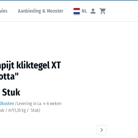
vies
Aanbieding & Monster
NL
pijt kliktegel XT
otta"
/ Stuk
ndkosten
/
Levering in ca.
4-6 weken
tuk / m²
(
1,35
kg
/ Stuk)