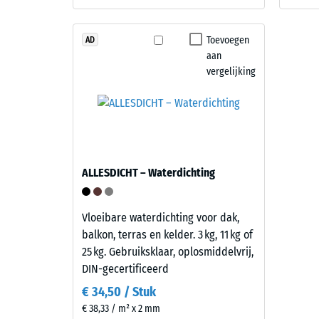
en
kg/m³
opbouw
Toevoegen
AD
aan
Dit
vergelijking
product
2 / 5
heeft
een
tweelaagse
opbouw.
De
De
ALLESDICHT – Waterdichting
slijtlaag
schijnba
van
dichthei
circa
Vloeibare waterdichting voor dak,
van
3,3
balkon, terras en kelder. 3 kg, 11 kg of
een
mm
25 kg. Gebruiksklaar, oplosmiddelvrij,
materiaa
bestaat
DIN-gecertificeerd
beschrijf
uit
de
€ 34,50 / Stuk
nieuw
verhoud
€ 38,33 / m² x 2 mm
geproduceerd,