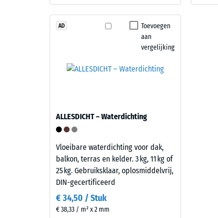
Dit
kg/m³
product
Toevoegen
AD
heeft
aan
een
vergelijking
tweelaagse
2 / 5
opbouw.
De
slijtlaag
van
circa
De
ALLESDICHT – Waterdichting
3,3
schijnba
mm
dichthei
bestaat
Vloeibare waterdichting voor dak,
van
uit
balkon, terras en kelder. 3 kg, 11 kg of
een
nieuw
25 kg. Gebruiksklaar, oplosmiddelvrij,
materiaa
geproduceerd,
DIN-gecertificeerd
beschrijf
doorgekleurd
de
€ 34,50 / Stuk
en
verhoud
€ 38,33 / m² x 2 mm
schadstofvrij