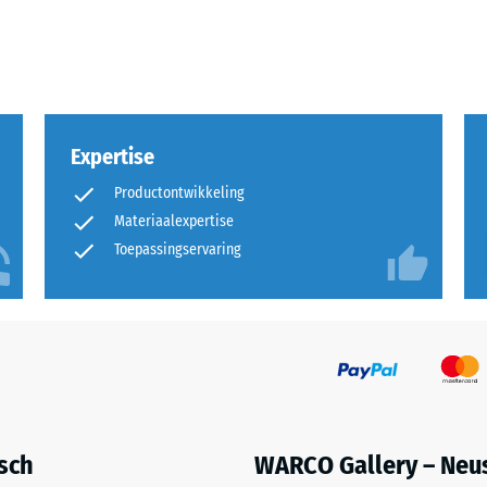
Expertise
Productontwikkeling
Materiaalexpertise
Toepassingservaring
uitingen.
en
isch
WARCO Gallery – Neu