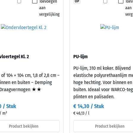
en nodig afzonderlijk worden opgenomen. Daardoor
Toevoegen
Toe
OP
stheid – Bestendigheid tegen abrasieve slijtage – Schaalwaarde 2 = "goed" (BS 
product
xibiliteit en eenvoudige verzorging gewenst zijn.
aan
aan
geselecteerd
orlatendheid (EN 12616) – Score 4 = Infiltratie ca. 600 mm/u (600 l/h/m²)
vergelijking
verg
voor
p (EN 16165) – Schaalwaarde 4 = gemiddelde acceptatiehoek ca. 16°, groep R10
de
productvergelijking.
che isolatie – Schaalwaarde 2 = Warmtegeleidingscoëfficiënt ca. 0,12 W/(m·K)
stendig
nbare
loertegel Kl. 2
PU-lijm
heid
PU-lijm, 310 ml koker. Blijvend
 of 104 × 104 cm, 1,8 of 2,8 cm –
elastische polyurethaanlijm m
lwaarde
innen en buiten – Demping
hoge hechting. Voor binnen en
Draagvermogen ★★
buiten. Ideaal voor WARCO-teg
plinten en palisaden.
0 / Stuk
€ 14,30 / Stuk
 / m²
€ 46,13 / l
Product bekijken
Product bekijken