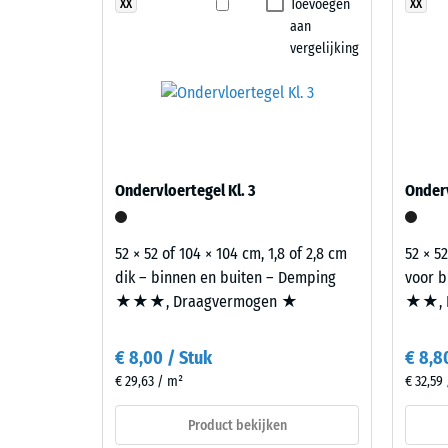
blijven toegankelijk voor onderhoud en kunnen indi
combineert
Toevoegen
XX
XX
Slijtva
is het oppervlak geschikt voor toepassingen waar fle
aan
rood-,
Waterdo
vergelijking
oranje-
en
Antisli
bruintinten
Thermis
tot
een
Vorstbe
vitaal
Schij
Ondervloertegel Kl. 3
Onderv
en
dicht
meerkleurig
-
kleurspel.
52 × 52 of 104 × 104 cm, 1,8 of 2,8 cm
52 × 52
schaa
dik – binnen en buiten – Demping
voor b
★★★, Draagvermogen ★
★★, 
Materiaal
2
–
=
Bestanddelen
€ 8,00 / Stuk
€ 8,8
780
en
€ 29,63 / m²
€ 32,59
opbouw
tot
Product bekijken
840