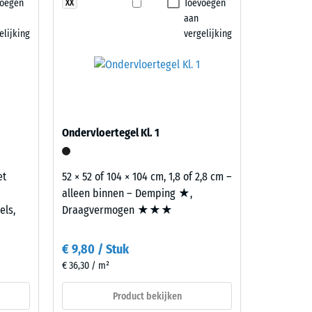
voegen
Toevoegen
XX
7188)
aan
elijking
vergelijking
Ondervloertegel Kl. 1
et
52 × 52 of 104 × 104 cm, 1,8 of 2,8 cm –
alleen binnen – Demping ★,
els,
Draagvermogen ★★★
€ 9,80 / Stuk
€ 36,30 / m²
Product bekijken