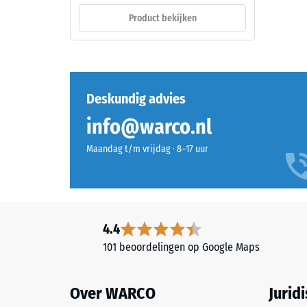
van
EPDM-
Product bekijken
zijn
granulaat
massa
(ethyleen-
tot
propeen-
zijn
dien-
totale
monomeer),
Deskundig advies
volume,
gebonden
inclusief
info@warco.nl
met
alle
UV-
Maandag t/m vrijdag · 8–17 uur
poriën,
gestabiliseerd
holtes
polyurethaan.
en
De
luchtinsl
open
Bij
oppervlaktestructuur
4.4
de
zorgt
101 beoordelingen op Google Maps
product
voor
van
grip
WARCO
Over WARCO
Jurid
en
ligt