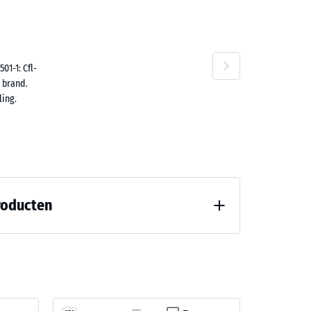
n
01-1: Cfl-
 brand.
ing.
roducten