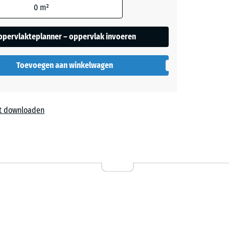
0
m²
ppervlakteplanner – oppervlak invoeren
Toevoegen aan winkelwagen
t downloaden
l
ta