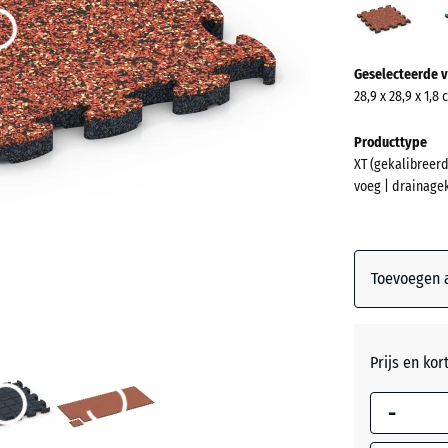
(acti
Meer
Geselecteerde v
informatie
28,9 x 28,9 x 1,8
over
de
Producttype
kleuren?
XT (gekalibreerd
voeg | drainage
Kleurenpal
weergeven
(act
Etna
Toevoegen a
Atlantis
Prijs en kor
Donkerg
-
graniet