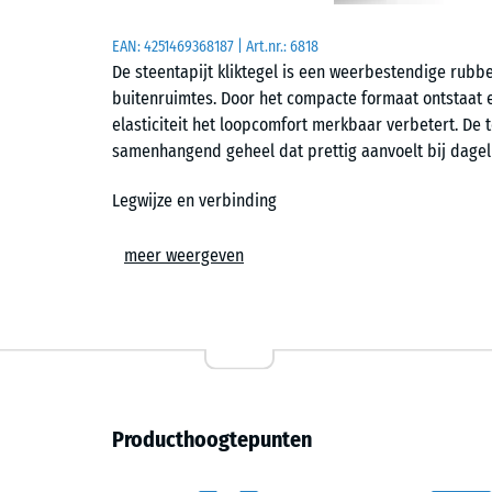
EAN:
4251469368187
| Art.nr.:
6818
De steentapijt kliktegel is een weerbestendige rubbe
buitenruimtes. Door het compacte formaat ontstaat ee
elasticiteit het loopcomfort merkbaar verbetert. De
samenhangend geheel dat prettig aanvoelt bij dageli
Legwijze en verbinding
De tegels worden zwevend geplaatst op een vlakke,
meer weergeven
puzzelverbinding houdt de elementen op hun plaats e
ontstaat een gelijkmatig oppervlak zonder storende 
op maat te snijden en afzonderlijk te vervangen.
Comfort en oppervlak
De licht gestructureerde bovenzijde biedt grip bij 
Producthoogtepunten
bij blootvoets lopen. Het elastische gedrag verminde
loopgevoel op balkon of terras. Tegelijk blijft het op