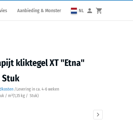
vies
Aanbieding & Monster
NL
pijt kliktegel XT "Etna"
/ Stuk
ndkosten
/
Levering in ca.
4-6 weken
tuk / m²
(
1,35
kg
/ Stuk)
Atlantisch
Donkergrijs
Engels
Grijs