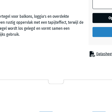
Engels
rtegel voor balkons, loggia's en overdekte
O
gazon
n rustig oppervlak met een tapijteffect, terwijl de
 tegel wordt los gelegd en vormt samen een
jks gebruik.
Grijs
graniet
Datashee
 draagkrachtige ondergrond. De gekalibreerde
n zorgt voor een vrijwel onzichtbare haarnaad. Zo
Lavende
overgangen. Indien nodig zijn de tegels eenvoudig
Rattan
droog en vochtig weer en voelt aangenaam aan, ook
Terracot
rt contacthardheid en draagt bij aan een rustig
pervlak stabiel in gebruik en geschikt voor dagelijks