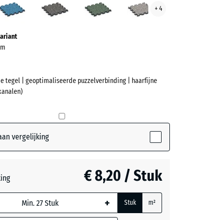
+ 4
ve)
graniet
gazon
graniet
ariant
 cm
e tegel | geoptimaliseerde puzzelverbinding | haarfijne
kanalen)
et
ive)
an vergelijking
ch
€ 8,20 / Stuk
ting
rijs
+
Stuk
m²