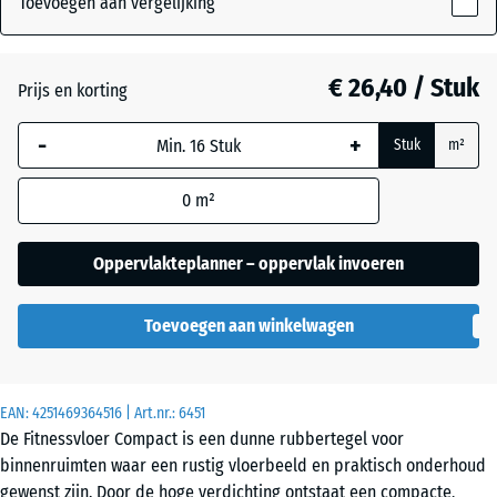
Toevoegen aan vergelijking
(active)
gespikkeld
8
mm
€ 26,40 / Stuk
Prijs en korting
De geselecteerde,
Antraciet
- € 4,50
blauw omlijnde
-
+
Stuk
m²
afmeting wordt
gebruikt voor de
Licht Geel
0
m²
behoefteberekening
Gesprenkelde
(tenzij anders
aangegeven in de
Oppervlakteplanner – oppervlak invoeren
productgegevens).
Licht Grijs
Toevoegen aan winkelwagen
100
Gespeckeld
×
100
×
EAN:
4251469364516
| Art.nr.:
6451
Licht
0,8
De Fitnessvloer Compact is een dunne rubbertegel voor
Groen
cm
binnenruimten waar een rustig vloerbeeld en praktisch onderhoud
Gespikkeld
gewenst zijn. Door de hoge verdichting ontstaat een compacte,