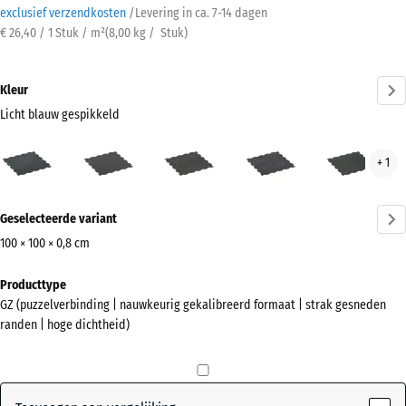
exclusief verzendkosten
/
Levering in ca.
7-14 dagen
€ 26,40 / 1 Stuk / m²
(
8,00
kg
/ Stuk)
Kleur
Licht blauw gespikkeld
Licht
Antraciet
Licht
Licht
Lich
+ 1
blauw
Geel
Grijs
Gro
gespikkeld
Gesprenkelde
Gespeckeld
Gesp
Meer
(active)
Geselecteerde variant
informatie
over
100 × 100 × 0,8 cm
de
Afmetingen
Producttype
kleuren?
voor
GZ (puzzelverbinding | nauwkeurig gekalibreerd formaat | strak gesneden
verzending
Kleurenpalet
randen | hoge dichtheid)
1030
weergeven
x
Licht
1030
blauw
x