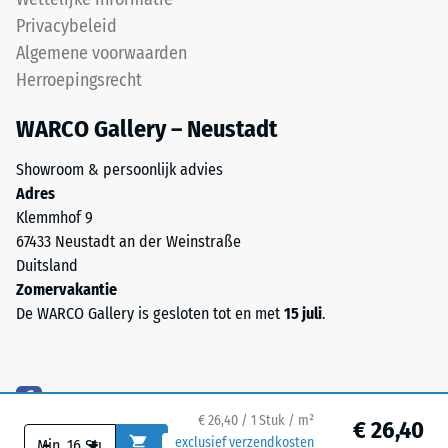
de
relatief
Privacybeleid
weerstand
eenvoudig
tegen
Algemene voorwaarden
te
lokale
Herroepingsrecht
reinigen
belasting.
is.
Het
WARCO Gallery – Neustadt
Voor
geeft
zwarte
Showroom & persoonlijk advies
aan
of
Adres
in
antracietkleurige
Klemmhof 9
welke
producten
67433 Neustadt an der Weinstraße
mate
wordt
Duitsland
het
een
Zomervakantie
materiaal
kleurloos
De WARCO Gallery is gesloten tot en met
15 juli
.
vervormt
bindmiddel
wanneer
gebruikt.
een
Gekleurde
bepaalde
varianten
kracht
krijgen
€ 26,40 / 1 Stuk / m²
€ 26,40
wordt
hun
-
+
exclusief verzendkosten