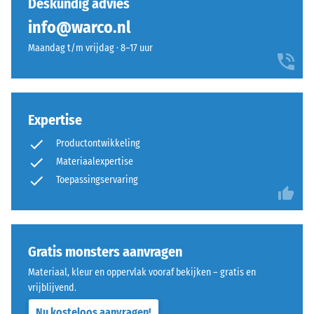
Deskundig advies
Warmtegeleidingscoëfficiënt
polyurethaanbindmiddel.
ca. 0,14 W/(m·K)
info@warco.nl
ELT
Druksterkte
staat
Maandag t/m vrijdag · 8–17 uur
voor
-
“End
Schaalwaarde
of
5
Life
Expertise
Tyres”
=
Productontwikkeling
en
ca.
verwijst
Materiaalexpertise
0
naar
Toepassingservaring
rubbergranulaat
mm
dat
resterende
afkomstig
deuk
is
Gratis monsters aanvragen
uit
na
Materiaal, kleur en oppervlak vooraf bekijken – gratis en
het
24
vrijblijvend.
recyclen
uur
Nu kosteloos aanvragen!
van