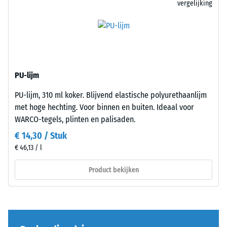
vergelijking
legplanner werkt rechtstreeks in de browser, is gratis en u
slijtage –
opbouw
hoeft zich niet aan te melden.
Schaalwaarde
5 =
"uitmuntend"
Dit
(BS 7188)
product
Waterdoorlatendheid
PU-lijm
bestaat
(EN 12616) – Score 1 =
uit
Infiltratie ca. 0 mm/u
PU-lijm, 310 ml koker. Blijvend elastische polyurethaanlijm
gereinigd,
(0 l/h/m²)
met hoge hechting. Voor binnen en buiten. Ideaal voor
zwart
WARCO-tegels, plinten en palisaden.
Antislip (EN
ELT-
€ 14,30 / Stuk
16165) –
granulaat
Schaalwaarde
€ 46,13 / l
met
2 = gemiddelde
een
acceptatiehoek
Product bekijken
fijne
ca. 13°, groep
korrel,
R10
gebonden
Thermische isolatie –
met
Schaalwaarde 1 =
een