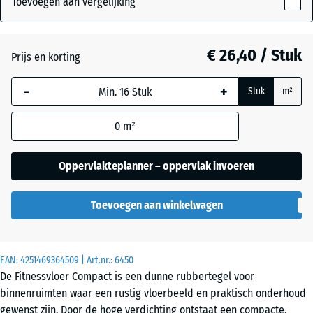
Toevoegen aan vergelijking
8
mm
Antraciet
- € 4,50
€ 26,40 / Stuk
Prijs en korting
De geselecteerde,
blauw omlijnde
-
+
Stuk
m²
afmeting wordt
Licht
gebruikt voor de
blauw
0
m²
behoefteberekening
gespikkeld
(tenzij anders
aangegeven in de
Oppervlakteplanner – oppervlak invoeren
productgegevens).
Licht Geel
Gesprenkelde
Toevoegen aan winkelwagen
100
×
100
Licht Grijs
×
EAN:
4251469364509
| Art.nr.:
6450
Gespeckeld
0,8
De Fitnessvloer Compact is een dunne rubbertegel voor
cm
binnenruimten waar een rustig vloerbeeld en praktisch onderhoud
gewenst zijn. Door de hoge verdichting ontstaat een compacte,