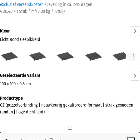
exclusief verzendkosten
/
Levering in ca.
7-14 dagen
€ 26,40 / 1 Stuk / m²
(
8,00
kg
/ Stuk)
Kleur
Licht Rood Gespikkeld
Licht
Antraciet
Licht
Licht
Lich
+ 1
Rood
blauw
Geel
Grijs
Gespikkeld
gespikkeld
Gesprenkelde
Gesp
Meer
(active)
Geselecteerde variant
informatie
over
100 × 100 × 0,8 cm
de
Afmetingen
Producttype
kleuren?
voor
GZ (puzzelverbinding | nauwkeurig gekalibreerd formaat | strak gesneden
verzending
Kleurenpalet
randen | hoge dichtheid)
1030
weergeven
x
Licht Rood
1030
(active)
Gespikkeld
x