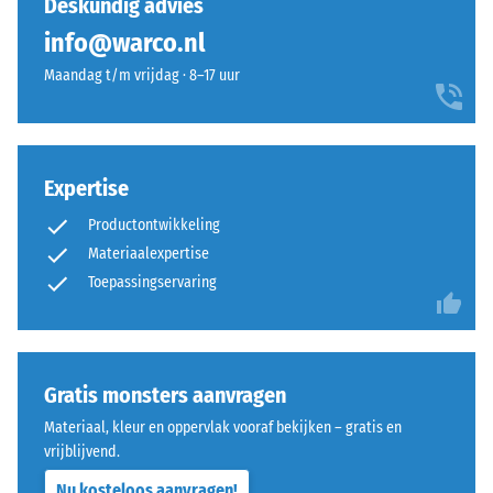
Deskundig advies
Warmtegeleidingscoëfficiënt
polyurethaanbindmiddel.
ca. 0,14 W/(m·K)
info@warco.nl
ELT
Druksterkte
staat
Maandag t/m vrijdag · 8–17 uur
voor
-
“End
Schaalwaarde
of
5
Life
Expertise
Tyres”
=
Productontwikkeling
en
ca.
verwijst
Materiaalexpertise
0
naar
Toepassingservaring
rubbergranulaat
mm
dat
resterende
afkomstig
deuk
is
Gratis monsters aanvragen
uit
na
Materiaal, kleur en oppervlak vooraf bekijken – gratis en
het
24
vrijblijvend.
recyclen
uur
Nu kosteloos aanvragen!
van