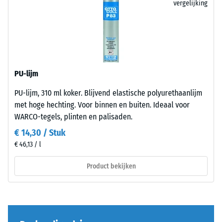
vergelijking
legplanner werkt rechtstreeks in de browser, is gratis en u
slijtage –
en
hoeft zich niet aan te melden.
Schaalwaarde
opbouw
5 =
"uitmuntend"
Dit
(BS 7188)
product
Waterdoorlatendheid
PU-lijm
bestaat
(EN 12616) – Score 1 =
uit
Infiltratie ca. 0 mm/u
PU-lijm, 310 ml koker. Blijvend elastische polyurethaanlijm
gereinigd,
(0 l/h/m²)
met hoge hechting. Voor binnen en buiten. Ideaal voor
zwart
WARCO-tegels, plinten en palisaden.
Antislip (EN
ELT-
€ 14,30 / Stuk
16165) –
granulaat
Schaalwaarde
€ 46,13 / l
met
2 = gemiddelde
een
acceptatiehoek
Product bekijken
fijne
ca. 13°, groep
korrel,
R10
gebonden
Thermische isolatie –
met
Schaalwaarde 1 =
een