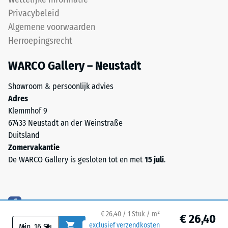
de
relatief
Privacybeleid
weerstand
eenvoudig
tegen
Algemene voorwaarden
te
lokale
Herroepingsrecht
reinigen
belasting.
is.
Het
WARCO Gallery – Neustadt
Voor
geeft
zwarte
Showroom & persoonlijk advies
aan
of
Adres
in
antracietkleurige
Klemmhof 9
welke
producten
67433 Neustadt an der Weinstraße
mate
wordt
Duitsland
het
een
Zomervakantie
materiaal
kleurloos
De WARCO Gallery is gesloten tot en met
15 juli
.
vervormt
bindmiddel
wanneer
gebruikt.
een
Gekleurde
bepaalde
varianten
kracht
krijgen
€ 26,40 / 1 Stuk / m²
€ 26,40
wordt
hun
-
+
exclusief verzendkosten