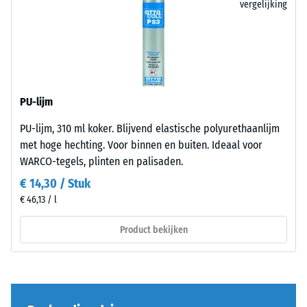
vergelijking
legplanner werkt rechtstreeks in de browser, is gratis en u
slijtage –
en
hoeft zich niet aan te melden.
Schaalwaarde
opbouw
5 =
"uitmuntend"
Dit
(BS 7188)
product
Waterdoorlatendheid
PU-lijm
bestaat
(EN 12616) – Score 1 =
uit
Infiltratie ca. 0 mm/u
PU-lijm, 310 ml koker. Blijvend elastische polyurethaanlijm
gereinigd,
(0 l/h/m²)
met hoge hechting. Voor binnen en buiten. Ideaal voor
zwart
WARCO-tegels, plinten en palisaden.
Antislip (EN
ELT-
€ 14,30 / Stuk
16165) –
granulaat
Schaalwaarde
€ 46,13 / l
met
2 = gemiddelde
een
acceptatiehoek
Product bekijken
fijne
ca. 13°, groep
korrel,
R10
gebonden
Thermische isolatie –
met
Schaalwaarde 1 =
een