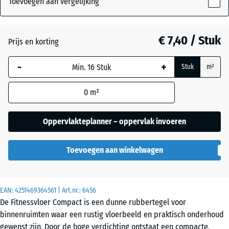
Toevoegen aan vergelijking
8
mm
Antraciet
- € 1,10
€ 7,40 / Stuk
Prijs en korting
De geselecteerde,
blauw omlijnde
-
+
Stuk
m²
afmeting wordt
Licht
gebruikt voor de
blauw
0
m²
behoefteberekening
gespikkeld
(tenzij anders
aangegeven in de
Oppervlakteplanner – oppervlak invoeren
productgegevens).
Licht Geel
Gesprenkelde
Toevoegen aan winkelwagen
50
×
50
Licht Grijs
×
EAN:
4251469364561
| Art.nr.:
6456
Gespeckeld
0,8
De Fitnessvloer Compact is een dunne rubbertegel voor
cm
binnenruimten waar een rustig vloerbeeld en praktisch onderhoud
gewenst zijn. Door de hoge verdichting ontstaat een compacte,