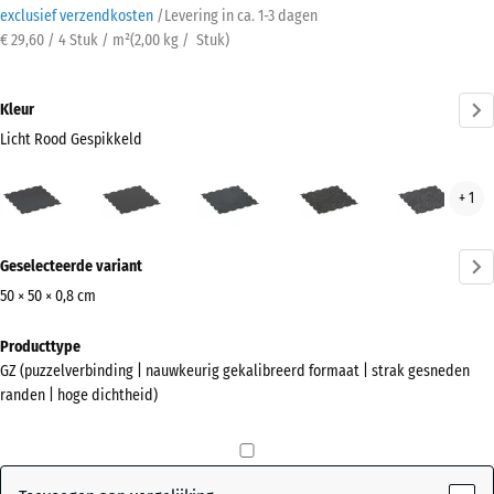
exclusief verzendkosten
/
Levering in ca.
1-3 dagen
€ 29,60 / 4 Stuk / m²
(
2,00
kg
/ Stuk)
Kleur
Licht Rood Gespikkeld
Licht
Antraciet
Licht
Licht
Lich
+ 1
Rood
blauw
Geel
Grijs
Gespikkeld
gespikkeld
Gesprenkelde
Gesp
Meer
(active)
Geselecteerde variant
informatie
over
50 × 50 × 0,8 cm
de
Afmetingen
Producttype
kleuren?
voor
GZ (puzzelverbinding | nauwkeurig gekalibreerd formaat | strak gesneden
verzending
Kleurenpalet
randen | hoge dichtheid)
515
weergeven
x
Licht Rood
515
(active)
Gespikkeld
x