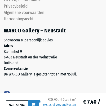
de
relatief
Privacybeleid
weerstand
eenvoudig
tegen
Algemene voorwaarden
te
lokale
Herroepingsrecht
reinigen
belasting.
is.
Het
WARCO Gallery – Neustadt
Voor
geeft
zwarte
Showroom & persoonlijk advies
aan
of
Adres
in
antracietkleurige
Klemmhof 9
welke
producten
67433 Neustadt an der Weinstraße
mate
wordt
Duitsland
het
een
Zomervakantie
materiaal
kleurloos
De WARCO Gallery is gesloten tot en met
15 juli
.
vervormt
bindmiddel
wanneer
gebruikt.
een
Gekleurde
bepaalde
varianten
kracht
krijgen
€ 29,60 / 4 Stuk / m²
€ 7,40 /
wordt
hun
-
+
exclusief verzendkosten