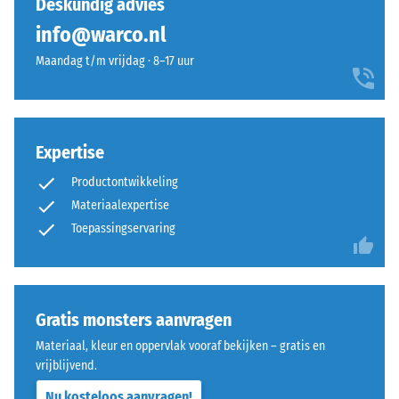
Deskundig advies
Warmtegeleidingscoëfficiënt
polyurethaanbindmiddel.
ca. 0,14 W/(m·K)
info@warco.nl
ELT
Druksterkte
staat
Maandag t/m vrijdag · 8–17 uur
voor
-
“End
Schaalwaarde
of
5
Life
Expertise
Tyres”
=
Productontwikkeling
en
ca.
verwijst
Materiaalexpertise
0
naar
Toepassingservaring
rubbergranulaat
mm
dat
resterende
afkomstig
deuk
is
Gratis monsters aanvragen
uit
na
Materiaal, kleur en oppervlak vooraf bekijken – gratis en
het
24
vrijblijvend.
recyclen
uur
Nu kosteloos aanvragen!
van