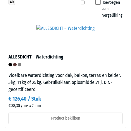
Toevoegen
indringingsdiepte
AD
kliktegels
aan
duidt
recyclebaar
vergelijking
op
via
een
de
hoge
gebruikelijke
druksterkte,
inzamelingssystemen.
terwijl
een
ALLESDICHT – Waterdichting
Installatie
grotere
–
indringingsdiepte
Verwerking
wijst
Vloeibare waterdichting voor dak, balkon, terras en kelder.
–
op
3 kg, 11 kg of 25 kg. Gebruiksklaar, oplosmiddelvrij, DIN-
Montage
een
gecertificeerd
lagere
€ 126,40 / Stuk
weerstand
€ 38,30 / m² x 2 mm
tegen
De
puntbelastingen.
platen
Product bekijken
Dergelijke
hebben
belastingen
aan