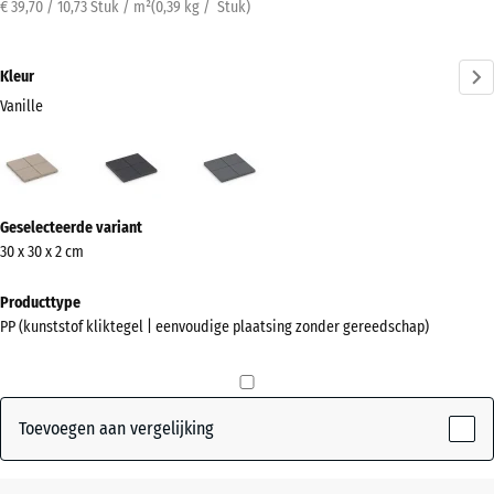
€ 39,70 / 10,73 Stuk / m²
(
0,39
kg
/ Stuk)
Kleur
Vanille
Vanille
Leisteen
Zilvergrijs
(active)
Meer
Geselecteerde variant
informatie
30 x 30 x 2 cm
over
de
Producttype
kleuren?
PP (kunststof kliktegel | eenvoudige plaatsing zonder gereedschap)
Kleurenpalet
weergeven
Toevoegen aan vergelijking
(active)
Vanille