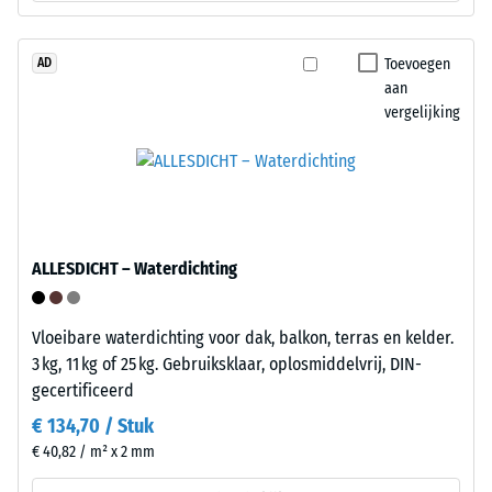
De
en
druksterkte
vormen
wordt
een
Toevoegen
AD
bepaald
vaste
aan
met
vergelijking
verbinding.
de
Het
testmethode
leggen
volgens
gebeurt
BS
snel
7188:1998.
en
Een
ALLESDICHT – Waterdichting
zonder
testlichaam
gereedschap.
met
Bevestiging
Vloeibare waterdichting voor dak, balkon, terras en kelder.
een
aan
3 kg, 11 kg of 25 kg. Gebruiksklaar, oplosmiddelvrij, DIN-
oppervlak
de
gecertificeerd
van
ondergrond
100
€ 134,70 / Stuk
is
mm²
€ 40,82 / m² x 2 mm
niet
(gelijk
nodig.