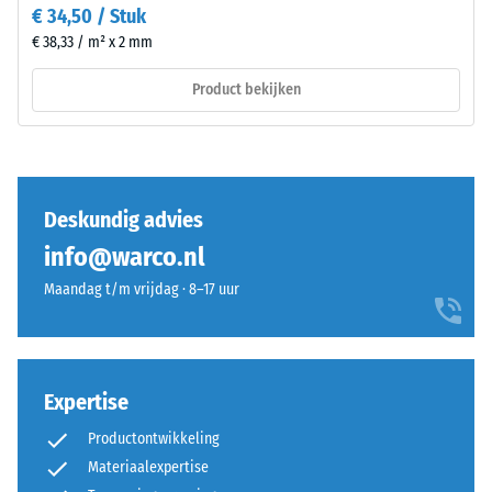
blijft,
€ 34,50 / Stuk
tegel
zonder
is
€ 38,33 / m² x 2 mm
scheuren,
geschikt
spleten
Product bekijken
voor
of
gebonden
gaten.
en
Aan
ongebonden
deze
draaglagen
Deskundig advies
eis
en
wordt
info@warco.nl
dakdichtingen.
bij
In
Maandag t/m vrijdag · 8–17 uur
alle
de
schaalwaarden
buitenruimte
voldaan.
moet
De
de
Expertise
testresultaten
draaglaag
worden
waterdoorlatend
Productontwikkeling
weergegeven
zijn.
Materiaalexpertise
op
De