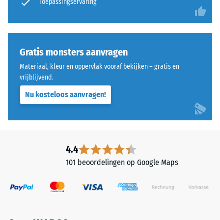
Toepassingservaring
een
montagevoorschriften
schaal
moeten
van
in
1
acht
Gratis monsters aanvragen
tot
worden
Materiaal, kleur en oppervlak vooraf bekijken – gratis en
5,
genomen.
vrijblijvend.
waarbij
een
Nu kosteloos aanvragen!
score
van
1
overeenkomt
4.4
met
een
101 beoordelingen op Google Maps
resterende
indringingsdiepte
van
ongeveer