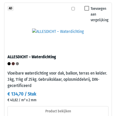
kunnen
twee
Toevoegen
AD
ontstaan
zijden
aan
door
aangegoten
vergelijking
bijvoorbeeld
verbindingselementen,
schoenen
aan
met
de
hoge
tegenovergestelde
hakken,
zijden
meubelpoten,
de
ALLESDICHT – Waterdichting
plantenbakken
passende
op
opnamepunten.
wielen
Vloeibare waterdichting voor dak, balkon, terras en kelder.
Bij
of
3 kg, 11 kg of 25 kg. Gebruiksklaar, oplosmiddelvrij, DIN-
samensteken
de
gecertificeerd
rasten
voeten
de
€ 134,70 / Stuk
van
elementen
€ 40,82 / m² x 2 mm
diverse
mechanisch
apparaten.
Product bekijken
in