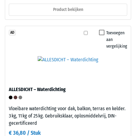
de
indringingsdiepte
Product bekijken
onderzijde
wordt
direct
na
Toevoegen
AD
het
aan
aanbrengen
vergelijking
van
de
De
belasting
onderzijde
gemeten
bestaat
en
uit
vervolgens
een
ALLESDICHT – Waterdichting
op
rasterwerk
regelmatige
met
tijdstippen
Vloeibare waterdichting voor dak, balkon, terras en kelder.
geïntegreerde
gedurende
3 kg, 11 kg of 25 kg. Gebruiksklaar, oplosmiddelvrij, DIN-
stelvoeten
een
gecertificeerd
van
periode
PP.
€ 36,80 / Stuk