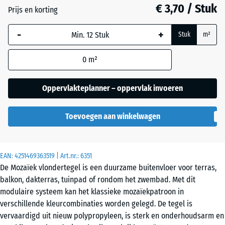
€ 3,70 / Stuk
Leisteen
Prijs en korting
-
+
Stuk
m²
Zilvergrijs
0
m²
Oppervlakteplanner – oppervlak invoeren
Toevoegen aan winkelwagen
EAN:
4251469363519
| Art.nr.:
6351
De Mozaïek vlondertegel is een duurzame buitenvloer voor terras,
balkon, dakterras, tuinpad of rondom het zwembad. Met dit
modulaire systeem kan het klassieke mozaïekpatroon in
verschillende kleurcombinaties worden gelegd. De tegel is
vervaardigd uit nieuw polypropyleen, is sterk en onderhoudsarm en