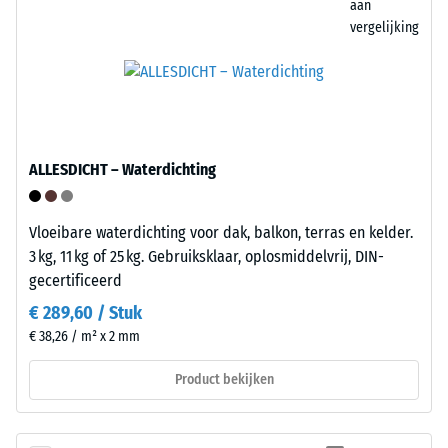
lokale
aan
en
belasting.
vergelijking
is
Het
eenvoudig
geeft
te
aan
reinigen.
in
Polypropyleen
welke
is
ALLESDICHT – Waterdichting
mate
UV-
het
gestabiliseerd
materiaal
en
Vloeibare waterdichting voor dak, balkon, terras en kelder.
vervormt
geschikt
3 kg, 11 kg of 25 kg. Gebruiksklaar, oplosmiddelvrij, DIN-
wanneer
voor
gecertificeerd
een
langdurig
€ 289,60 / Stuk
bepaalde
gebruik
€ 38,26 / m² x 2 mm
kracht
buitenshuis.
wordt
Na
Product bekijken
uitgeoefend.
gebruik
Een
zijn
geringe
de