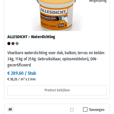
en
vergelijking
7188)
is
bestand
tegen
veel
verdunde
/ 5
ALLESDICHT – Waterdichting
zuren,
logen,
zoutoplossingen
Vloeibare waterdichting voor dak, balkon, terras en kelder.
en
3 kg, 11 kg of 25 kg. Gebruiksklaar, oplosmiddelvrij, DIN-
De
urine.
gecertificeerd
druksterkte
Het
van
€ 289,60 / Stuk
gesloten,
een
€ 38,26 / m² x 2 mm
waterafstotende
materiaal
oppervlak
beschrijft
Product bekijken
neemt
de
nauwelijks
weerstand
vuil
tegen
Toevoegen
AD
op