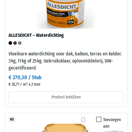
van
-
de
Schaalwaarde
polyolefinen.
5
Voor
de
=
ALLESDICHT – Waterdichting
productie
ca.
van
0
Vloeibare waterdichting voor dak, balkon, terras en kelder.
de
3 kg, 11 kg of 25 kg. Gebruiksklaar, oplosmiddelvrij, DIN-
kliktegels
mm
gecertificeerd
wordt
resterende
zuiver
€ 270,30 / Stuk
deuk
polypropyleen
€ 35,71 / m² x 2 mm
gebruikt.
na
Het
Product bekijken
24
materiaal
uur
bevat
geen
ontlasting
Toevoegen
AD
weekmakers
aan
(BS