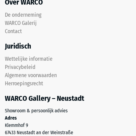
1
Over WARCO
mm
De onderneming
en
een
WARCO Galerij
score
Contact
van
5
Juridisch
een
Wettelijke informatie
volledige
herstel
Privacybeleid
zonder
Algemene voorwaarden
blijvende
Herroepingsrecht
indruk
aangeeft.
WARCO Gallery – Neustadt
De
opgegeven
Showroom & persoonlijk advies
schaalwaarde
Adres
is
Klemmhof 9
geïnterpoleerd
67433 Neustadt an der Weinstraße