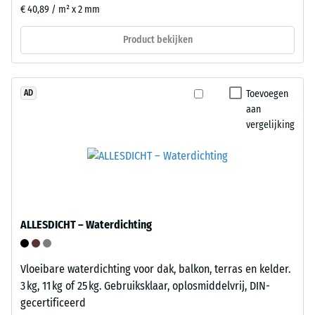
van
De
€ 40,89 / m² x 2 mm
24
stelvoeten
uur,
heffen
Product bekijken
om
de
de
tegel
blijvende
lichtjes
Toevoegen
AD
vervorming
van
aan
te
de
vergelijking
bepalen.
ondergrond
Daarnaast
af
wordt
en
gecontroleerd
creëren
of
een
het
holte
ALLESDICHT – Waterdichting
materiaal
voor
rond
waterafvoer
Vloeibare waterdichting voor dak, balkon, terras en kelder.
het
en
3 kg, 11 kg of 25 kg. Gebruiksklaar, oplosmiddelvrij, DIN-
belastingspunt
ventilatie.
gecertificeerd
intact
De