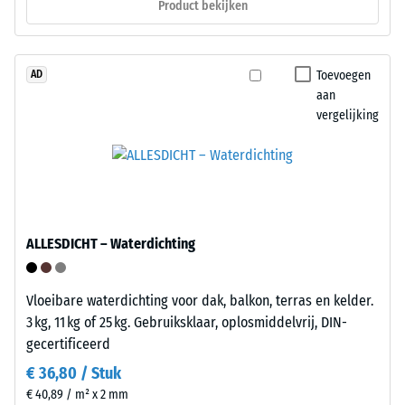
Product bekijken
aan
Bij
1
behoefte
cm²)
kan
wordt
Toevoegen
AD
de
met
aan
bodembekledng
vergelijking
een
weer
kracht
worden
van
losgemaakt
1000
en
N
op
(ongeveer
een
ALLESDICHT – Waterdichting
105
ander
kg)
plaats
op
opnieuw
Vloeibare waterdichting voor dak, balkon, terras en kelder.
een
gelegd.
3 kg, 11 kg of 25 kg. Gebruiksklaar, oplosmiddelvrij, DIN-
materiaalmonster
gecertificeerd
gedrukt.
€ 36,80 / Stuk
Structuur
De
van
€ 40,89 / m² x 2 mm
resulterende