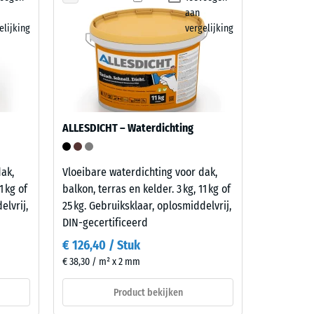
aan
elijking
vergelijking
ALLESDICHT – Waterdichting
ak,
Vloeibare waterdichting voor dak,
1 kg of
balkon, terras en kelder. 3 kg, 11 kg of
elvrij,
25 kg. Gebruiksklaar, oplosmiddelvrij,
DIN-gecertificeerd
€ 126,40 / Stuk
€ 38,30 / m² x 2 mm
Product bekijken