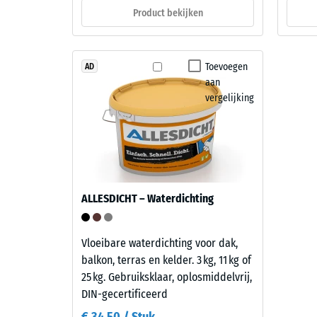
wordt
urine.
Product bekijken
uitgeoef
Het
Een
gesloten,
geringe
waterafstotende
Toevoegen
AD
indringi
oppervlak
aan
duidt
neemt
vergelijking
op
nauwelijks
een
vuil
hoge
op
drukster
en
terwijl
is
een
eenvoudig
ALLESDICHT – Waterdichting
grotere
te
indringi
reinigen.
wijst
Polypropyleen
Vloeibare waterdichting voor dak,
op
is
balkon, terras en kelder. 3 kg, 11 kg of
een
UV-
25 kg. Gebruiksklaar, oplosmiddelvrij,
lagere
gestabiliseerd
DIN-gecertificeerd
weersta
en