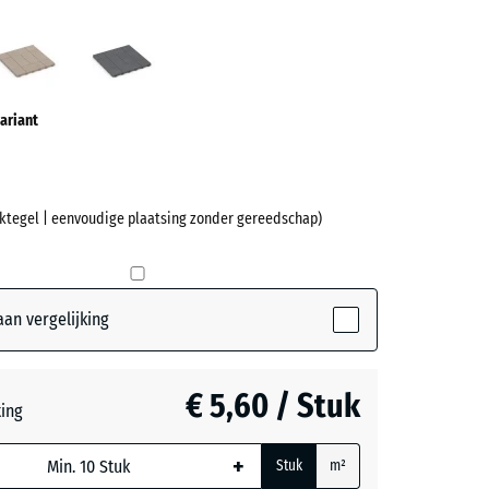
een
Vanille
Zilvergrijs
ve)
ariant
liktegel | eenvoudige plaatsing zonder gereedschap)
et
an vergelijking
(active)
n
€ 5,60 / Stuk
ting
+
Stuk
m²
js