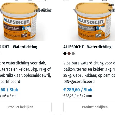
aan
aan
vergelijking
verg
sting
DICHT – Waterdichting
ALLESDICHT – Waterdichting
are waterdichting voor dak,
Vloeibare waterdichting voor d
 terras en kelder. 3 kg, 11 kg of
balkon, terras en kelder. 3 kg, 1
 Gebruiksklaar, oplosmiddelvrij,
25 kg. Gebruiksklaar, oplosmidd
certificeerd
DIN-gecertificeerd
kte
,60 / Stuk
€ 289,60 / Stuk
 / m² x 2 mm
€ 38,26 / m² x 2 mm
Product bekijken
Product bekijken
l
t