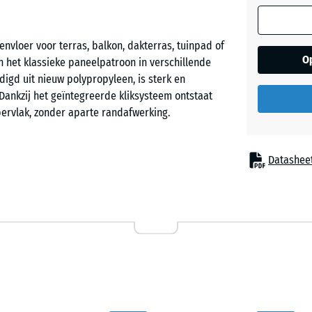
nvloer voor terras, balkon, dakterras, tuinpad of
O
het klassieke paneelpatroon in verschillende
igd uit nieuw polypropyleen, is sterk en
ankzij het geïntegreerde kliksysteem ontstaat
pervlak, zonder aparte randafwerking.
Datashee
evingen, ook waar kinderen spelen of huisdieren
e afgevoerd, waardoor de vloer snel droogt. De
 zonnig weer.
pyleen met vastgelegde materiaaleigenschappen. Er
erkomst toegepast. Het materiaal is UV-bestendig
nderzijde is voorzien van dicht geplaatste