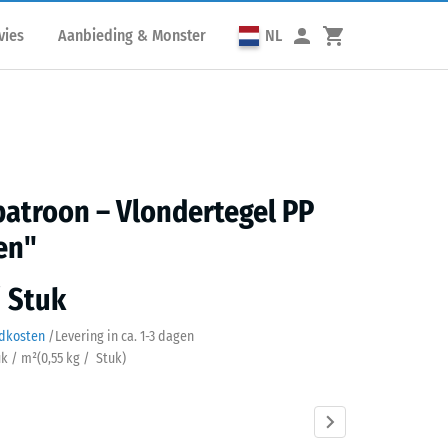
vies
Aanbieding & Monster
NL
atroon – Vlondertegel PP
en"
/ Stuk
ndkosten
/
Levering in ca.
1-3 dagen
uk / m²
(
0,55
kg
/ Stuk)