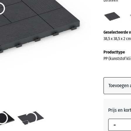
Leisteen
Leist
(acti
Meer
Geselecteerde v
informatie
38,5 x 38,5 x 2 cm
over
de
Producttype
kleuren?
PP (kunststof k
Kleurenpal
weergeven
Toevoegen a
Leistee
Vanille
Prijs en kor
-
Zilvergri