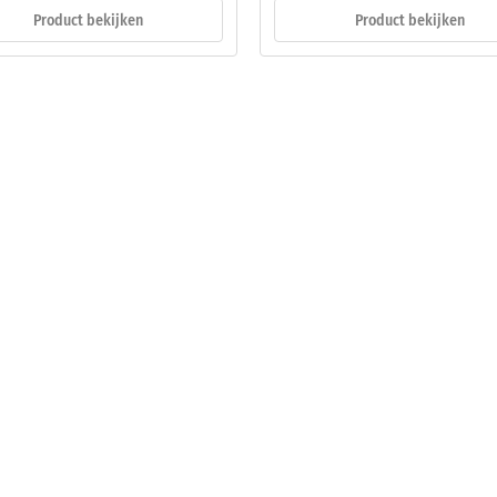
Product bekijken
Product bekijken
end.
ngsdiepte
kte,
ngsdiepte
nd