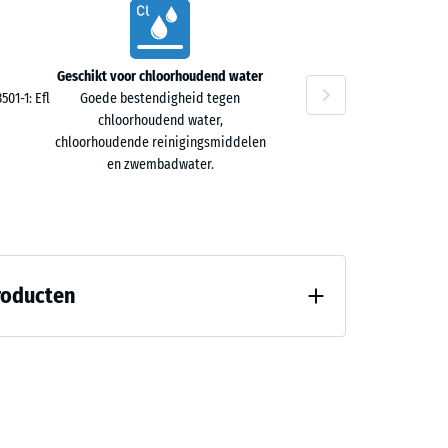
Geschikt voor chloorhoudend water
01-1: Efl
Goede bestendigheid tegen
chloorhoudend water,
chloorhoudende reinigingsmiddelen
en zwembadwater.
roducten
8)
d" (BS 7188)