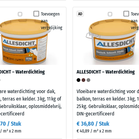
nd
Toevoegen
Toe
AD
aan
aan
vergelijking
verg
g.
DICHT – Waterdichting
ALLESDICHT – Waterdichting
are waterdichting voor dak,
Vloeibare waterdichting voor d
l
 terras en kelder. 3 kg, 11 kg of
balkon, terras en kelder. 3 kg, 1
t
 Gebruiksklaar, oplosmiddelvrij,
25 kg. Gebruiksklaar, oplosmidd
certificeerd
DIN-gecertificeerd
,70 / Stuk
€ 36,80 / Stuk
e
 / m² x 2 mm
€ 40,89 / m² x 2 mm