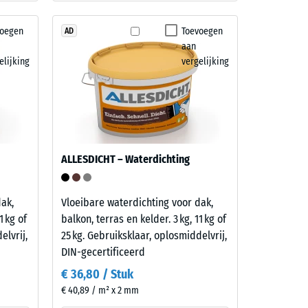
voegen
Toevoegen
AD
aan
elijking
vergelijking
ALLESDICHT – Waterdichting
ak,
Vloeibare waterdichting voor dak,
1 kg of
balkon, terras en kelder. 3 kg, 11 kg of
elvrij,
25 kg. Gebruiksklaar, oplosmiddelvrij,
DIN-gecertificeerd
€ 36,80 / Stuk
€ 40,89 / m² x 2 mm