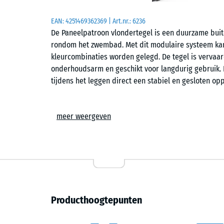
EAN:
4251469362369
| Art.nr.:
6236
De Paneelpatroon vlondertegel is een duurzame buite
rondom het zwembad. Met dit modulaire systeem kan 
kleurcombinaties worden gelegd. De tegel is vervaard
onderhoudsarm en geschikt voor langdurig gebruik. D
tijdens het leggen direct een stabiel en gesloten op
Comfort
meer weergeven
Het oppervlak is geschikt voor gebruik in gezinsomg
verblijven. Regenwater wordt via de open constructi
geventileerde onderzijde beperkt warmteopbouw bij
Constructie
De tegels zijn vervaardigd uit zuiver nieuw polypro
Producthoogtepunten
worden geen gerecyclede mengsels van onbekende h
en temperatuurbestendig van −25 °C tot +60 °C. De o