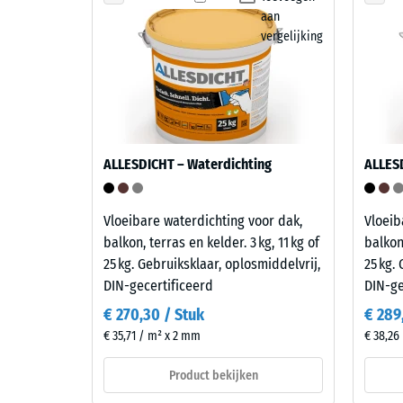
uur
Polypropyleen
aan
(PP)
vergelijking
ontla
is
(BS
een
7188)
halfkristallijne
thermoplast
uit
de
ALLESDICHT – Waterdichting
ALLES
groep
5 / 5
van
Vloeibare waterdichting voor dak,
Vloeib
de
balkon, terras en kelder. 3 kg, 11 kg of
balkon,
polyolefinen.
25 kg. Gebruiksklaar, oplosmiddelvrij,
25 kg.
Voor
DIN-gecertificeerd
DIN-ge
De
de
drukster
productie
€ 270,30 / Stuk
€ 289
van
van
€ 35,71 / m² x 2 mm
€ 38,26
een
de
Product bekijken
materiaa
kliktegels
beschrijf
wordt