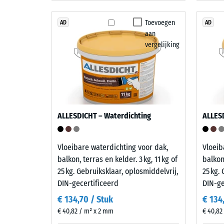
de
zuiver
weersta
polypropyleen
Toevoegen
AD
AD
tegen
gebruikt.
aan
lokale
vergelijking
Het
belastin
materiaal
Het
bevat
geeft
geen
aan
weekmakers
in
en
ALLESDICHT – Waterdichting
ALLES
welke
is
mate
bestand
het
tegen
Vloeibare waterdichting voor dak,
Vloeib
materiaa
veel
balkon, terras en kelder. 3 kg, 11 kg of
balkon,
vervorm
verdunde
25 kg. Gebruiksklaar, oplosmiddelvrij,
25 kg.
wanneer
zuren,
DIN-gecertificeerd
DIN-ge
een
logen,
€ 134,70 / Stuk
€ 134
bepaald
zoutoplossingen
€ 40,82 / m² x 2 mm
€ 40,82
kracht
en