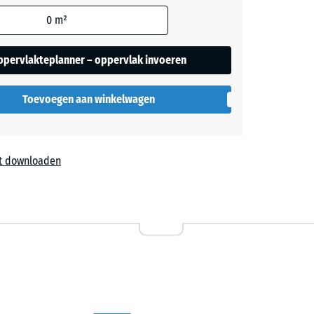
0
m²
ppervlakteplanner – oppervlak invoeren
Toevoegen aan winkelwagen
t downloaden