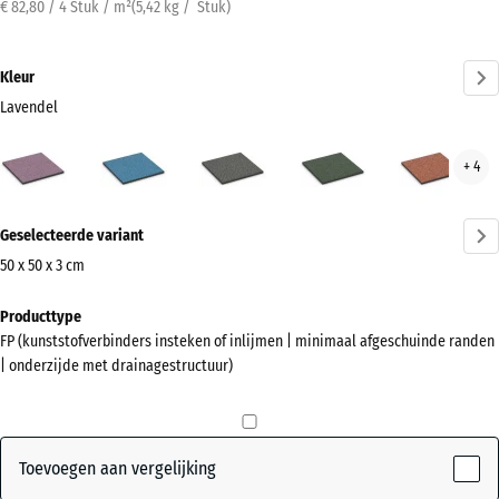
€ 82,80 / 4 Stuk / m²
(
5,42
kg
/ Stuk)
Kleur
Lavendel
Lavendel
Atlantisch
Donkergrijs
Engels
Etna
+ 4
(active)
graniet
gazon
Meer
Geselecteerde variant
informatie
over
50 x 50 x 3 cm
de
Afmetingen
Producttype
kleuren?
voor
FP (kunststofverbinders insteken of inlijmen | minimaal afgeschuinde randen
verzending
Kleurenpalet
| onderzijde met drainagestructuur)
500
weergeven
x
(active)
Lavendel
500
x
Toevoegen aan vergelijking
30