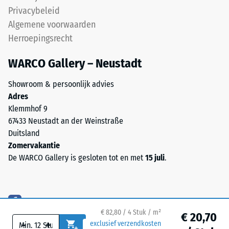
gebonden
Privacybeleid
met
Vorstbestendig
Algemene voorwaarden
UV-
Druksterkte
Herroepingsrecht
gestabiliseerd
-
polyurethaan.
WARCO Gallery – Neustadt
De
Schaalwaarde
open
1
Showroom & persoonlijk advies
oppervlaktestructuur
Adres
=
zorgt
Klemmhof 9
voor
ca.
67433 Neustadt an der Weinstraße
grip
1
Duitsland
en
Zomervakantie
mm
waterdoorlaatbaarheid.
De WARCO Gallery is gesloten tot en met
15 juli
.
De
resterende
draaglaag
deuk
bestaat
na
uit
gereinigd
€ 82,80 / 4 Stuk / m²
24
€ 20,70
-
+
exclusief verzendkosten
zwart