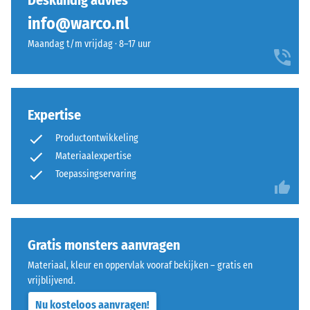
Deskundig advies
geen
rustige
dichtheid -
info@warco.nl
product
schaalwaarde
en
geselecteerd
1 = tot 780
Maandag t/m vrijdag · 8–17 uur
fijnzinnige
voor
kg/m³
kleurcompositie.
de
Schok-, trillings- en
productvergelijking.
contactgeluiddemping
Materiaal
Expertise
– Schaalwaarde 3 =
–
duidelijke demping
Bestanddelen
Productontwikkeling
en
Antislipklasse DS
Materiaalexpertise
(EN 14041) -
opbouw
Toepassingservaring
Schaalwaarde 4 =
Wrijvingscoëfficiënt
Dit
ca. 0,53
product
Slijtvastheid –
heeft
Gratis monsters aanvragen
Bestendigheid
een
Materiaal, kleur en oppervlak vooraf bekijken – gratis en
tegen
tweelaagse
vrijblijvend.
abrasieve
opbouw.
slijtage –
Nu kosteloos aanvragen!
De