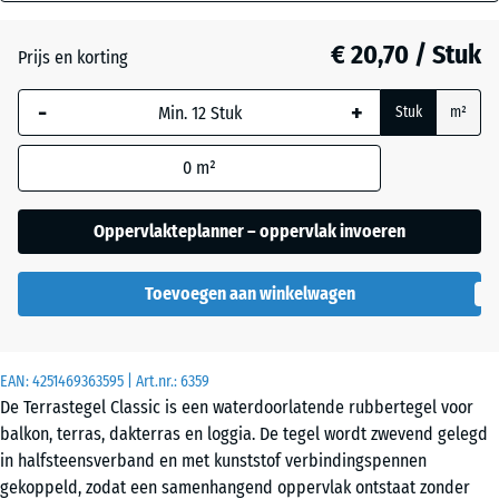
mm
Atlantisch
€ 20,70 / Stuk
Prijs en korting
De geselecteerde,
blauw omlijnde
Donkergrijs
-
+
Stuk
m²
afmeting wordt
graniet
gebruikt voor de
0
m²
behoefteberekening
(tenzij anders
Engels
aangegeven in de
Oppervlakteplanner – oppervlak invoeren
gazon
productgegevens).
Toevoegen aan winkelwagen
50
Etna
x
50
x 3
EAN:
4251469363595
| Art.nr.:
6359
cm
Grijs
De Terrastegel Classic is een waterdoorlatende rubbertegel voor
graniet
balkon, terras, dakterras en loggia. De tegel wordt zwevend gelegd
in halfsteensverband en met kunststof verbindingspennen
50
gekoppeld, zodat een samenhangend oppervlak ontstaat zonder