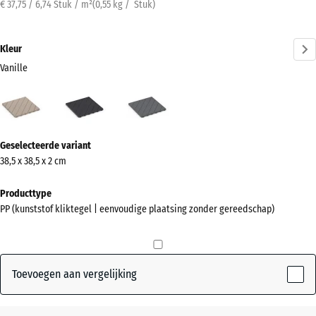
€ 37,75 / 6,74 Stuk / m²
(
0,55
kg
/ Stuk)
Kleur
Vanille
Vanille
Leisteen
Zilvergrijs
(active)
Meer
Geselecteerde variant
informatie
38,5 x 38,5 x 2 cm
over
de
Producttype
kleuren?
PP (kunststof kliktegel | eenvoudige plaatsing zonder gereedschap)
Kleurenpalet
weergeven
Toevoegen aan vergelijking
(active)
Vanille