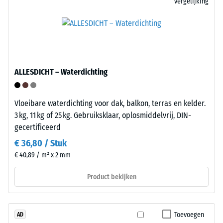
vergelijking
aan
Bij
1
behoefte
cm²)
kan
wordt
de
met
bodembekledng
een
weer
ALLESDICHT – Waterdichting
kracht
worden
van
losgemaakt
1000
en
Vloeibare waterdichting voor dak, balkon, terras en kelder.
N
op
3 kg, 11 kg of 25 kg. Gebruiksklaar, oplosmiddelvrij, DIN-
(ongeveer
een
gecertificeerd
105
ander
€ 36,80 / Stuk
kg)
plaats
€ 40,89 / m² x 2 mm
op
opnieuw
een
gelegd.
Product bekijken
materiaalmonster
gedrukt.
Structuur
De
Toevoegen
AD
van
resulterende