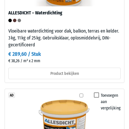
lokale
en
belasting.
is
ALLESDICHT – Waterdichting
Het
eenvoudig
geeft
te
aan
reinigen.
Vloeibare waterdichting voor dak, balkon, terras en kelder.
in
Polypropyleen
3 kg, 11 kg of 25 kg. Gebruiksklaar, oplosmiddelvrij, DIN-
welke
is
gecertificeerd
mate
UV-
€ 289,60 / Stuk
het
gestabiliseerd
€ 38,26 / m² x 2 mm
materiaal
en
vervormt
geschikt
Product bekijken
wanneer
voor
een
langdurig
bepaalde
gebruik
Toevoegen
AD
kracht
buitenshuis.
aan
wordt
Na
vergelijking
uitgeoefend.
gebruik
Een
zijn
geringe
de