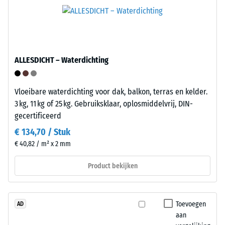
De
en
druksterkte
vormen
wordt
een
bepaald
vaste
met
verbinding.
ALLESDICHT – Waterdichting
de
Het
testmethode
leggen
volgens
gebeurt
Vloeibare waterdichting voor dak, balkon, terras en kelder.
BS
snel
3 kg, 11 kg of 25 kg. Gebruiksklaar, oplosmiddelvrij, DIN-
7188:1998.
en
gecertificeerd
Een
zonder
€ 134,70 / Stuk
testlichaam
gereedschap.
€ 40,82 / m² x 2 mm
met
Bevestiging
een
aan
Product bekijken
oppervlak
de
van
ondergrond
100
is
Toevoegen
AD
mm²
niet
aan
(gelijk
nodig.