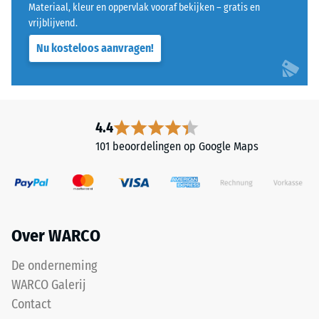
Materiaal, kleur en oppervlak vooraf bekijken – gratis en
een
montagevoorschriften
vrijblijvend.
schaal
moeten
van
Nu kosteloos aanvragen!
in
1
acht
tot
worden
5,
genomen.
waarbij
4.4
een
101 beoordelingen op Google Maps
score
van
1
overeenkomt
met
Over WARCO
een
resterende
De onderneming
indringingsdiepte
WARCO Galerij
van
Contact
ongeveer