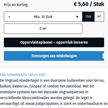
€ 5,60 / Stuk
Leisteen
Prijs en korting
-
+
Stuk
m²
Zilvergrijs
0
m²
Oppervlakteplanner – oppervlak invoeren
Toevoegen aan winkelwagen
EAN:
4251469363274
| Art.nr.:
6327
De Visgraat vlondertegel is een duurzame buitenvloer voor terras,
balkon, dakterras, tuinpad of rondom het zwembad. Met dit
modulaire systeem kan het klassieke visgraatpatroon in
verschillende kleurcombinaties worden gelegd. De tegel is
vervaardigd uit nieuw polypropyleen, is sterk en onderhoudsarm en