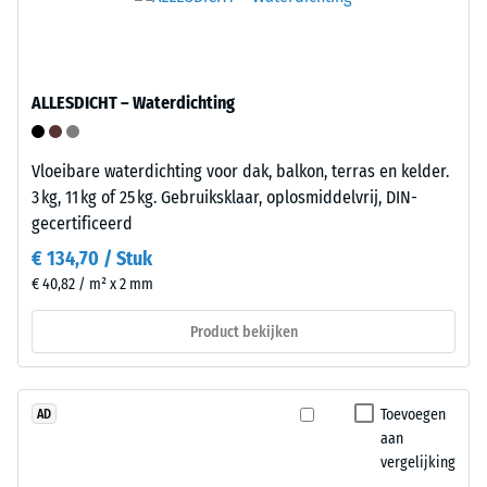
kunnen
twee
ontstaan
zijden
door
aangegoten
bijvoorbeeld
ALLESDICHT – Waterdichting
verbindingselementen,
schoenen
aan
met
de
Vloeibare waterdichting voor dak, balkon, terras en kelder.
hoge
tegenovergestelde
3 kg, 11 kg of 25 kg. Gebruiksklaar, oplosmiddelvrij, DIN-
hakken,
zijden
gecertificeerd
meubelpoten,
de
plantenbakken
€ 134,70 / Stuk
passende
op
€ 40,82 / m² x 2 mm
opnamepunten.
wielen
Bij
of
Product bekijken
samensteken
de
rasten
voeten
de
van
Toevoegen
AD
elementen
diverse
aan
mechanisch
apparaten.
vergelijking
in