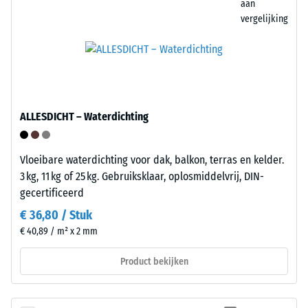
aan
de
indringingsdiepte
vergelijking
onderzijde
wordt
direct
na
het
aanbrengen
van
ALLESDICHT – Waterdichting
de
De
belasting
onderzijde
Vloeibare waterdichting voor dak, balkon, terras en kelder.
gemeten
bestaat
3 kg, 11 kg of 25 kg. Gebruiksklaar, oplosmiddelvrij, DIN-
en
uit
gecertificeerd
vervolgens
een
op
rasterwerk
€ 36,80 / Stuk
regelmatige
met
€ 40,89 / m² x 2 mm
tijdstippen
geïntegreerde
gedurende
Product bekijken
stelvoeten
een
van
periode
PP.