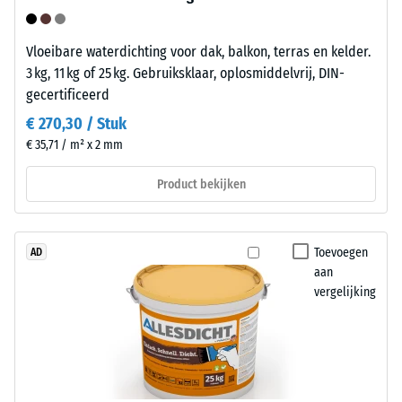
van
-
de
Schaalwaarde
Vloeibare waterdichting voor dak, balkon, terras en kelder.
polyolefinen.
5
3 kg, 11 kg of 25 kg. Gebruiksklaar, oplosmiddelvrij, DIN-
Voor
gecertificeerd
de
=
€ 270,30 / Stuk
productie
ca.
van
€ 35,71 / m² x 2 mm
0
de
Product bekijken
kliktegels
mm
wordt
resterende
zuiver
deuk
polypropyleen
Toevoegen
AD
aan
gebruikt.
na
vergelijking
Het
24
materiaal
uur
bevat
geen
ontlasting
weekmakers
(BS