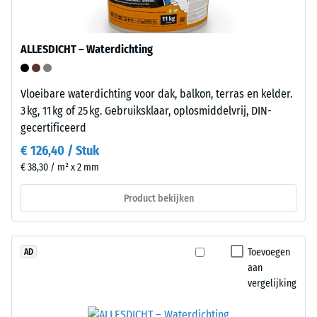
indringingsdiepte
kliktegels
duidt
recyclebaar
op
via
ALLESDICHT – Waterdichting
een
de
hoge
gebruikelijke
druksterkte,
Vloeibare waterdichting voor dak, balkon, terras en kelder.
inzamelingssystemen.
terwijl
3 kg, 11 kg of 25 kg. Gebruiksklaar, oplosmiddelvrij, DIN-
een
gecertificeerd
Installatie
grotere
€ 126,40 / Stuk
–
indringingsdiepte
€ 38,30 / m² x 2 mm
Verwerking
wijst
–
op
Product bekijken
Montage
een
lagere
weerstand
Toevoegen
AD
tegen
De
aan
puntbelastingen.
platen
vergelijking
Dergelijke
hebben
belastingen
aan