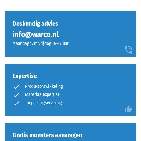
blijft,
tegel
zonder
is
scheuren,
geschikt
Deskundig advies
spleten
voor
info@warco.nl
of
gebonden
gaten.
en
Maandag t/m vrijdag · 8–17 uur
Aan
ongebonden
deze
draaglagen
eis
en
wordt
dakdichtingen.
Expertise
bij
In
alle
Productontwikkeling
de
schaalwaarden
buitenruimte
Materiaalexpertise
voldaan.
moet
Toepassingservaring
De
de
testresultaten
draaglaag
worden
waterdoorlatend
weergegeven
zijn.
Gratis monsters aanvragen
op
De