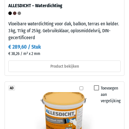
en
7188)
ALLESDICHT – Waterdichting
is
bestand
tegen
Vloeibare waterdichting voor dak, balkon, terras en kelder.
veel
3 kg, 11 kg of 25 kg. Gebruiksklaar, oplosmiddelvrij, DIN-
verdunde
/ 5
gecertificeerd
zuren,
€ 289,60 / Stuk
logen,
€ 38,26 / m² x 2 mm
zoutoplossingen
en
Product bekijken
De
urine.
druksterkte
Het
van
gesloten,
een
Toevoegen
AD
waterafstotende
materiaal
aan
oppervlak
vergelijking
beschrijft
neemt
de
nauwelijks
weerstand
vuil
tegen
op