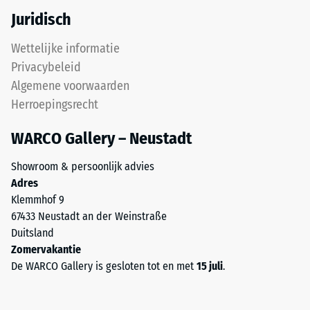
1
Juridisch
mm
en
Wettelijke informatie
een
Privacybeleid
score
van
Algemene voorwaarden
5
Herroepingsrecht
een
volledige
WARCO Gallery – Neustadt
herstel
Showroom & persoonlijk advies
zonder
Adres
blijvende
Klemmhof 9
indruk
67433 Neustadt an der Weinstraße
aangeeft.
Duitsland
De
Zomervakantie
opgegeven
De WARCO Gallery is gesloten tot en met
15 juli
.
schaalwaarde
is
geïnterpoleerd