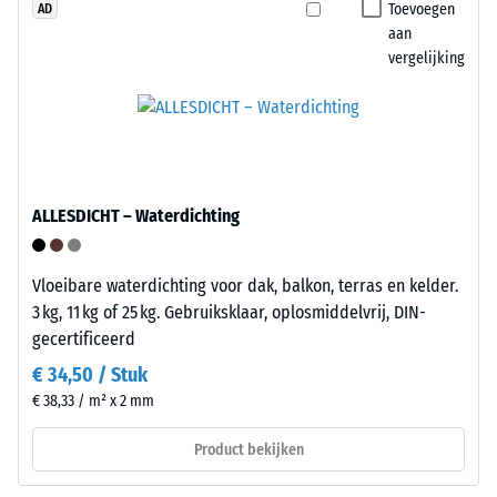
van
De
Toevoegen
AD
24
stelvoeten
aan
uur,
heffen
vergelijking
om
de
de
tegel
blijvende
lichtjes
vervorming
van
te
de
bepalen.
ALLESDICHT – Waterdichting
ondergrond
Daarnaast
af
wordt
en
Vloeibare waterdichting voor dak, balkon, terras en kelder.
gecontroleerd
creëren
3 kg, 11 kg of 25 kg. Gebruiksklaar, oplosmiddelvrij, DIN-
of
een
gecertificeerd
het
holte
€ 34,50 / Stuk
materiaal
voor
rond
€ 38,33 / m² x 2 mm
waterafvoer
het
en
Product bekijken
belastingspunt
ventilatie.
intact
De