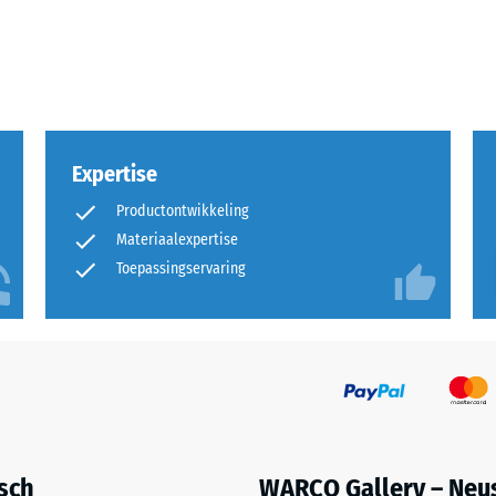
Expertise
Productontwikkeling
Materiaalexpertise
Toepassingservaring
uitingen.
en
isch
WARCO Gallery – Neu