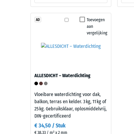
840
geslepen
steen.
kg/m³
Toevoegen
AD
Materiaal
aan
–
vergelijking
Bestanddelen
2 / 5
en
opbouw
Dit
De
ALLESDICHT – Waterdichting
product
schijnba
heeft
dichthei
een
Vloeibare waterdichting voor dak,
van
tweelaagse
balkon, terras en kelder. 3 kg, 11 kg of
een
opbouw.
25 kg. Gebruiksklaar, oplosmiddelvrij,
materiaa
De
DIN-gecertificeerd
beschrijf
slijtlaag
de
€ 34,50 / Stuk
van
verhoud
€ 38,33 / m² x 2 mm