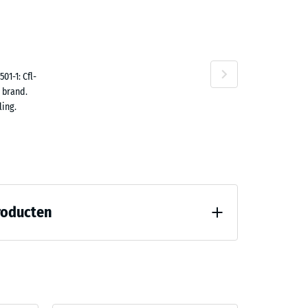
n
01-1: Cfl-
 brand.
ing.
roducten