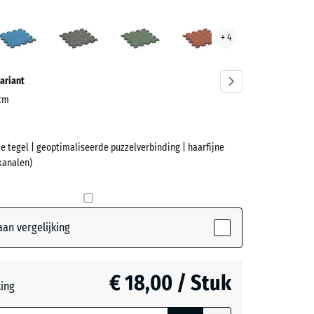
Atlantisch
Donkergrijs
Engels
Etna
+ 4
et
graniet
gazon
ve)
ariant
 cm
e tegel | geoptimaliseerde puzzelverbinding | haarfijne
et
kanalen)
active)
an vergelijking
ch
€ 18,00 / Stuk
teerde,
ting
jnde