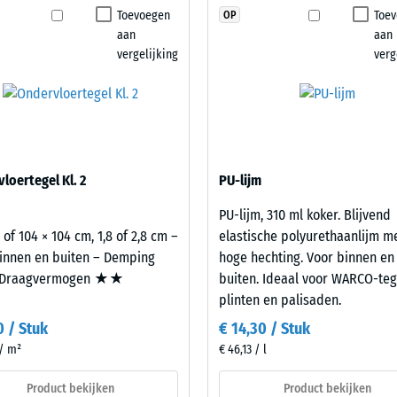
geen
Toevoegen
Toe
OP
stheid – Bestendigheid tegen abrasieve slijtage – Schaalwaarde 2 = "goed" (BS 
product
aan
aan
geselecteerd
orlatendheid (EN 12616) – Score 4 = Infiltratie ca. 600 mm/u (600 l/h/m²)
vergelijking
verg
voor
p (EN 16165) – Schaalwaarde 4 = gemiddelde acceptatiehoek ca. 16°, groep R10
de
productvergelijking.
che isolatie – Schaalwaarde 2 = Warmtegeleidingscoëfficiënt ca. 0,12 W/(m·K)
stendig
nbare
loertegel Kl. 2
PU-lijm
heid
PU-lijm, 310 ml koker. Blijvend
 of 104 × 104 cm, 1,8 of 2,8 cm –
elastische polyurethaanlijm m
lwaarde
innen en buiten – Demping
hoge hechting. Voor binnen en
Draagvermogen ★★
buiten. Ideaal voor WARCO-teg
plinten en palisaden.
0 / Stuk
€ 14,30 / Stuk
 / m²
€ 46,13 / l
Product bekijken
Product bekijken