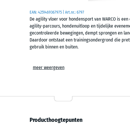
EAN:
4251469367975
| Art.nr.:
6797
De agility vloer voor hondensport van WARCO is een 
agility-parcours, hondenuitloop en tijdelijke evene
gecontroleerde bewegingen, dempt sprongen en land
Daardoor ontstaat een trainingsondergrond die pretti
gebruik binnen en buiten.
Eenvoudige plaatsing
meer weergeven
De tegels worden zwevend gelegd op een vlakke en 
bevestiging. De puzzelverbinding zorgt voor een stab
haarnaad aan het oppervlak. Hierdoor ontstaat een 
weer los te nemen is. De tegels kunnen ter plaatse 
voor tijdelijke opstellingen en voor permanente aanl
Grip en pootvriendelijk
Producthoogtepunten
De licht gestructureerde bovenkant geeft honden goede