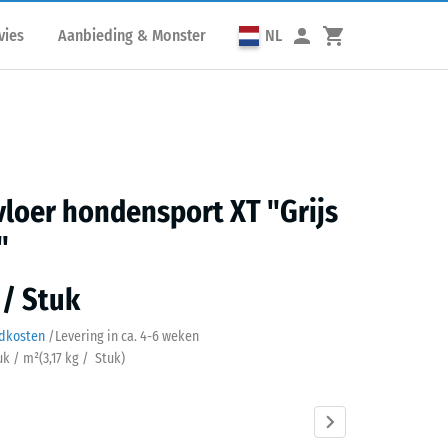
vies
Aanbieding & Monster
NL
 vloer hondensport XT "Grijs
"
 / Stuk
ndkosten
/
Levering in ca.
4-6 weken
tuk / m²
(
3,17
kg
/ Stuk)