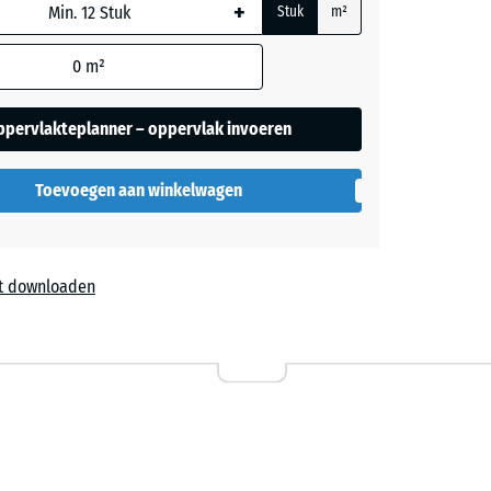
+
ordt
Stuk
m²
rijs
or de
rekening
0
m²
ers
 in de
ppervlakteplanner – oppervlak invoeren
evens).
Toevoegen aan winkelwagen
t downloaden
l
49,90
ta