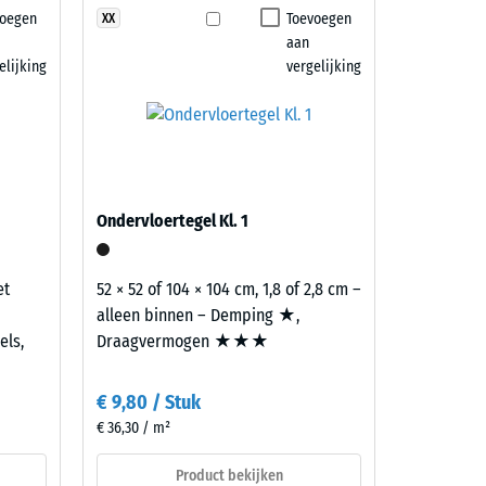
voegen
Toevoegen
XX
7188)
aan
elijking
vergelijking
Ondervloertegel Kl. 1
et
52 × 52 of 104 × 104 cm, 1,8 of 2,8 cm –
alleen binnen – Demping ★,
els,
Draagvermogen ★★★
€ 9,80 / Stuk
€ 36,30 / m²
Product bekijken