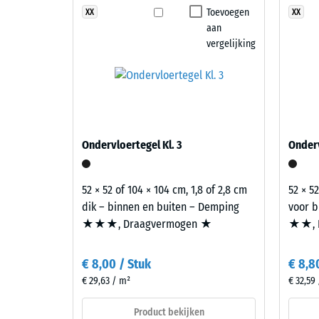
Toevoegen
XX
XX
Slijtva
aan
Waterdo
vergelijking
Grijs
graniet
Antisli
mengt
Thermis
lichte
en
Vorstbe
donkere
Schij
Ondervloertegel Kl. 3
Onderv
grijstinten
dicht
met
-
antraciet
52 × 52 of 104 × 104 cm, 1,8 of 2,8 cm
52 × 52
tot
schaa
dik – binnen en buiten – Demping
voor b
een
★★★, Draagvermogen ★
★★, 
2
oppervlak
=
dat
€ 8,00 / Stuk
€ 8,8
doet
780
€ 29,63 / m²
€ 32,59
denken
tot
aan
Product bekijken