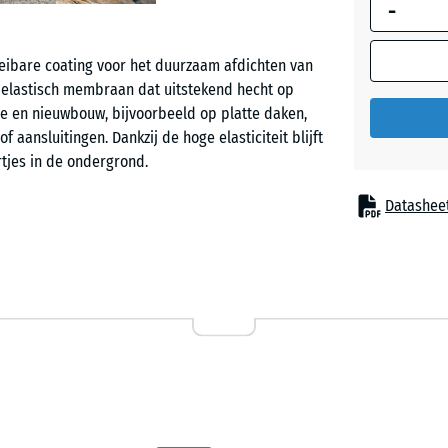
-
afmeting w
gebruikt vo
behoeftebe
oeibare coating voor het duurzaam afdichten van
(tenzij and
 elastisch membraan dat uitstekend hecht op
aangegeven
e en nieuwbouw, bijvoorbeeld op platte daken,
productgeg
 aansluitingen. Dankzij de hoge elasticiteit blijft
rtjes in de ondergrond.
11
kg
Datashee
|
3,3
 hout, metaal, vezelcement, tegels en bestaande
m²
 een rekvermogen van circa 200 % overbrugt
. Het product is gecertificeerd volgens DIN 18533
ichtingssystemen.
3
kg
|
- € 9
0,9
 de emmer worden aangebracht met een kwast,
m²
 ALLESDICHT is oplosmiddelvrij en indien nodig met