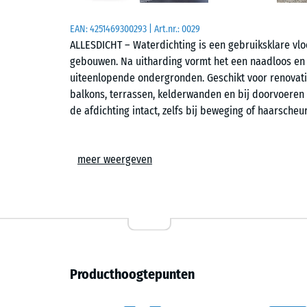
EAN:
4251469300293
| Art.nr.:
0029
ALLESDICHT – Waterdichting is een gebruiksklare vl
gebouwen. Na uitharding vormt het een naadloos en
uiteenlopende ondergronden. Geschikt voor renovati
balkons, terrassen, kelderwanden en bij doorvoeren of
de afdichting intact, zelfs bij beweging of haarscheu
Betrouwbare hechting, gecertificeerde kwaliteit
meer weergeven
De coating hecht sterk op beton, bitumen, baksteen,
coatings – ook bij licht vochtige oppervlakken. Met
ALLESDICHT bestaande of nieuwe scheuren moeiteloos
en goedgekeurd voor toepassing in bouwkundige afd
Eenvoudige verwerking zonder mengen
Producthoogtepunten
De gladde, honingachtige substantie kan direct uit
spaan, roller of airless spuit. Mengen is niet nodig.