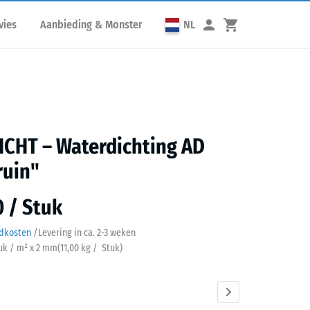
vies
Aanbieding & Monster
NL
ICHT – Waterdichting AD
ruin"
0 / Stuk
ndkosten
/
Levering in ca.
2-3 weken
tuk / m² x 2 mm
(
11,00
kg
/ Stuk)