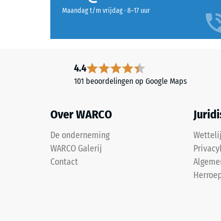
een
breken.
Maandag t/m vrijdag · 8–17 uur
warme,
gedempte
roodbruine
kleur
met
4.4
een
101 beoordelingen op Google Maps
aardse
uitstraling.
Over WARCO
Jurid
Materiaal
De onderneming
Wetteli
–
WARCO Galerij
Privacy
Bestanddelen
Contact
Algeme
en
Herroep
opbouw
ALLESDICHT
is