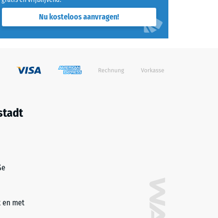
Nu kosteloos aanvragen!
stadt
ße
t en met