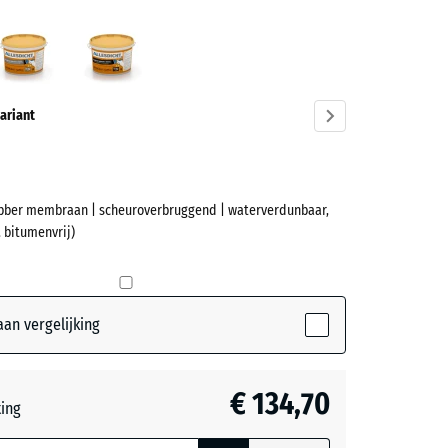
bruin
Grijs
Zwart
ve)
ariant
ubber membraan | scheuroverbruggend | waterverdunbaar,
et
 bitumenvrij)
(active)
in
an vergelijking
€ 134,70
teerde,
ting
jnde
- € 8,30