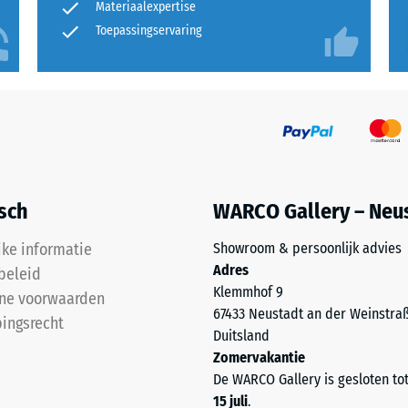
Materiaalexpertise
Toepassingservaring
isch
WARCO Gallery – Neu
jke informatie
Showroom & persoonlijk advies
Adres
beleid
Klemmhof 9
ne voorwaarden
67433 Neustadt an der Weinstra
ingsrecht
Duitsland
Zomervakantie
De WARCO Gallery is gesloten to
15 juli
.