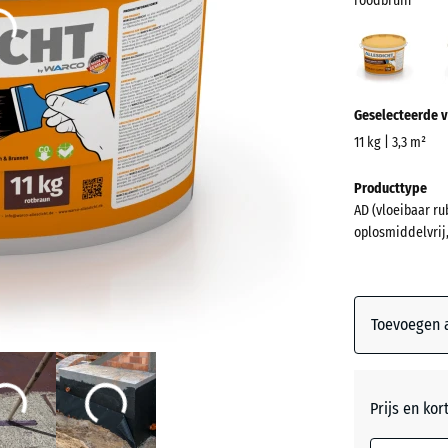
roodbruin
rood
(acti
Meer
Geselecteerde v
informatie
over
11 kg | 3,3 m²
de
Afmetingen
Producttype
kleuren?
voor
AD (vloeibaar r
verzending
Kleurenpal
oplosmiddelvrij,
346
weergeven
x
roodbru
266
x
Toevoegen a
241
mm
Grijs
De geselec
Prijs en kor
blauw omli
Zwart