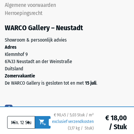
een
Algemene voorwaarden
tot
nauwelijks
zijn
Herroepingsrecht
zichtbare
zuivere
haarvoeg.
WARCO Gallery – Neustadt
materiaalvolume
zonder
Showroom & persoonlijk advies
Structuur
rekening
Adres
van
te
Klemmhof 9
de
houden
67433 Neustadt an der Weinstraße
onderzijde
met
Duitsland
holtes.
Zomervakantie
Deze
De
De WARCO Gallery is gesloten tot en met
15 juli
.
wordt
onderzijde
uitgedrukt
is
in
voorzien
eenheden
van
zoals
€ 90,45 / 5,03 Stuk / m²
vierkante
€ 18,00
g/cm³
-
+
exclusief verzendkosten
draaglappen
/ Stuk
of
(
3,17
kg
/ Stuk)
Veilige vloeren.
in