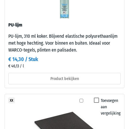
dichtheid
uit
van
gerecyclede
een
autobanden
materiaal
PU-lijm
(ELT)
beschrijft
met
de
PU-lijm, 310 ml koker. Blijvend elastische polyurethaanlijm
een
verhouding
met hoge hechting. Voor binnen en buiten. Ideaal voor
middelgrove
van
WARCO-tegels, plinten en palisaden.
korrel,
zijn
€ 14,30 / Stuk
gebonden
massa
€ 46,13 / l
met
tot
polyurethaan.
zijn
Product bekijken
ELT
totale
staat
volume,
voor
inclusief
Toevoegen
XX
"End
alle
aan
of
poriën,
vergelijking
Life
holtes
Tyres".
en
De