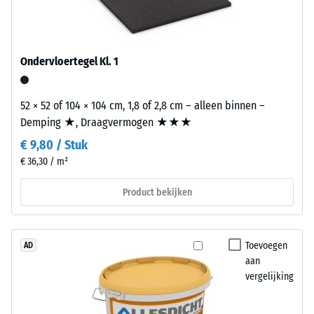
luchtinsluitingen.
draaglaag
Bij
heeft
de
een
producten
Ondervloertegel Kl. 1
gemiddelde
van
persdichtheid
WARCO
en
52 × 52 of 104 × 104 cm, 1,8 of 2,8 cm – alleen binnen –
ligt
vormt
Demping ★, Draagvermogen ★★★
deze
een
waarde
€ 9,80 / Stuk
evenwichtige
meestal
€ 36,30 / m²
combinatie
tussen
van
600
Product bekijken
stabiliteit
en
en
1250
elasticiteit.
kg/m³.
Toevoegen
AD
Om
aan
de
Installatie
vergelijking
schijnbare
–
dichtheid
Verwerking