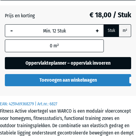
mm
Atlantisch
€ 18,00 / Stuk
Prijs en korting
De geselecteerde,
blauw omlijnde
Donkergrijs
-
+
Stuk
m²
afmeting wordt
graniet
gebruikt voor de
0
m²
behoefteberekening
(tenzij anders
Engels
aangegeven in de
Oppervlakteplanner – oppervlak invoeren
gazon
productgegevens).
Toevoegen aan winkelwagen
44,6
Grijs
x
graniet
44,6
x
EAN:
4251469368279
| Art.nr.:
6827
1,8
Fitness Active vloertegel van WARCO is een modulair vloerconcept
cm
Lavendel
voor homegyms, fitnessstudio's, functional training zones en
outdoor trainingsplekken. De combinatie van elastisch gedrag en
stabiele ligging ondersteunt gecontroleerde bewegingen en dempt