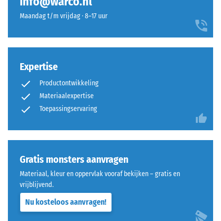
info@warco.nl
schaalwaarde
zorgt
overeenkomt
Maandag t/m vrijdag · 8–17 uur
voor
met
een
een
bijzonder
specifiek
stabiel
dichtheidsbereik.
Expertise
verband
Zo
en
staat
Productontwikkeling
voorkomt
schaalwaarde
Materiaalexpertise
dat
2
Toepassingservaring
de
bijvoorbeeld
tanden
voor
over
een
elkaar
schijnbare
Gratis monsters aanvragen
glijden.
dichtheid
Deze
Materiaal, kleur en oppervlak vooraf bekijken – gratis en
tussen
plaat
vrijblijvend.
780
is
en
Nu kosteloos aanvragen!
ontworpen
840
als