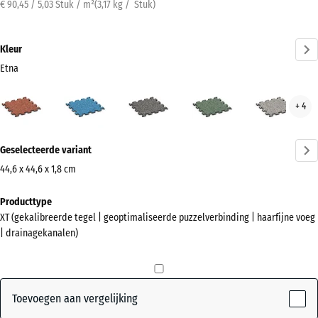
€ 90,45 / 5,03 Stuk / m²
(
3,17
kg
/ Stuk)
Kleur
Etna
Etna
Atlantisch
Donkergrijs
Engels
Grijs
+ 4
(active)
graniet
gazon
gran
Meer
Geselecteerde variant
informatie
over
44,6 x 44,6 x 1,8 cm
de
Afmetingen
Producttype
kleuren?
voor
XT (gekalibreerde tegel | geoptimaliseerde puzzelverbinding | haarfijne voeg
verzending
Kleurenpalet
| drainagekanalen)
485
weergeven
x
(active)
Etna
485
x
Toevoegen aan vergelijking
18