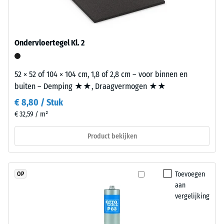
met
geluidsweringseisen van het Bouwbesluit gebeurt volgens NEN
2
UV-
5077 en betreft de volledige opbouw van het bouwdeel met de
gestabiliseerd
=
overdrachtswegen, niet de afzonderlijke tegel.
polyurethaan.
Ondervloertegel Kl. 2
780
De
tot
open
52 × 52 of 104 × 104 cm, 1,8 of 2,8 cm – voor binnen en
oppervlaktestructuur
840
buiten – Demping ★★, Draagvermogen ★★
zorgt
kg/m³
voor
€ 8,80 / Stuk
grip
€ 32,59 / m²
en
waterdoorlaatbaarheid.
Product bekijken
/ 5
De
draaglaag
bestaat
Toevoegen
OP
uit
aan
gereinigd
vergelijking
De
zwart
schijnbare
rubbergranulaat