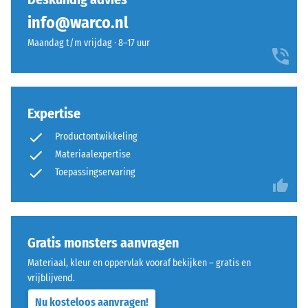
puntbelastingen.
een
info@warco.nl
Dergelijke
fijne
Maandag t/m vrijdag · 8–17 uur
belastingen
korrel,
kunnen
gebonden
ontstaan
met
door
polyurethaan.
Expertise
bijvoorbeeld
ELT
schoenen
staat
Productontwikkeling
met
voor
Materiaalexpertise
hoge
"End
Toepassingservaring
hakken,
of
meubelpoten,
Life
plantenbakken
Tyres".
op
De
Gratis monsters aanvragen
wielen
hoge
of
persdichtheid
Materiaal, kleur en oppervlak vooraf bekijken – gratis en
de
van
vrijblijvend.
voeten
de
Nu kosteloos aanvragen!