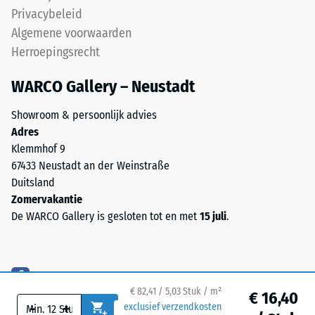
met
100
Privacybeleid
afgeronde,
mm²
Algemene voorwaarden
golfvormige
(gelijk
Herroepingsrecht
tanden
aan
aan
1
WARCO Gallery – Neustadt
alle
cm²)
vier
wordt
Showroom & persoonlijk advies
zijden
met
Adres
uitgevoerd.
een
Klemmhof 9
De
kracht
67433 Neustadt an der Weinstraße
ronde
van
Duitsland
tandvorm
1000
Zomervakantie
zorgt
N
De WARCO Gallery is gesloten tot en met
15 juli
.
voor
(ongeveer
een
105
bijzonder
kg)
stabiel
op
€ 82,41 / 5,03 Stuk / m²
verband
een
€ 16,40
-
+
exclusief verzendkosten
en
materiaalmonster