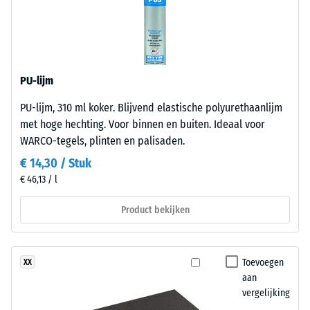
ontlasting
Materiaal
(BS
–
Bestanddelen
7188)
en
PU-lijm
opbouw
PU-lijm, 310 ml koker. Blijvend elastische polyurethaanlijm
met hoge hechting. Voor binnen en buiten. Ideaal voor
Dit
/ 5
WARCO-tegels, plinten en palisaden.
product
€ 14,30 / Stuk
heeft
€ 46,13 / l
een
tweelaagse
Product bekijken
De
opbouw.
druksterkte
De
van
slijtlaag
een
Toevoegen
XX
van
aan
materiaal
circa
vergelijking
beschrijft
2