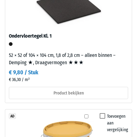
de
mm
weerstand
bestaat
tegen
uit
lokale
nieuw
belasting.
geproduceerd,
Ondervloertegel Kl. 1
Het
doorgekleurd
geeft
en
aan
schadstofvrij
52 × 52 of 104 × 104 cm, 1,8 of 2,8 cm – alleen binnen –
in
EPDM-
Demping ★, Draagvermogen ★★★
welke
granulaat
€ 9,80 / Stuk
mate
(ethyleen-
€ 36,30 / m²
het
propeen-
materiaal
dien-
Product bekijken
vervormt
monomeer),
wanneer
gebonden
een
met
Toevoegen
AD
bepaalde
UV-
aan
kracht
gestabiliseerd
vergelijking
wordt
polyurethaan.