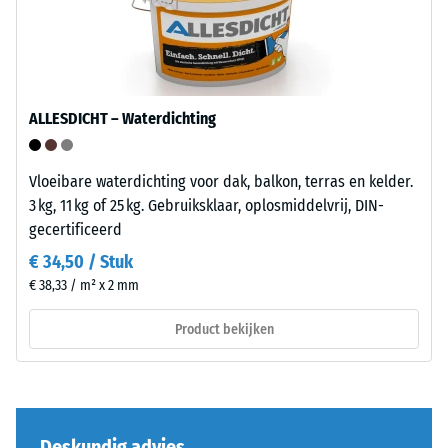
uitgeoefend.
Het
Een
gesloten
geringe
oppervlak
indringingsdiepte
oogt
duidt
compact
ALLESDICHT – Waterdichting
op
en
een
gelijkmatig.
hoge
De
Vloeibare waterdichting voor dak, balkon, terras en kelder.
druksterkte,
draaglaag
3 kg, 11 kg of 25 kg. Gebruiksklaar, oplosmiddelvrij, DIN-
terwijl
bestaat
gecertificeerd
een
uit
€ 34,50 / Stuk
grotere
gereinigd
€ 38,33 / m² x 2 mm
indringingsdiepte
zwart
wijst
rubbergranulaat
Product bekijken
op
uit
een
gerecyclede
lagere
autobanden
weerstand
(ELT)
tegen
Deskundig advies
met