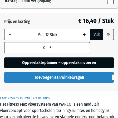
Toevoegen aan vergelijking
18
mm
Atlantisch
€ 16,40 / Stuk
Prijs en korting
De geselecteerde,
blauw omlijnde
-
+
Stuk
m²
afmeting wordt
Engels
gebruikt voor de
gazon
0
m²
behoefteberekening
(tenzij anders
aangegeven in de
Oppervlakteplanner – oppervlak invoeren
Etna
productgegevens).
Toevoegen aan winkelwagen
44,6
Grijs
x
graniet
44,6
x
EAN:
4251469368590
| Art.nr.:
6859
1,8
Het Fitness Max vloersysteem van WARCO is een modulair
cm
Lavendel
vloerconcept voor sportscholen, trainingsruimtes en homegyms
waar gecontroleerde beweging en stabiele ondergrond belangrijk