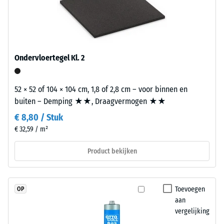
Warmtegeleidingscoëfficiënt
de
elkaar gelegd. De bouwakoestische toetsing aan de
ca. 0,12 W/(m·K)
pigmenten
geluidsweringseisen van het Bouwbesluit gebeurt volgens NEN
Druksterkte
volledig
5077 en betreft de volledige opbouw van het bouwdeel met de
in
-
overdrachtswegen, niet de afzonderlijke tegel.
het
Ondervloertegel Kl. 2
Schaalwaarde
granulaat
4
zijn
52 × 52 of 104 × 104 cm, 1,8 of 2,8 cm – voor binnen en
opgenomen,
=
buiten – Demping ★★, Draagvermogen ★★
blijft
ca.
de
€ 8,80 / Stuk
0,25
kleur
€ 32,59 / m²
langdurig
mm
Product bekijken
stabiel
resterende
bij
deuk
UV-
belasting
na
Toevoegen
OP
en
aan
24
vergelijking
slijtage.
uur