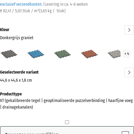
exclusief verzendkosten
/
Levering in ca.
4-6 weken
€ 82,41 / 5,03 Stuk / m²
(
3,65
kg
/ Stuk)
Kleur
Donkergrijs graniet
Donkergrijs
Atlantisch
Engels
Etna
Grijs
+ 4
graniet
gazon
gran
(active)
Meer
Geselecteerde variant
informatie
over
44,6 x 44,6 x 1,8 cm
de
Afmetingen
Producttype
kleuren?
voor
XT (gekalibreerde tegel | geoptimaliseerde puzzelverbinding | haarfijne voeg
verzending
Kleurenpalet
| drainagekanalen)
485
weergeven
x
Donkergrijs
485
(active)
graniet
x