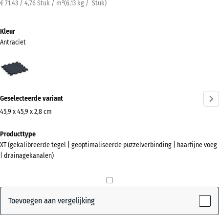
€ 71,43 / 4,76 Stuk / m²
(
6,13
kg
/ Stuk)
Kleur
Antraciet
Antraciet
(active)
Geselecteerde variant
45,9 x 45,9 x 2,8 cm
Afmetingen
Producttype
voor
XT (gekalibreerde tegel | geoptimaliseerde puzzelverbinding | haarfijne voeg
verzending
| drainagekanalen)
500
x
500
x
Toevoegen aan vergelijking
28