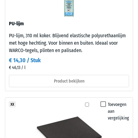
zorgt
ontlasting
voor
(BS
een
7188)
PU-lijm
gelijkmatig,
fijn
PU-lijm, 310 ml koker. Blijvend elastische polyurethaanlijm
gestructureerd
met hoge hechting. Voor binnen en buiten. Ideaal voor
oppervlak
WARCO-tegels, plinten en palisaden.
met
/ 5
€ 14,30 / Stuk
een
€ 46,13 / l
rustige,
gesloten
Product bekijken
uitstraling
De
dat
druksterkte
relatief
van
Toevoegen
XX
eenvoudig
een
aan
te
vergelijking
materiaal
reinigen
beschrijft
is.
de
Voor