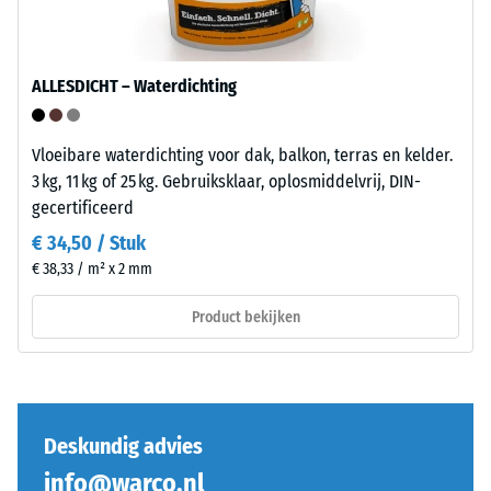
Een
Installatie
geringe
–
indringingsdiepte
ALLESDICHT – Waterdichting
Verwerking
duidt
–
op
Montage
een
Vloeibare waterdichting voor dak, balkon, terras en kelder.
hoge
3 kg, 11 kg of 25 kg. Gebruiksklaar, oplosmiddelvrij, DIN-
druksterkte,
De
gecertificeerd
terwijl
puzzelverzahning
€ 34,50 / Stuk
een
is
€ 38,33 / m² x 2 mm
grotere
met
indringingsdiepte
afgeronde,
Product bekijken
wijst
golfvormige
op
tanden
een
aan
lagere
alle
weerstand
vier
Deskundig advies
tegen
zijden
info@warco.nl