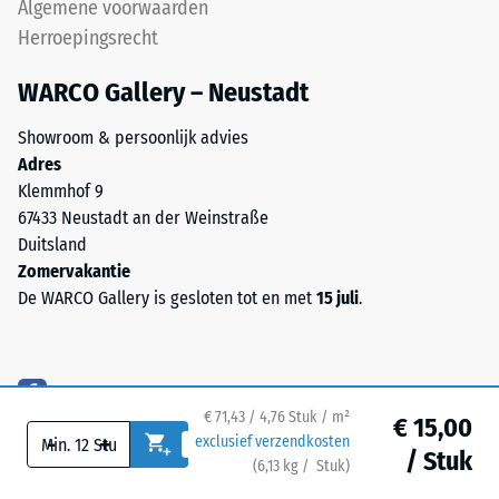
Algemene voorwaarden
mm²
zijn
Herroepingsrecht
(gelijk
gesneden
aan
ontstaat
WARCO Gallery – Neustadt
1
een
cm²)
nauwelijks
Showroom & persoonlijk advies
wordt
zichtbare
Adres
met
haarvoeg.
Klemmhof 9
een
67433 Neustadt an der Weinstraße
kracht
Duitsland
Structuur
van
Zomervakantie
van
1000
De WARCO Gallery is gesloten tot en met
15 juli
.
de
N
onderzijde
(ongeveer
105
De
kg)
€ 71,43 / 4,76 Stuk / m²
onderzijde
op
€ 15,00
-
+
exclusief verzendkosten
is
een
/ Stuk
(
6,13
kg
/ Stuk)
Veilige vloeren.
voorzien
materiaalmonster