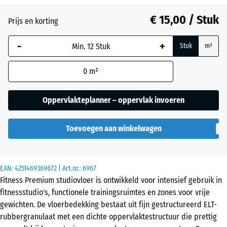
mm
€ 15,00 / Stuk
Prijs en korting
De geselecteerde,
blauw omlijnde
-
+
Stuk
m²
afmeting wordt
gebruikt voor de
0
m²
behoefteberekening
(tenzij anders
aangegeven in de
Oppervlakteplanner – oppervlak invoeren
productgegevens).
Toevoegen aan winkelwagen
45,9
x
45,9
x
EAN:
4251469369672
| Art.nr.:
6967
2,8
Fitness Premium studiovloer is ontwikkeld voor intensief gebruik in
cm
fitnessstudio's, functionele trainingsruimtes en zones voor vrije
gewichten. De vloerbedekking bestaat uit fijn gestructureerd ELT-
rubbergranulaat met een dichte oppervlaktestructuur die prettig