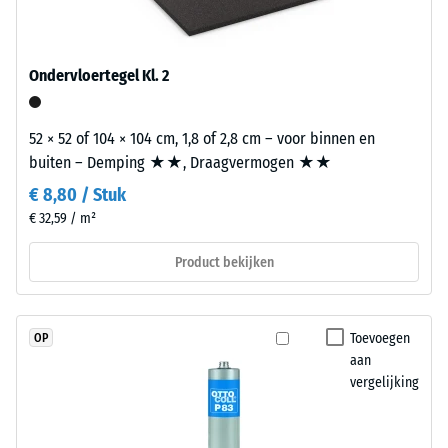
geluidsweringseisen van het Bouwbesluit gebeurt volgens NEN
ca. 0,11 W/(m·K)
Life
5077 en betreft de volledige opbouw van het bouwdeel met de
Druksterkte
Tyres”
overdrachtswegen, niet de afzonderlijke tegel.
en
-
Ondervloertegel Kl. 2
verwijst
Schaalwaarde
naar
4
52 × 52 of 104 × 104 cm, 1,8 of 2,8 cm – voor binnen en
rubbergranulaat
buiten – Demping ★★, Draagvermogen ★★
dat
=
afkomstig
€ 8,80 / Stuk
ca.
is
€ 32,59 / m²
0,25
uit
Product bekijken
het
mm
recyclen
resterende
van
deuk
gebruikte
Toevoegen
OP
autobanden.
na
aan
De
vergelijking
24
fijne
uur
korrel