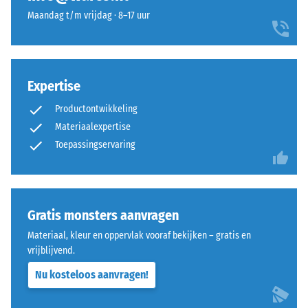
puntbelastingen.
uitgevoerd.
Maandag t/m vrijdag · 8–17 uur
Dergelijke
De
belastingen
ronde
kunnen
tandvorm
ontstaan
zorgt
door
Expertise
voor
bijvoorbeeld
een
Productontwikkeling
schoenen
bijzonder
Materiaalexpertise
met
stabiel
Toepassingservaring
hoge
verband
hakken,
en
meubelpoten,
voorkomt
plantenbakken
dat
Gratis monsters aanvragen
op
de
wielen
tanden
Materiaal, kleur en oppervlak vooraf bekijken – gratis en
of
over
vrijblijvend.
de
elkaar
Nu kosteloos aanvragen!
voeten
glijden.
van
Deze