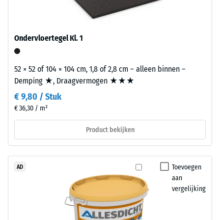
weerstand
zwarte
tegen
of
lokale
antracietkleurige
Ondervloertegel Kl. 1
belasting.
producten
Het
wordt
geeft
een
52 × 52 of 104 × 104 cm, 1,8 of 2,8 cm – alleen binnen –
aan
kleurloos
Demping ★, Draagvermogen ★★★
in
bindmiddel
€ 9,80 / Stuk
welke
gebruikt.
€ 36,30 / m²
mate
Gekleurde
het
varianten
Product bekijken
materiaal
krijgen
vervormt
hun
wanneer
kleur
Toevoegen
AD
een
door
aan
bepaalde
een
vergelijking
kracht
gepigmenteerd
wordt
bindmiddel.
uitgeoefend.