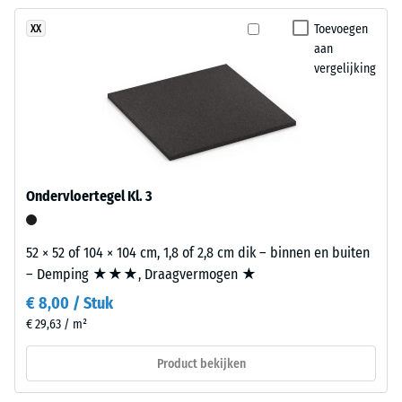
geen
en
dichtheid -
product
schaalwaarde
natuurlijk
Toevoegen
XX
geselecteerd
1 = tot 780
aan
kleuroppervlak
voor
kg/m³
vergelijking
dat
de
aan
Schok-, trillings- en
productvergelijking.
verzorgd
contactgeluiddemping
gras
– Schaalwaarde 2 =
doet
aangename demping
denken.
Antislipklasse DS
Ondervloertegel Kl. 3
(EN 14041) -
Schaalwaarde 4 =
Materiaal
Wrijvingscoëfficiënt
52 × 52 of 104 × 104 cm, 1,8 of 2,8 cm dik – binnen en buiten
–
ca. 0,53
– Demping ★★★, Draagvermogen ★
Bestanddelen
en
€ 8,00 / Stuk
Slijtvastheid –
opbouw
Bestendigheid
€ 29,63 / m²
tegen
abrasieve
Product bekijken
Dit
slijtage –
product
Schaalwaarde