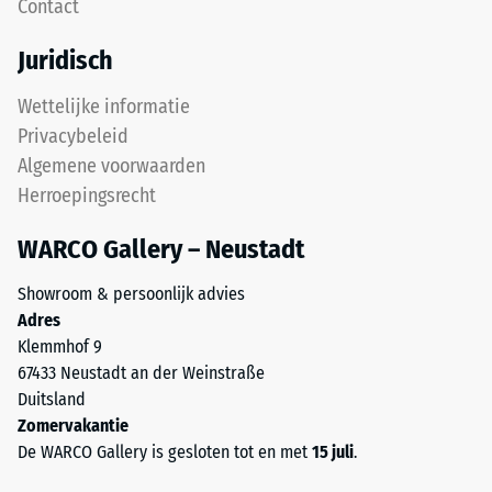
Contact
dat
diverse
de
apparaten.
Juridisch
tanden
De
over
druksterkte
Wettelijke informatie
elkaar
wordt
Privacybeleid
glijden.
bepaald
Algemene voorwaarden
Deze
met
Herroepingsrecht
plaat
de
is
testmethode
WARCO Gallery – Neustadt
ontworpen
volgens
als
BS
Showroom & persoonlijk advies
dekplaat
7188:1998.
Adres
in
Een
Klemmhof 9
een
testlichaam
67433 Neustadt an der Weinstraße
lagenysteem:
met
Duitsland
de
een
Zomervakantie
puzzelverzahning
oppervlak
De WARCO Gallery is gesloten tot en met
15 juli
.
houdt
van
de