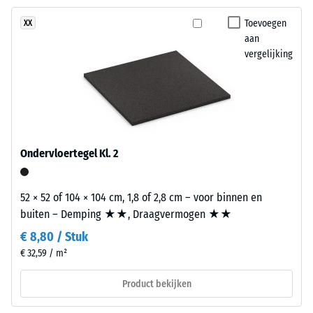
heeft
2 = "goed" (BS
Toevoegen
XX
een
7188)
aan
tweelaagse
vergelijking
Waterdoorlatendheid
opbouw.
(EN 12616) – Score 5 =
De
Infiltratie ca. 1000
slijtlaag
mm/u (1000 l/h/m²)
van
circa
Antislip (EN
16165) –
3,3
Ondervloertegel Kl. 2
Schaalwaarde
mm
4 =
bestaat
gemiddelde
uit
52 × 52 of 104 × 104 cm, 1,8 of 2,8 cm – voor binnen en
acceptatiehoek
nieuw
buiten – Demping ★★, Draagvermogen ★★
ca. 16°, groep
geproduceerd,
R10
€ 8,80 / Stuk
doorgekleurd
€ 32,59 / m²
Thermische isolatie –
en
Schaalwaarde 2 =
schadstofvrij
Product bekijken
Warmtegeleidingscoëfficiënt
EPDM-
ca. 0,12 W/(m·K)
granulaat