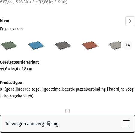
€ 87,44 / 5,03 Stuk / m²
(
2,86
kg
/ Stuk)
Kleur
Engels gazon
Engels
Atlantisch
Donkergrijs
Etna
Grijs
+ 4
gazon
graniet
gran
(active)
Meer
Geselecteerde variant
informatie
44,6 x 44,6 x 1,8 cm
over
de
Producttype
kleuren?
XT (gekalibreerde tegel | geoptimaliseerde puzzelverbinding | haarfijne voeg
| drainagekanalen)
Kleurenpalet
weergeven
Engels
Toevoegen aan vergelijking
(active)
gazon