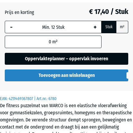
€ 17,40 / Stuk
Atlantisch
Prijs en korting
-
+
Stuk
m²
Donkergrijs
graniet
0
m²
Oppervlakteplanner – oppervlak invoeren
Etna
Toevoegen aan winkelwagen
Grijs
graniet
EAN:
4251469367807
| Art.nr.:
6780
De fitness puzzelmat van WARCO is een elastische vloerafwerking
voor gymnastiekzalen, groepsruimtes, homegyms en therapeutische
Lavendel
omgevingen. De verende structuur dempt sprongen, bewegingen en
contact met de ondergrond en draagt bij aan een gelijkmatig