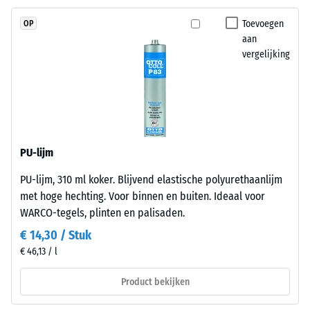
(ethyleen-
Vorstbestendig
Toevoegen
OP
propeen-
Druksterkte
aan
dien-
vergelijking
-
monomeer),
gebonden
Schaalwaarde
met
1
UV-
=
gestabiliseerd
polyurethaan.
ca.
PU-lijm
Dankzij
1
PU-lijm, 310 ml koker. Blijvend elastische polyurethaanlijm
de
mm
met hoge hechting. Voor binnen en buiten. Ideaal voor
open
WARCO-tegels, plinten en palisaden.
structuur
resterende
blijft
€ 14,30 / Stuk
deuk
het
€ 46,13 / l
na
oppervlak
waterdoorlatend
24
Product bekijken
en
uur