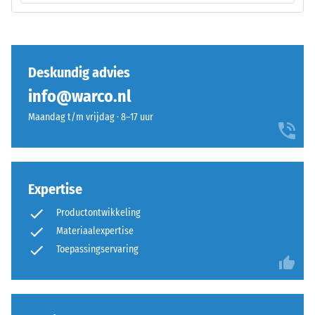
uitgeoefend.
en
Een
schokdemping.
geringe
indringingsdiepte
Deskundig advies
duidt
Installatie
op
–
info@warco.nl
een
Verwerking
Maandag t/m vrijdag · 8–17 uur
hoge
–
druksterkte,
Montage
terwijl
een
Expertise
grotere
indringingsdiepte
Productontwikkeling
wijst
Materiaalexpertise
op
De
Toepassingservaring
een
puzzelverzahning
lagere
is
weerstand
met
tegen