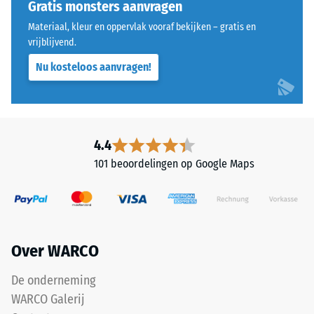
afgeronde,
Gratis monsters aanvragen
puntbelastingen.
golfvormige
Dergelijke
Materiaal, kleur en oppervlak vooraf bekijken – gratis en
tanden
vrijblijvend.
belastingen
aan
kunnen
Nu kosteloos aanvragen!
alle
ontstaan
vier
door
zijden
bijvoorbeeld
uitgevoerd.
schoenen
De
4.4
met
ronde
hoge
101 beoordelingen op Google Maps
tandvorm
hakken,
zorgt
meubelpoten,
voor
plantenbakken
een
op
bijzonder
wielen
Over WARCO
stabiel
of
verband
De onderneming
de
en
voeten
WARCO Galerij
voorkomt
van