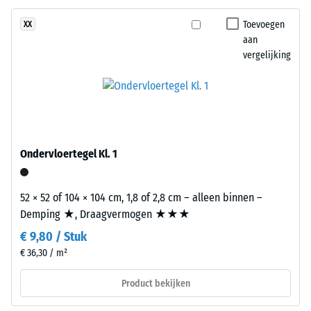
gripvast.
ontlasting
De
Toevoegen
XX
draaglaag
(BS
aan
bestaat
vergelijking
7188)
uit
gereinigd
zwart
rubbergranulaat
/ 5
uit
gerecyclede
Ondervloertegel Kl. 1
autobanden
(ELT)
52 × 52 of 104 × 104 cm, 1,8 of 2,8 cm – alleen binnen –
met
De
Demping ★, Draagvermogen ★★★
een
druksterkte
€ 9,80 / Stuk
grove
van
korrel,
€ 36,30 / m²
een
eveneens
materiaal
Product bekijken
gebonden
beschrijft
met
de