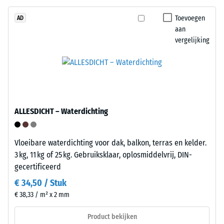
polyurethaan.
weerstand
ELT
Toevoegen
AD
tegen
aan
staat
lokale
vergelijking
voor
belasting.
"End
Het
of
geeft
Life
aan
Tyres".
in
De
welke
ALLESDICHT – Waterdichting
draaglaag
mate
heeft
het
een
Vloeibare waterdichting voor dak, balkon, terras en kelder.
materiaal
lage
3 kg, 11 kg of 25 kg. Gebruiksklaar, oplosmiddelvrij, DIN-
vervormt
persdichtheid
gecertificeerd
wanneer
en
een
€ 34,50 / Stuk
biedt
bepaalde
€ 38,33 / m² x 2 mm
daardoor
kracht
extra
wordt
Product bekijken
elasticiteit