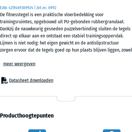
EAN:
4251469369924
| Art.nr.:
6992
De fitnesstegel is een praktische vloerbedekking voor
50
trainingsruimtes, opgebouwd uit PU-gebonden rubbergranulaat.
x
Dankzij de nauwkeurig gesneden puzzelverbinding sluiten de tegels
50
direct op elkaar aan en ontstaat een stabiel trainingsoppervlak.
x 2
- € 3,10
Lijmen is niet nodig: het eigen gewicht en de antislipstructuur
cm
zorgen ervoor dat de tegels goed op hun plaats blijven liggen, zowel
|
binnen als buiten.
0,25
meer weergeven
Eenvoudige plaatsing
m²
De puzzelverbinding maakt een snelle en overzichtelijke opbouw
mogelijk. Tegels kunnen in dambordpatroon of half verband worden
Datasheet downloaden
gelegd, afhankelijk van de gewenste uitstraling. De plaatsing
50
gebeurt direct op een dragende ondergrond zoals beton of een
x
bestaande vloer. Ook tijdelijke opstellingen zijn eenvoudig te
50
realiseren, omdat het oppervlak zonder gereedschap kan worden
x 4
+ € 4,60
aangepast of verwijderd.
Producthoogtepunten
cm
Bescherming van ondergrond en apparatuur
|
De elastische structuur vangt schokken en trillingen op die ontstaan
0,25