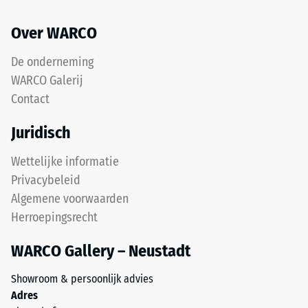
met
resterende
een
deuk
Over WARCO
polyurethaanbindmiddel.
na
ELT
De onderneming
staat
24
WARCO Galerij
voor
uur
Contact
"End
ontlasting
of
Juridisch
Life
(BS
Tyres"
7188)
Wettelijke informatie
en
Privacybeleid
verwijst
Algemene voorwaarden
naar
Herroepingsrecht
rubbergranulaat
/ 5
uit
WARCO Gallery – Neustadt
gerecyclede
autobanden.
Showroom & persoonlijk advies
De
Adres
bovenste
De