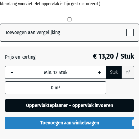
kleurlaag voorziet. Het oppervlak is fijn gestructureerd.)
mm
Antraciet
- € 0,60
De geselecteerde,
blauw omlijnde
Baksteenrood
afmeting wordt
Toevoegen aan vergelijking
gebruikt voor de
behoefteberekening
Grasgroen
+ € 0,60
(tenzij anders
€ 13,20 / Stuk
Prijs en korting
aangegeven in de
productgegevens).
-
+
Stuk
m²
50
0
m²
x
50
x 3
Oppervlakteplanner – oppervlak invoeren
cm
|
Toevoegen aan winkelwagen
0,25
m²