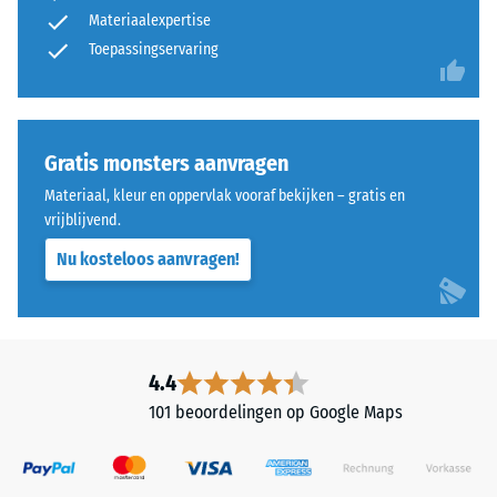
ca. 15°, groep
en
Materiaalexpertise
R10
opbouw
Toepassingservaring
Thermische isolatie –
Schaalwaarde 3 =
Warmtegeleidingscoëfficiënt
Dit
ca. 0,11 W/(m·K)
product
Gratis monsters aanvragen
heeft
Vorstbestendig
Materiaal, kleur en oppervlak vooraf bekijken – gratis en
een
Druksterkte
vrijblijvend.
tweelaagse
-
Nu kosteloos aanvragen!
opbouw
en
Schaalwaarde
bestaat
3
uit
=
gereinigd,
4.4
zwart
ca.
101 beoordelingen op Google Maps
ELT-
0,5
granulaat,
mm
gebonden