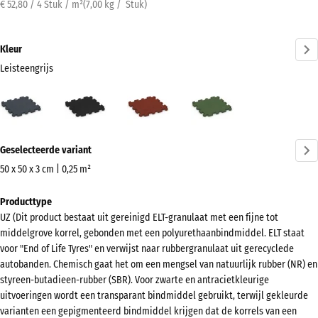
€ 52,80 / 4 Stuk / m²
(
7,00
kg
/ Stuk)
Kleur
Leisteengrijs
Leisteengrijs
Antraciet
Baksteenrood
Grasgroen
(active)
Meer
Geselecteerde variant
informatie
over
50 x 50 x 3 cm | 0,25 m²
de
Afmetingen
Producttype
kleuren?
voor
UZ (Dit product bestaat uit gereinigd ELT-granulaat met een fijne tot
verzending
Kleurenpalet
middelgrove korrel, gebonden met een polyurethaanbindmiddel. ELT staat
540
weergeven
voor "End of Life Tyres" en verwijst naar rubbergranulaat uit gerecyclede
x
autobanden. Chemisch gaat het om een mengsel van natuurlijk rubber (NR) en
(active)
Leisteengrijs
540
styreen-butadieen-rubber (SBR). Voor zwarte en antracietkleurige
x
uitvoeringen wordt een transparant bindmiddel gebruikt, terwijl gekleurde
varianten een gepigmenteerd bindmiddel krijgen dat de korrels van een
30