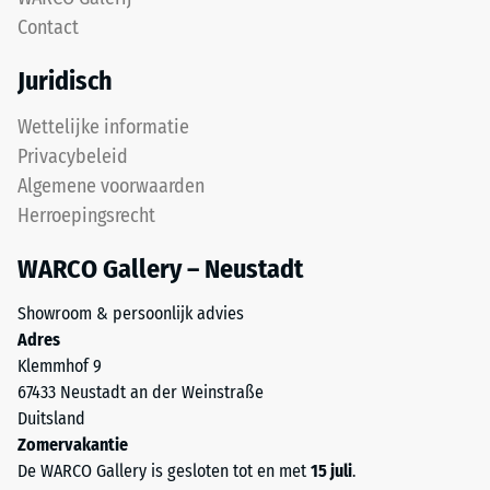
een
acceptatiehoek
Contact
polyurethaanbindmiddel.
ca. 16°, groep
ELT
R10
Juridisch
staat
Thermische isolatie –
voor
Wettelijke informatie
Schaalwaarde 3 =
“End-
Privacybeleid
Warmtegeleidingscoëfficiënt
of-
ca. 0,11 W/(m·K)
Algemene voorwaarden
Life
Herroepingsrecht
Tyres”
Vorstbestendig
en
Druksterkte
WARCO Gallery – Neustadt
duidt
-
rubber
Showroom & persoonlijk advies
Schaalwaarde
aan
Adres
dat
2
Klemmhof 9
wordt
67433 Neustadt an der Weinstraße
=
gewonnen
Duitsland
ca.
uit
Zomervakantie
gerecyclede
0,75
De WARCO Gallery is gesloten tot en met
15 juli
.
autobanden.