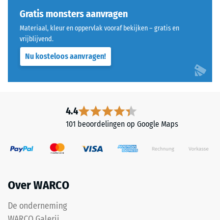
ca. 0,53
en
Gratis monsters aanvragen
opbouw
Slijtvastheid –
Materiaal, kleur en oppervlak vooraf bekijken – gratis en
Bestendigheid
vrijblijvend.
tegen
Het
abrasieve
Nu kosteloos aanvragen!
product
slijtage –
bestaat
Schaalwaarde
uit
4 =
gereinigd
"uitstekend"
ELT-
(BS 7188)
4.4
granulaat
101 beoordelingen op Google Maps
Waterdoorlatendheid
met
(EN 12616) – Score 3 =
een
Infiltratie ca. 300
korrelgrootte
mm/u (300 l/h/m²)
van
Antislip (EN
fijn
Over WARCO
16165) –
tot
Schaalwaarde
middelgrof
De onderneming
4 =
en
WARCO Galerij
gemiddelde