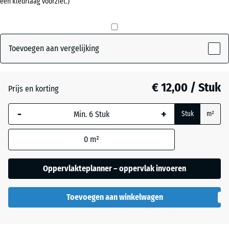
een kleurlaag voorziet.)
Baksteenrood
+ € 1,50
Grasgroen
+ € 2,90
Toevoegen aan vergelijking
Leisteengrijs
+ € 2,10
€ 12,00 / Stuk
Prijs en korting
-
+
Stuk
m²
0
m²
Oppervlakteplanner – oppervlak invoeren
Toevoegen aan winkelwagen