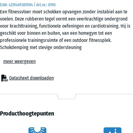
EAN:
4251469361904
| Art.nr.:
6190
Een fitnessvloer moet schokken opvangen zonder instabiel aan te
voelen. Deze rubberen tegel vormt een veerkrachtige ondergrond
voor krachttraining, functionele oefeningen en cardiotraining. Hij is
geschikt voor binnen en buiten, van een homegym tot een
professionele trainingsruimte of een outdoor fitnessplek.
Schokdemping met stevige ondersteuning
De vloer vangt de impact op wanneer gewichten worden neergezet
meer weergeven
en verzacht landingen na sprongen. Daardoor wordt de krachtpiek
over een langere tijd verdeeld en neemt de belasting op benen en
rug af. Tegelijk blijft de tegel stevig genoeg om bij zware squats,
Datasheet downloaden
deadlifts en andere samengestelde oefeningen een stabiel contact
met de ondergrond te behouden. Dat geeft meer controle dan een
zachte trainingsmat.
Stabiele basis voor kracht en cardio
Power racks, trainingsbanken en fitnessapparatuur staan stabiel op
Producthoogtepunten
de vloer, ook bij intensief gebruik. Trillingen van een loopband,
roeitrainer of hometrainer worden merkbaar gedempt, waardoor
Kenmerken
toestellen rustiger aanvoelen. De elastische ondergrond helpt