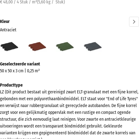
€ 48,00 / 4 Stuk / m²
(
5,60
kg
/ Stuk)
Kleur
Antraciet
Antraciet
Baksteenrood
Grasgroen
Leisteengrijs
(active)
Meer
Geselecteerde variant
informatie
50 x 50 x 3 cm | 0,25 m²
over
de
Producttype
kleuren?
LZ (Dit product bestaat uit gereinigd zwart ELT-granulaat met een fijne korrel,
gebonden met een polyurethaanbindmiddel. ELT staat voor "End of Life Tyres"
Kleurenpalet
en verwijst naar rubbergranulaat uit gerecyclede autobanden. De fijne korrel
weergeven
zorgt voor een gelijkmatig oppervlak met een rustige en compact ogende
structuur, die zich eenvoudig laat reinigen. Voor zwarte en antracietkleurige
(active)
Antraciet
uitvoeringen wordt een transparant bindmiddel gebruikt. Gekleurde
varianten krijgen een gepigmenteerd bindmiddel dat de zwarte korrels van