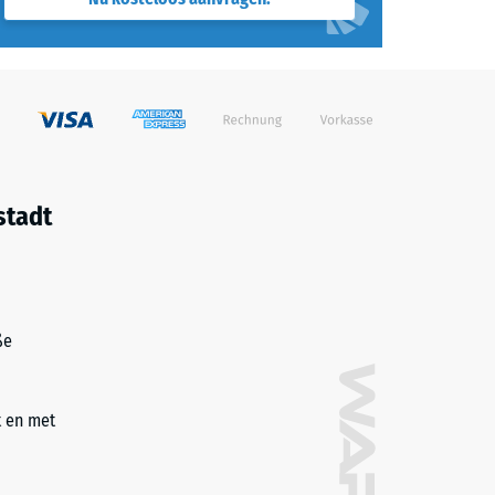
nnen
 en
ing
g
 hun
stadt
 het
aar en
ße
g en
t en met