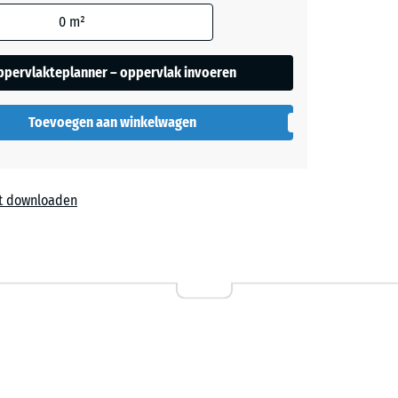
rekening
0
m²
oen
+ € 0,40
ers
 in de
ppervlakteplanner – oppervlak invoeren
evens).
Toevoegen aan winkelwagen
t downloaden
,70