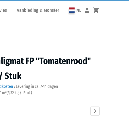
vies
Aanbieding & Monster
NL
ligmat FP "Tomatenrood"
 / Stuk
ndkosten
/
Levering in ca.
7-14 dagen
 / m²
(
5,32
kg
/ Stuk)
tenrood
Antraciet
Grafietgrijs
Lindegroen