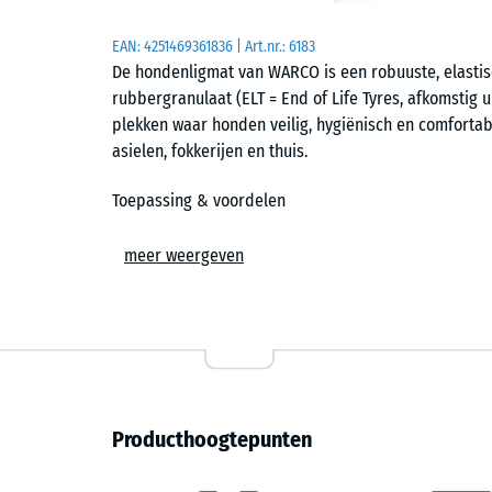
EAN:
4251469361836
| Art.nr.:
6183
De hondenligmat van WARCO is een robuuste, elasti
rubbergranulaat (ELT = End of Life Tyres, afkomstig 
plekken waar honden veilig, hygiënisch en comfortab
asielen, fokkerijen en thuis.
Toepassing & voordelen
Ideaal om kennels en vergelijkbare ruimtes mee te 
meer weergeven
licht mee en biedt een thermisch isolerende ondergron
comfortabele lig- en verblijfszone; hondenhokken of
mat, hoe beter de bescherming tegen bodemkou en -
Materiaal & eigenschappen
De plaat is volledig waterdoorlatend: regen- en spo
Producthoogtepunten
Desinfectiemiddelen kunnen zonder bezwaar worden
blijft. De mat blijft duurzaam elastisch en temperatu