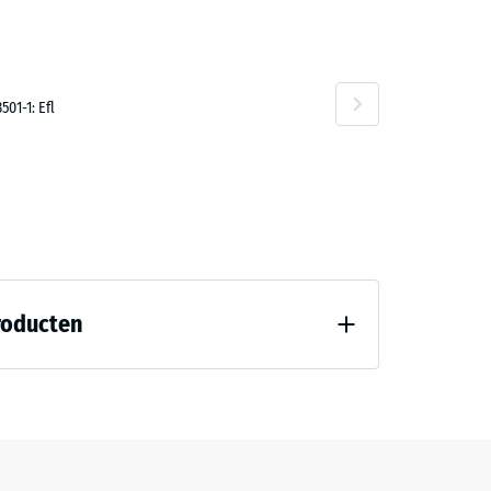
01-1: Efl
roducten
7188)