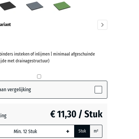
ve)
ariant
rbinders insteken of inlijmen | minimaal afgeschuinde
et
ijde met drainagestructuur)
(active)
nrood
an vergelijking
t
€ 11,30 / Stuk
teerde,
ting
jnde
rijs
+ € 0,40
+
ordt
Stuk
m²
or de