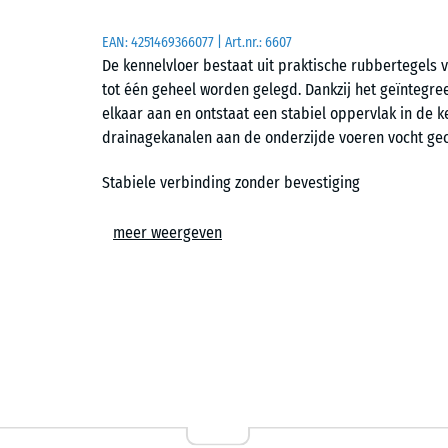
EAN:
4251469366077
| Art.nr.:
6607
De kennelvloer bestaat uit praktische rubbertegel
tot één geheel worden gelegd. Dankzij het geïntegre
elkaar aan en ontstaat een stabiel oppervlak in de 
drainagekanalen aan de onderzijde voeren vocht gec
Stabiele verbinding zonder bevestiging
Het kliksysteem zorgt ervoor dat de tegels stevig me
meer weergeven
lijm of schroeven is niet nodig. Ook zonder randopslui
onderlinge verbinding voorkomt dat honden afzonderli
gebruik.
Flexibel te plaatsen op verschillende ondergronden
De kennelvloer kan worden gelegd op een vaste onder
plaatsing op een ongebonden draaglaag met splitbed 
voor een fundering met kunststof rasterplaten, omda