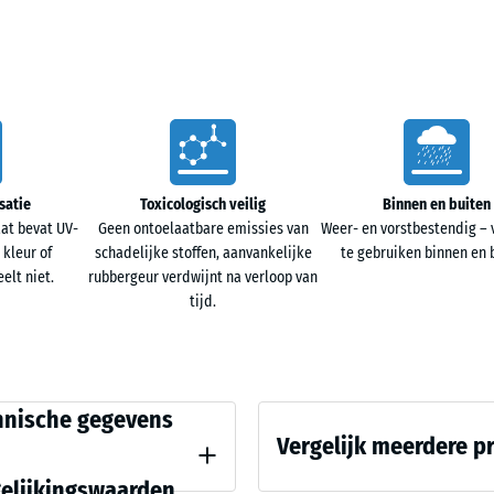
+ € 
cm
|
0,25
m²
ine snel door het oppervlak zakken. Vocht wordt
gekanalen. Hierdoor blijft de kennel vrij van
mstandigheden.
satie
Toxicologisch veilig
Binnen en buiten
at bevat UV-
Geen ontoelaatbare emissies van
Weer- en vorstbestendig – 
 kleur of
schadelijke stoffen, aanvankelijke
te gebruiken binnen en 
ptrekkend vocht uit de ondergrond. Daardoor
elt niet.
rubbergeur verdwijnt na verloop van
een of beton. De licht stroef afgewerkte bovenzijde
tijd.
d, ook bij lagere temperaturen.
ijkingswaarden
hnische gegevens
en vraagt weinig onderhoud. Los vuil kan worden
Vergelijk meerdere p
dig met water wordt afgespoeld. Regelmatig
lak schoon en hygiënisch te houden.
gelijkingswaarden