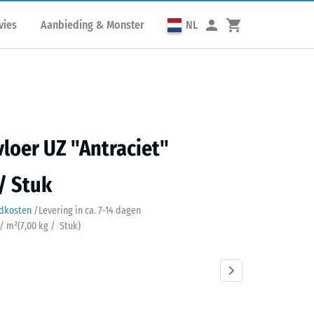
vies
Aanbieding & Monster
NL
loer UZ "Antraciet"
 / Stuk
ndkosten
/
Levering in ca.
7-14 dagen
 / m²
(
7,00
kg
/ Stuk)
ciet
Baksteenrood
Grasgroen
Leisteengrijs