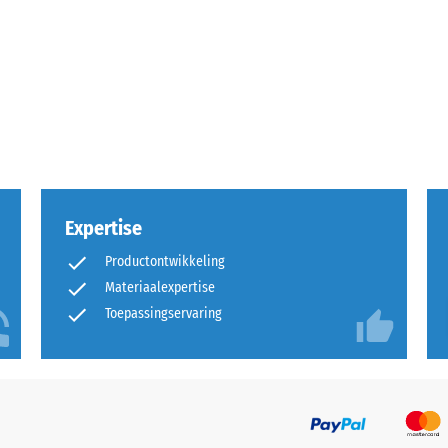
rende
Expertise
Productontwikkeling
Materiaalexpertise
sting
Toepassingservaring