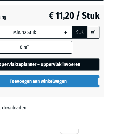
rekening
grijs
+ € 0,50
ers
€ 11,20 / Stuk
ting
 in de
evens).
+
Stuk
m²
0
m²
ppervlakteplanner – oppervlak invoeren
Toevoegen aan winkelwagen
t downloaden