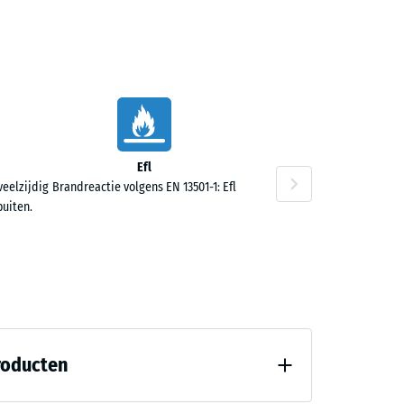
3,50
Efl
veelzijdig
Brandreactie volgens EN 13501-1: Efl
buiten.
roducten