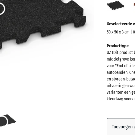
(acti
Meer
Geselecteerde v
informatie
over
50 x 50 x 3 cm | 
de
Afmetingen
Producttype
kleuren?
voor
UZ (Dit product 
verzending
Kleurenpal
middelgrove kor
540
weergeven
voor "End of Lif
x
autobanden. Che
Antracie
540
en styreen-buta
x
uitvoeringen wo
varianten een g
30
kleurlaag voorzi
mm
Bakstee
De geselec
blauw omli
Grasgro
afmeting w
Toevoegen a
gebruikt vo