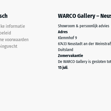
isch
WARCO Gallery – Neu
jke informatie
Showroom & persoonlijk advies
Adres
beleid
kte
Klemmhof 9
ne voorwaarden
67433 Neustadt an der Weinstra
ingsrecht
Duitsland
l
Zomervakantie
t
De WARCO Gallery is gesloten to
15 juli
.
nd
g.