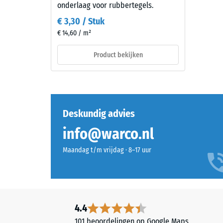
en
=
onderlaag voor rubbertegels.
industriële
ca.
€ 3,30 / Stuk
omgevingen.
€ 14,60 / m²
0,75
mm
Materiaal
Product bekijken
reste
–
Bestanddelen
deuk
en
na
opbouw
Deskundig advies
24
uur
info@warco.nl
Dit
ontla
Maandag t/m vrijdag · 8–17 uur
product
(BS
heeft
7188)
een
tweelaagse
opbouw
4.4
en
101 beoordelingen op Google Maps