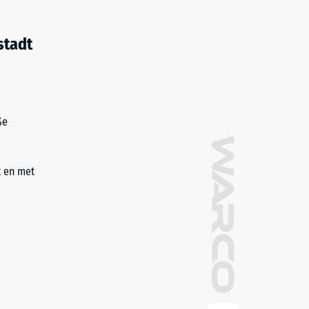
stadt
ße
t en met