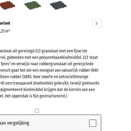
ve)
ariant
0,25 m²
bestaat uit gereinigd ELT-granulaat met een fijne tot
et
rel, gebonden met een polyurethaanbindmiddel. ELT staat
e Tyres" en verwijst naar rubbergranulaat uit gerecyclede
misch gaat het om een mengsel van natuurlijk rubber (NR)
(active)
t
dieen-rubber (SBR). Voor zwarte en antracietkleurige
rdt een transparant bindmiddel gebruikt, terwijl gekleurde
epigmenteerd bindmiddel krijgen dat de korrels van een
et. Het oppervlak is fijn gestructureerd.)
nrood
+ € 0,50
teerde,
jnde
en
+ € 1,00
ordt
an vergelijking
or de