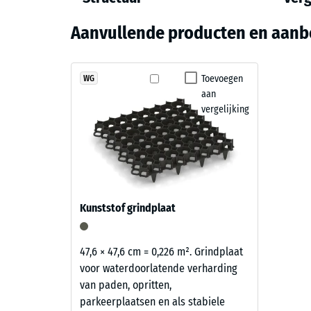
Kleur
Drukste
en
Antraciet
Aanvullende producten en aanb
Structuur
Schijnb
Schok-,
Antraciet
heeft
Toevoegen
WG
Antislip
aan
een
Slijtva
vergelijking
diepe,
warme
Waterdo
zwarttoon
Antisli
die
rustig
Thermis
oogt
Vorstbe
Kunststof grindplaat
en
Druks
goed
aansluit
-
47,6 × 47,6 cm = 0,226 m². Grindplaat
bij
voor waterdoorlatende verharding
Schaa
moderne
van paden, opritten,
2
buitenruimten
parkeerplaatsen en als stabiele