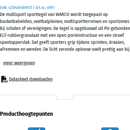
EAN:
4251469369917
| Art.nr.:
6991
De multisport sporttegel van WARCO wordt toegepast op
50
basketbalvelden, voetbalpleinen, multisportterreinen en sportzones
x
bij scholen of verenigingen. De tegel is opgebouwd uit PU-gebonden
50
ELT-rubbergranulaat met een open poriënstructuur en een stroef
x 4
+ € 4,60
speeloppervlak. Dat geeft sporters grip tijdens sprinten, draaien,
cm
afremmen en wenden. De licht verende opbouw voelt prettig aan bij
|
intensief bewegen en ondersteunt een gelijkmatig speelritme op
0,25
meer weergeven
het veld.
m²
Puzzelverbinding rondom
Elke tegel is rondom uitgevoerd met een geïntegreerde
Datasheet downloaden
puzzelverbinding. De elementen worden zonder lijm of schroeven
met elkaar gekoppeld tot één samenhangend speelvlak. Tegels
kunnen afzonderlijk worden uitgenomen en vervangen wanneer een
deel van het oppervlak beschadigd raakt. Het systeem ondersteunt
plaatsing in halfsteensverband of schaakbordpatroon en maakt een
Producthoogtepunten
strakke vlakverdeling mogelijk.
Grip tijdens sport en spel