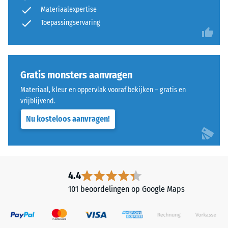
ca. 15°, groep
Materiaalexpertise
R10
Materiaal
Toepassingservaring
–
Thermische isolatie –
Bestanddelen
Schaalwaarde 3 =
en
Warmtegeleidingscoëfficiënt
opbouw
ca. 0,11 W/(m·K)
Gratis monsters aanvragen
Vorstbestendig
Materiaal, kleur en oppervlak vooraf bekijken – gratis en
Druksterkte
vrijblijvend.
Dit
-
Nu kosteloos aanvragen!
product
heeft
Schaalwaarde
een
3
tweelaagse
=
opbouw
4.4
en
ca.
101 beoordelingen op Google Maps
bestaat
0,5
uit
mm
gereinigd,