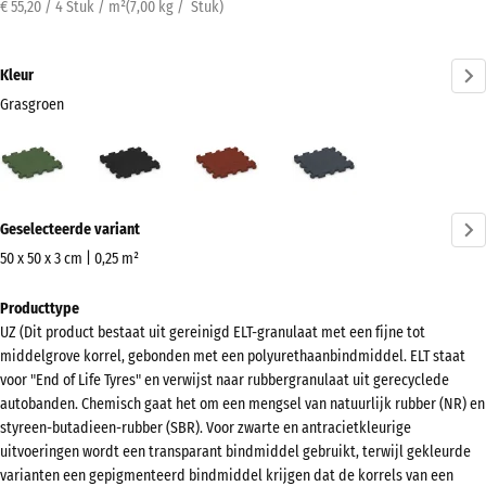
€ 55,20 / 4 Stuk / m²
(
7,00
kg
/ Stuk)
Kleur
Grasgroen
Grasgroen
Antraciet
Baksteenrood
Leisteengrijs
(active)
Meer
Geselecteerde variant
informatie
over
50 x 50 x 3 cm | 0,25 m²
de
Afmetingen
Producttype
kleuren?
voor
UZ (Dit product bestaat uit gereinigd ELT-granulaat met een fijne tot
verzending
Kleurenpalet
middelgrove korrel, gebonden met een polyurethaanbindmiddel. ELT staat
540
weergeven
voor "End of Life Tyres" en verwijst naar rubbergranulaat uit gerecyclede
x
autobanden. Chemisch gaat het om een mengsel van natuurlijk rubber (NR) en
(active)
Grasgroen
540
styreen-butadieen-rubber (SBR). Voor zwarte en antracietkleurige
x
uitvoeringen wordt een transparant bindmiddel gebruikt, terwijl gekleurde
varianten een gepigmenteerd bindmiddel krijgen dat de korrels van een
30