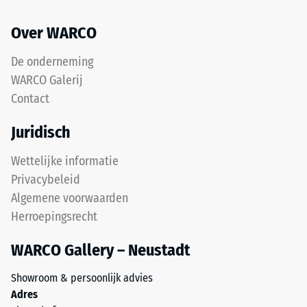
zwart
resterende
ELT-
deuk
Over WARCO
granulaat,
na
gebonden
De onderneming
met
24
WARCO Galerij
een
uur
Contact
polyurethaanbindmiddel.
ontlasting
ELT
Juridisch
staat
(BS
voor
7188)
Wettelijke informatie
"End
Privacybeleid
of
Algemene voorwaarden
Life
Herroepingsrecht
Tyres"
/ 5
en
WARCO Gallery – Neustadt
verwijst
naar
Showroom & persoonlijk advies
rubbergranulaat
Adres
uit
De