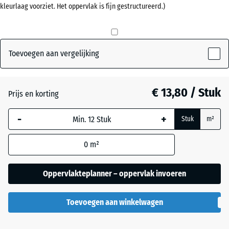
kleurlaag voorziet. Het oppervlak is fijn gestructureerd.)
mm
Antraciet
- € 1,20
De geselecteerde,
blauw omlijnde
Baksteenrood
- € 0,60
afmeting wordt
Toevoegen aan vergelijking
gebruikt voor de
behoefteberekening
Leisteengrijs
- € 0,60
(tenzij anders
€ 13,80 / Stuk
Prijs en korting
aangegeven in de
productgegevens).
-
+
Stuk
m²
50
0
m²
x
50
x 3
Oppervlakteplanner – oppervlak invoeren
cm
|
Toevoegen aan winkelwagen
0,25
m²