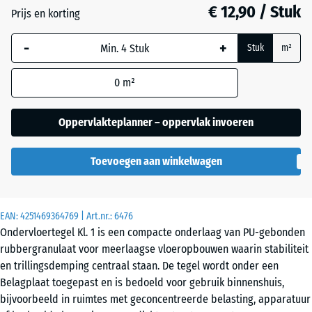
mm
€ 12,90 / Stuk
Prijs en korting
De geselecteerde,
-
+
blauw omlijnde
Stuk
m²
afmeting wordt
gebruikt voor de
0
m²
behoefteberekening
(tenzij anders
Oppervlakteplanner – oppervlak invoeren
aangegeven in de
productgegevens).
Toevoegen aan winkelwagen
52
x
52
EAN:
4251469364769
| Art.nr.:
6476
x
Ondervloertegel Kl. 1 is een compacte onderlaag van PU-gebonden
2,8
rubbergranulaat voor meerlaagse vloeropbouwen waarin stabiliteit
cm
en trillingsdemping centraal staan. De tegel wordt onder een
Belagplaat toegepast en is bedoeld voor gebruik binnenshuis,
bijvoorbeeld in ruimtes met geconcentreerde belasting, apparatuur