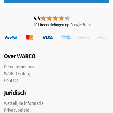
bestaat
Schaalwaarde
uit
4
gereinigd
4.4
zwart
=
101 beoordelingen op Google Maps
rubbergranulaat
ca.
uit
0,25
gerecyclede
autobanden
mm
(ELT)
Over WARCO
resterende
met
deuk
een
De onderneming
middelgrove
na
WARCO Galerij
korrel,
24
Contact
gebonden
uur
met
Juridisch
een
ontlasting
polyurethaanbindmiddel.
Wettelijke informatie
(BS
ELT
Privacybeleid
7188)