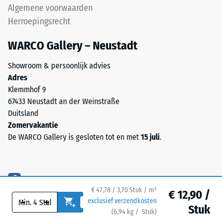
staat
Algemene voorwaarden
voor
Herroepingsrecht
"End
of
WARCO Gallery – Neustadt
Life
/ 5
Tyres"
Showroom & persoonlijk advies
en
Adres
verwijst
Klemmhof 9
naar
67433 Neustadt an der Weinstraße
De
granulaat
Duitsland
druksterkte
uit
Zomervakantie
van
gerecyclede
De WARCO Gallery is gesloten tot en met
15 juli
.
een
autobanden.
materiaal
Voor
beschrijft
zwarte
de
en
weerstand
€ 47,78 / 3,70 Stuk / m²
antracietkleurige
€ 12,90 /
tegen
-
+
exclusief verzendkosten
uitvoeringen
Stuk
lokale
(
6,94
kg
/ Stuk)
Veilige vloeren.
wordt