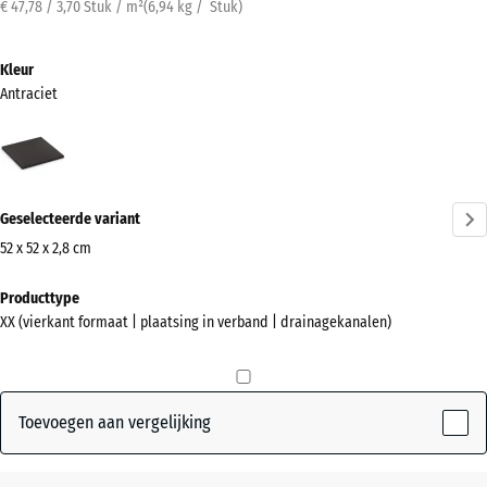
€ 47,78 / 3,70 Stuk / m²
(
6,94
kg
/ Stuk)
Kleur
Antraciet
Antraciet
(active)
Geselecteerde variant
52 x 52 x 2,8 cm
Afmetingen
Producttype
voor
XX (vierkant formaat | plaatsing in verband | drainagekanalen)
verzending
520
x
520
Toevoegen aan vergelijking
x
28