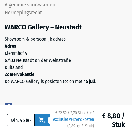
(BS
Algemene voorwaarden
Tyres"
7188)
Herroepingsrecht
en
verwijst
WARCO Gallery – Neustadt
naar
rubbergranulaat
Showroom & persoonlijk advies
/ 5
uit
Adres
gerecyclede
Klemmhof 9
autobanden.
67433 Neustadt an der Weinstraße
De
Duitsland
grove
De
Zomervakantie
korrel
druksterkte
De WARCO Gallery is gesloten tot en met
15 juli
.
geeft
van
het
een
oppervlak
materiaal
een
beschrijft
open
€ 32,59 / 3,70 Stuk / m²
€ 8,80 /
de
-
+
exclusief verzendkosten
structuur
weerstand
Stuk
(
3,89
kg
/ Stuk)
Veilige vloeren.
met
tegen