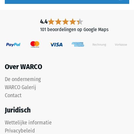
Druksterkte
uit
-
gereinigd
zwart
Schaalwaarde
4.4
ELT-
2
101 beoordelingen op Google Maps
granulaat
=
met
een
ca.
grove
0,75
korrel,
Over WARCO
mm
gebonden
met
resterende
De onderneming
een
deuk
WARCO Galerij
polyurethaanbindmiddel.
Contact
na
ELT
staat
24
Juridisch
voor
uur
"End
Wettelijke informatie
ontlasting
of
Privacybeleid
Life