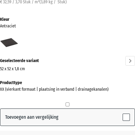
€ 32,59 / 3,70 Stuk / m²
(
3,89
kg
/ Stuk)
Kleur
Antraciet
Antraciet
(active)
Geselecteerde variant
52 x 52 x 1,8 cm
Afmetingen
Producttype
voor
XX (vierkant formaat | plaatsing in verband | drainagekanalen)
verzending
520
x
520
Toevoegen aan vergelijking
x
18