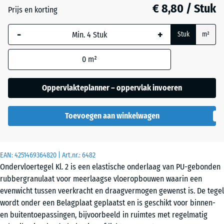
mm
€ 8,80 / Stuk
Prijs en korting
De geselecteerde,
-
+
blauw omlijnde
Stuk
m²
afmeting wordt
gebruikt voor de
0
m²
behoefteberekening
(tenzij anders
Oppervlakteplanner – oppervlak invoeren
aangegeven in de
productgegevens).
Toevoegen aan winkelwagen
52
x
52
EAN:
4251469364820
| Art.nr.:
6482
x
Ondervloertegel Kl. 2 is een elastische onderlaag van PU-gebonden
1,8
rubbergranulaat voor meerlaagse vloeropbouwen waarin een
cm
evenwicht tussen veerkracht en draagvermogen gewenst is. De tegel
wordt onder een Belagplaat geplaatst en is geschikt voor binnen-
en buitentoepassingen, bijvoorbeeld in ruimtes met regelmatig