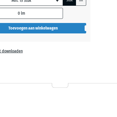
+
Stuk
lm
0
lm
en
Toevoegen aan winkelwagen
t downloaden