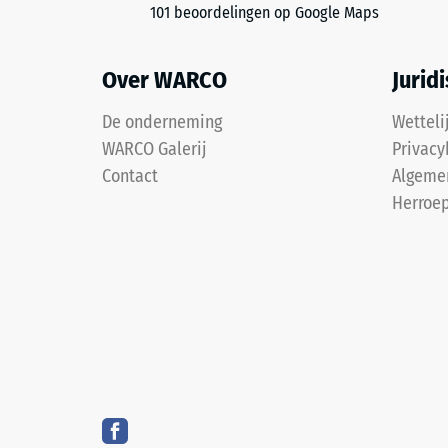
101 beoordelingen op Google Maps
koel
24
grijs.
uur
De
Over WARCO
Jurid
ontla
gekleurde
coating
(BS
De onderneming
Wetteli
kan
7188)
WARCO Galerij
Privacy
slijten;
Contact
Algeme
bij
Herroep
deze
donkere
4 / 5
tint
blijft
het
effect
echter
De
beperkt.
drukster
van
een
Materiaal