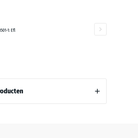
01-1: Efl
roducten
7188)