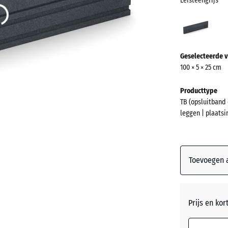
Leisteengrijs
Leist
(acti
Meer
Geselecteerde v
informatie
100 × 5 × 25 cm
over
de
Producttype
kleuren?
TB (opsluitband 
leggen | plaats
Kleurenpal
weergeven
Leisteen
Toevoegen a
Antracie
Prijs en kor
Bakstee