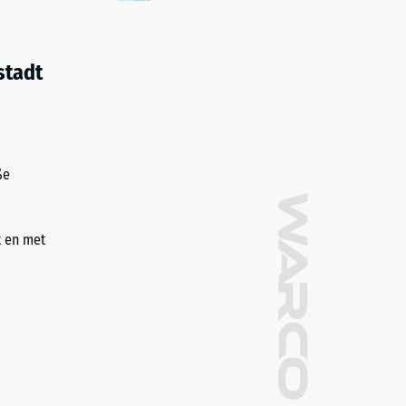
stadt
ße
t en met