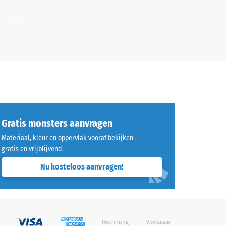
d" (BS 7188)
ooral
voegen
uvels
Gratis monsters aanvragen
achtige
uttig
Materiaal, kleur en oppervlak vooraf bekijken –
randen
gratis en vrijblijvend.
Nu kosteloos aanvragen!
er het
goed
pen