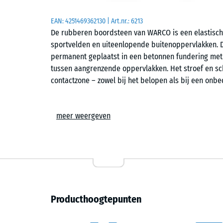
EAN:
4251469362130
| Art.nr.:
6213
De rubberen boordsteen van WARCO is een elastisch
sportvelden en uiteenlopende buitenoppervlakken. De
permanent geplaatst in een betonnen fundering met 
tussen aangrenzende oppervlakken. Het stroef en s
contactzone – zowel bij het belopen als bij een onbe
Afmetingen en opbouw
meer weergeven
Elke boordsteen heeft een lengte van 100 cm, een ho
boordsteen bestaat uit PU-gebonden ELT-rubbergranul
gerecycleerde autobanden). Het openporige oppervlak 
omstandigheden. De zijkanten zijn voorzien van een p
voor een stevige verankering in het beton.
Plaatsing en uitlijning
Producthoogtepunten
Op een vorstvrije onderlaag van grind of gebroken 