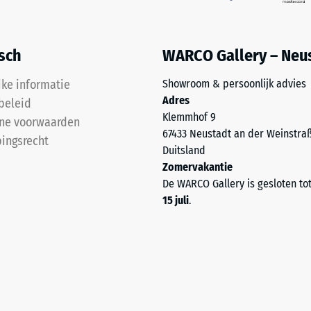
isch
WARCO Gallery – Neu
sting
jke informatie
Showroom & persoonlijk advies
Adres
beleid
Klemmhof 9
ne voorwaarden
67433 Neustadt an der Weinstra
ingsrecht
Duitsland
Zomervakantie
De WARCO Gallery is gesloten to
15 juli
.
kte