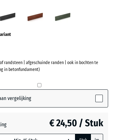
eengrijs
Antraciet
Baksteenrood
Grasgroen
ve)
ariant
of randsteen | afgeschuinde randen | ook in bochten te
ing in betonfundament)
et
(active)
grijs
an vergelijking
t
- € 0,50
€ 24,50 / Stuk
ting
nrood