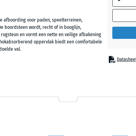
-
e afboording voor paden, speelterreinen,
Grasgro
 boordsteen wordt, recht of in booglijn,
rugsteun en vormt een nette en veilige afbakening
chokabsorberend oppervlak biedt een comfortabele
doelde val.
Datashee
ogte van 25 cm en een dikte van 5 cm. De
aat (ELT = End-of-Life Tyres, afkomstig uit
is licht veerkrachtig en slipvast, ook bij natte
rofiel met uitsteeksels en inkepingen dat zorgt
steen wordt de betonnen fundering in de gewenste