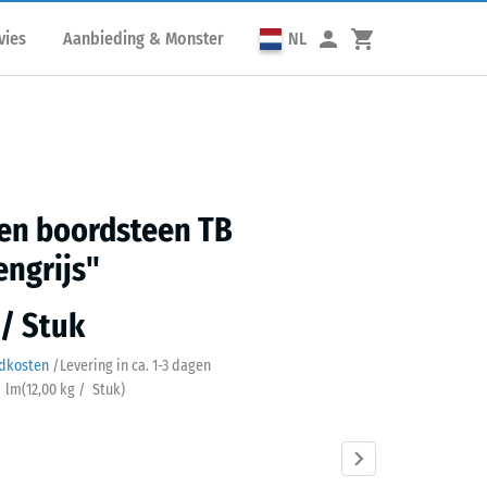
vies
Aanbieding & Monster
NL
en boordsteen TB
engrijs"
 / Stuk
ndkosten
/
Levering in ca.
1-3 dagen
/ lm
(
12,00
kg
/ Stuk)