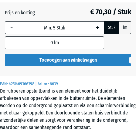
Baksteenrood
+ € 4,50
€ 70,30 / Stuk
Prijs en korting
-
+
Grasgroen
+ € 25,10
Stuk
lm
0
lm
Leisteengrijs
+ € 69,00
Toevoegen aan winkelwagen
EAN:
4251469366398
| Art.nr.:
6639
De rubberen opsluitband is een element voor het duidelijk
afbakenen van oppervlakken in de buitenruimte. De elementen
worden op de ondergrond geplaatst en via een scharnierverbinding
met elkaar gekoppeld. Een doorlopende stalen buis verbindt de
afzonderlijke delen en zorgt voor verankering in de ondergrond,
waardoor een samenhangende rand ontstaat.
Scharnierverbinding voor flexibele vormgeving