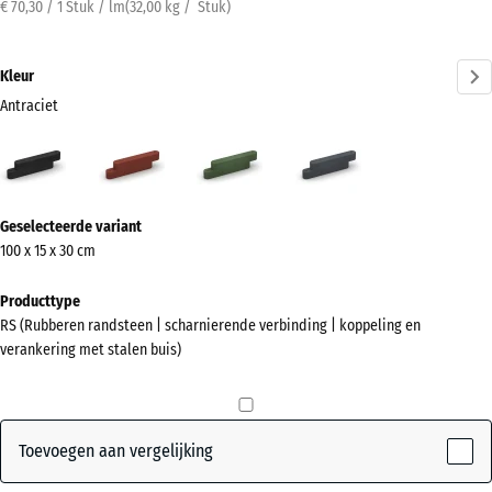
€ 70,30 / 1 Stuk / lm
(
32,00
kg
/ Stuk)
Kleur
Antraciet
Antraciet
Baksteenrood
Grasgroen
Leisteengrijs
(active)
Meer
Geselecteerde variant
informatie
100 x 15 x 30 cm
over
de
Producttype
kleuren?
RS (Rubberen randsteen | scharnierende verbinding | koppeling en
verankering met stalen buis)
Kleurenpalet
weergeven
(active)
Antraciet
Toevoegen aan vergelijking