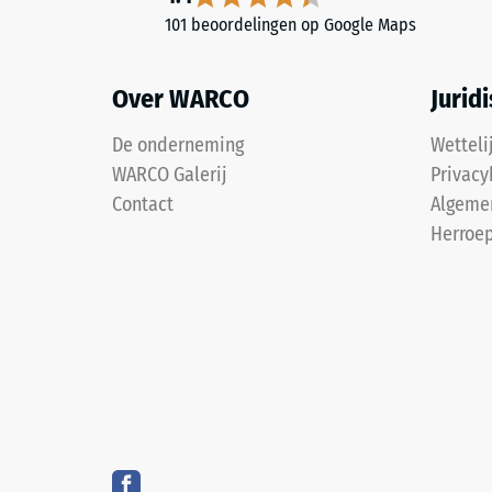
afslijten,
101 beoordelingen op Google Maps
waardoor
2 / 5
de
kleur
Over WARCO
Jurid
donkerder
De onderneming
Wetteli
wordt.
De
WARCO Galerij
Privacy
drukster
Contact
Algeme
Materiaal
van
Herroep
–
een
Bestanddelen
materiaa
en
beschrijf
opbouw
de
weersta
tegen
lokale
Dit
belastin
product
Het
heeft
geeft
een