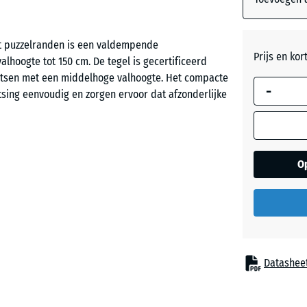
et puzzelranden is een valdempende
Leisteen
Prijs en kor
alhoogte tot 150 cm. De tegel is gecertificeerd
aatsen met een middelhoge valhoogte. Het compacte
-
sing eenvoudig en zorgen ervoor dat afzonderlijke
O
p plaatsen waar kinderen beschermd moeten worden
jn speeltoestellen met een middelhoge
lanceerelementen, kleinere klimtoestellen of
n, scholen en openbare of particuliere
Datashee
bergranulaat. ELT staat voor “End of Life Tyres” en