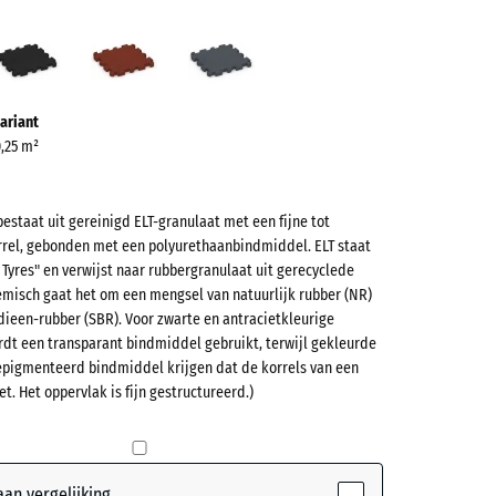
groen
Antraciet
Baksteenrood
Leisteengrijs
ve)
ariant
0,25 m²
bestaat uit gereinigd ELT-granulaat met een fijne tot
rel, gebonden met een polyurethaanbindmiddel. ELT staat
et
e Tyres" en verwijst naar rubbergranulaat uit gerecyclede
misch gaat het om een mengsel van natuurlijk rubber (NR)
dieen-rubber (SBR). Voor zwarte en antracietkleurige
(active)
en
rdt een transparant bindmiddel gebruikt, terwijl gekleurde
epigmenteerd bindmiddel krijgen dat de korrels van een
et. Het oppervlak is fijn gestructureerd.)
t
- € 1,00
nrood
- € 0,50
an vergelijking