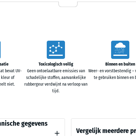
uigbanden. Voor zwarte tegels wordt een kleurloos
een gepigmenteerd bindmiddel wordt toegepast zodat
n. De homogene tegel met middelgrote
itstekende schokdempende eigenschappen.
naalstructuur. Op gebonden ondergronden wordt
afgevoerd. Op goed opgebouwde ongebonden
satie
Toxicologisch veilig
Binnen en buiten
treren. Het oppervlak blijft daardoor
at bevat UV-
Geen ontoelaatbare emissies van
Weer- en vorstbestendig – 
 kleur of
schadelijke stoffen, aanvankelijke
te gebruiken binnen en 
elt niet.
rubbergeur verdwijnt na verloop van
tijd.
anden vormsluitend met elkaar verbonden. Zo
 valdempende speelplaatsvloer, ook zonder
r met kruisvoegen als in halfsteensverband worden
ijkingswaarden
hnische gegevens
Vergelijk meerdere p