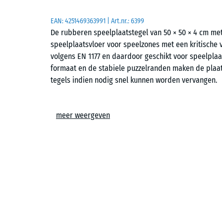
EAN:
4251469363991
| Art.nr.:
6399
De rubberen speelplaatstegel van 50 × 50 × 4 cm m
speelplaatsvloer voor speelzones met een kritische v
volgens EN 1177 en daardoor geschikt voor speelpl
formaat en de stabiele puzzelranden maken de plaat
tegels indien nodig snel kunnen worden vervangen.
Toepassingsgebieden
meer weergeven
De 4 cm dikke speelplaatstegel wordt toegepast o
bij valhoogtes tot 150 cm. Typische toepassingen zi
opbouwhoogte, zoals klassieke glijbanen, wippen, ba
gecombineerde speeltoestellen in kinderdagverblijve
speelplaatsen.
Opbouw en materiaal
De speelplaatstegel bestaat uit PU-gebonden ELT-rub