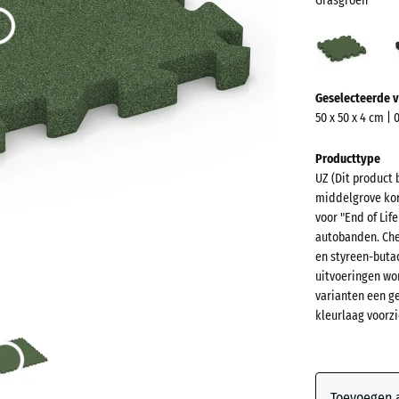
Grasgroen
Gras
(acti
Meer
Geselecteerde v
informatie
50 x 50 x 4 cm | 
over
de
Producttype
kleuren?
UZ (Dit product 
middelgrove kor
Kleurenpal
voor "End of Lif
weergeven
autobanden. Che
en styreen-buta
Grasgro
uitvoeringen wo
varianten een g
kleurlaag voorzi
Antracie
Bakstee
Toevoegen a