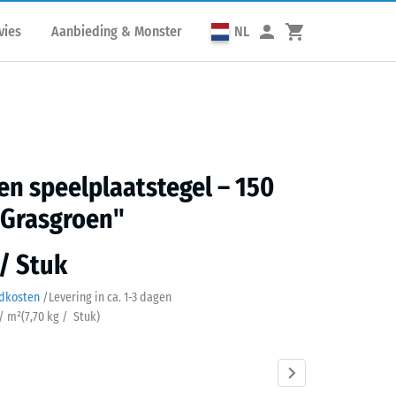
vies
Aanbieding & Monster
NL
n speelplaatstegel – 150
"Grasgroen"
 / Stuk
ndkosten
/
Levering in ca.
1-3 dagen
 / m²
(
7,70
kg
/ Stuk)