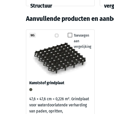
Onderhoud en gebruik
Materiaal
Structuur
ver
Kleur
Drukste
en
De rubber speelplaatstegels zijn slipvast, waterdoo
Grasgroen
Aanvullende producten en aanb
geveegd of met een hogedrukreiniger worden schoon
Structuur
Schijnb
eenvoudig worden vervangen. Daardoor blijft de spe
Schok-,
Producten
economisch in gebruik.
in
Toevoegen
WG
Antislip
aan
grasgroen
Slijtva
vergelijking
worden
gemaakt
Waterdo
van
Antisli
zwart
ELT-
Thermis
granulaat
Vorstbe
Kunststof grindplaat
met
Druks
een
grasgroen
-
47,6 × 47,6 cm = 0,226 m². Grindplaat
gepigmenteerd
voor waterdoorlatende verharding
Schaa
bindmiddel.
van paden, opritten,