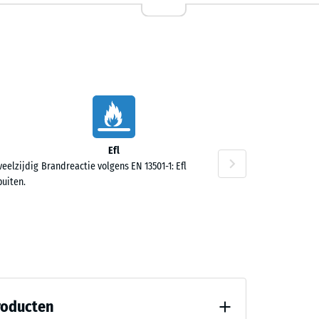
Efl
veelzijdig
Brandreactie volgens EN 13501-1: Efl
buiten.
roducten