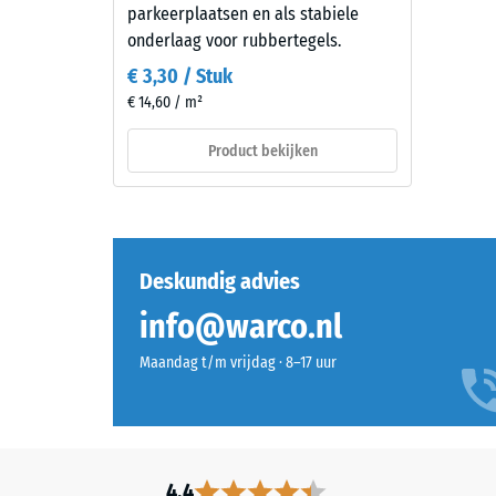
2
De
parkeerplaatsen en als stabiele
kleur
=
onderlaag voor rubbertegels.
toont
ca.
€ 3,30 / Stuk
zich
€ 14,60 / m²
0,75
als
een
mm
Product bekijken
levendig
reste
middengroen
deuk
met
een
na
frisse
Deskundig advies
24
uitstraling.
uur
info@warco.nl
De
gekleurde
ontla
Maandag t/m vrijdag · 8–17 uur
coating
(BS
kan
7188)
door
mechanische
slijtage
4.4