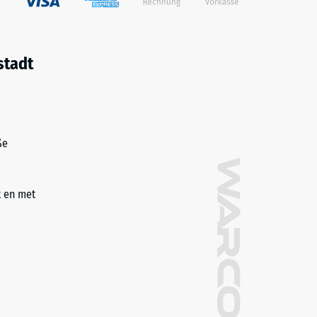
stadt
ße
t en met