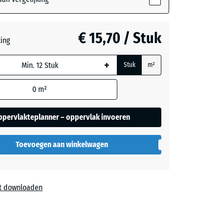
grijs
- € 0,50
€ 15,70 / Stuk
ting
+
Stuk
m²
0
m²
ppervlakteplanner – oppervlak invoeren
Toevoegen aan winkelwagen
t downloaden