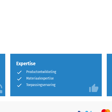
rende
Expertise
Productontwikkeling
Materiaalexpertise
sting
Toepassingservaring