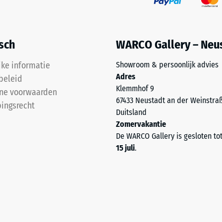
isch
WARCO Gallery – Neu
jke informatie
Showroom & persoonlijk advies
Adres
beleid
kte
Klemmhof 9
ne voorwaarden
67433 Neustadt an der Weinstra
ingsrecht
Duitsland
l
Zomervakantie
t
De WARCO Gallery is gesloten to
15 juli
.
nd
g.