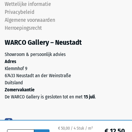
voor
Wettelijke informatie
Schaalwaarde 4 =
End
Privacybeleid
Warmtegeleidingscoëfficiënt
of
ca. 0,09 W/(m·K)
Algemene voorwaarden
Life
Herroepingsrecht
Vorstbestendig
Tyres.
Het
Druksterkte
WARCO Gallery – Neustadt
granulaat
-
bevat
Showroom & persoonlijk advies
Schaalwaarde
natuurrubber
Adres
(NR)
2
Klemmhof 9
en
67433 Neustadt an der Weinstraße
=
styreen-
Duitsland
ca.
butadieenrubber
Zomervakantie
(SBR),
0,75
De WARCO Gallery is gesloten tot en met
15 juli
.
gebonden
mm
met
resterende
een
PU-
deuk
€ 50,00 / 4 Stuk / m²
bindmiddel.
€ 12,50