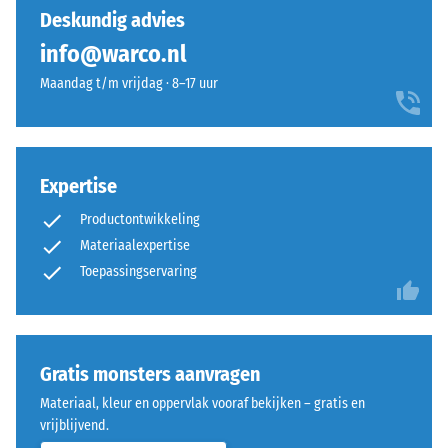
(BS 7188)
nog
krachtige
Deskundig advies
geen
uitstraling
Schijnbare
info@warco.nl
product
dichtheid -
die
geselecteerd
schaalwaarde
Maandag t/m vrijdag · 8–17 uur
van
voor
1 = tot 780
afstand
kg/m³
de
goed
productvergelijking.
zichtbaar
Schok-, trillings- en
blijft.
Expertise
contactgeluiddemping
– Schaalwaarde 4 =
Productontwikkeling
sterke demping
Materiaal
Materiaalexpertise
Antislipklasse DS
–
Toepassingservaring
(EN 14041) -
Bestanddelen
Schaalwaarde 3 =
en
Wrijvingscoëfficiënt
opbouw
ca. 0,45
Gratis monsters aanvragen
Slijtvastheid –
Materiaal, kleur en oppervlak vooraf bekijken – gratis en
Bestendigheid
Rubbergranulaat
vrijblijvend.
tegen
uit