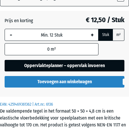
Antraciet
- € 0,40
€ 12,50 / Stuk
Prijs en korting
-
+
Grafietgrijs
+ € 0,40
Stuk
m²
0
m²
Lindegroen
+ € 0,40
Oppervlakteplanner – oppervlak invoeren
Toevoegen aan winkelwagen
EAN:
4251469361362
| Art.nr.:
6136
De valdempende tegel in het formaat 50 × 50 × 4,8 cm is een
elastische vloerbedekking voor speelplaatsen met een kritische
valhoogte tot 170 cm. Het product is getest volgens NEN-EN 1177 en