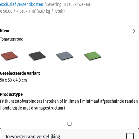
exclusief verzendkosten
/
Levering in ca.
2-3 weken
€ 50,00 / 4 Stuk / m²
(
6,67
kg
/ Stuk)
Kleur
Tomatenrood
Tomatenrood
Antraciet
Grafietgrijs
Lindegroen
(active)
Meer
Geselecteerde variant
informatie
50 x 50 x 4,8 cm
over
de
Producttype
kleuren?
FP (kunststofverbinders insteken of inlijmen | minimaal afgeschuinde randen
| onderzijde met drainagestructuur)
Kleurenpalet
weergeven
(active)
Tomatenrood
Toevoegen aan vergelijking