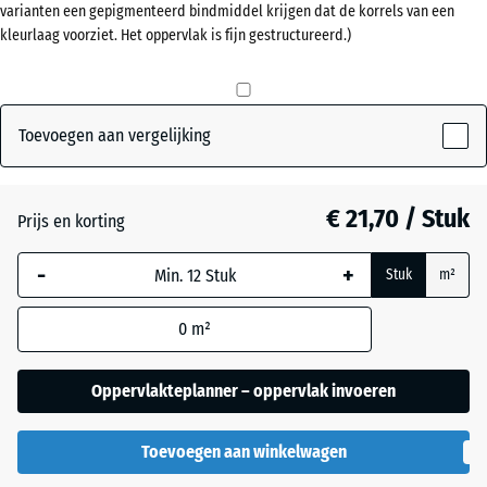
varianten een gepigmenteerd bindmiddel krijgen dat de korrels van een
kleurlaag voorziet. Het oppervlak is fijn gestructureerd.)
Baksteenrood
+ € 0,50
Grasgroen
+ € 1,10
Toevoegen aan vergelijking
Leisteengrijs
+ € 0,50
€ 21,70 / Stuk
Prijs en korting
-
+
Stuk
m²
0
m²
Oppervlakteplanner – oppervlak invoeren
Toevoegen aan winkelwagen