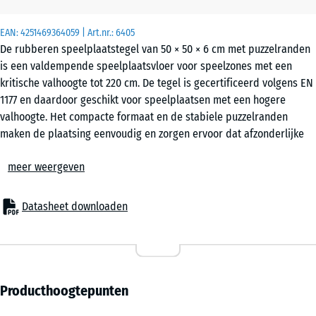
EAN:
4251469364059
| Art.nr.:
6405
De rubberen speelplaatstegel van 50 × 50 × 6 cm met puzzelranden
is een valdempende speelplaatsvloer voor speelzones met een
kritische valhoogte tot 220 cm. De tegel is gecertificeerd volgens EN
1177 en daardoor geschikt voor speelplaatsen met een hogere
valhoogte. Het compacte formaat en de stabiele puzzelranden
maken de plaatsing eenvoudig en zorgen ervoor dat afzonderlijke
tegels indien nodig snel kunnen worden vervangen.
meer weergeven
Toepassingsgebieden
De 6 cm dikke speelplaatstegel wordt toegepast op plaatsen waar
kinderen beschermd moeten worden bij valhoogtes tot 220 cm.
Datasheet downloaden
Typische toepassingen zijn hogere speeltoestellen en meer
uitdagende speelinstallaties, zoals grote klimtoestellen, klimtorens,
touwklimstructuren, gecombineerde speelinstallaties of boulder- en
klimwanden op openbare speelplaatsen, schoolpleinen en
recreatieve speelzones.
Producthoogtepunten
Opbouw en materiaal