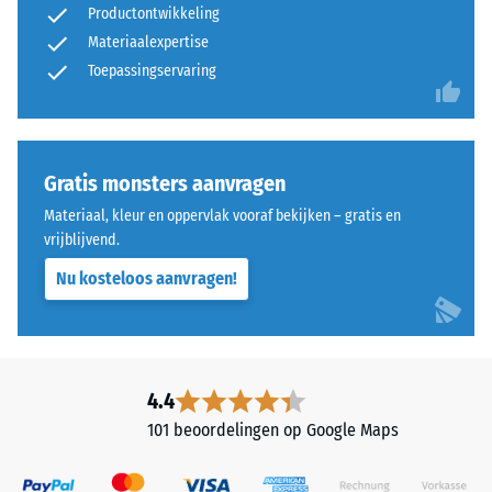
4 =
Productontwikkeling
gebonden
gemiddelde
Materiaalexpertise
met
acceptatiehoek
een
Toepassingservaring
ca. 16°, groep
polyurethaanbindmiddel.
R10
ELT
Thermische isolatie –
staat
Schaalwaarde 5 =
voor
Gratis monsters aanvragen
Warmtegeleidingscoëfficiënt
"End
ca. 0,07 W/(m·K)
Materiaal, kleur en oppervlak vooraf bekijken – gratis en
of
vrijblijvend.
Vorstbestendig
Life
Nu kosteloos aanvragen!
Tyres"
Druksterkte
en
-
verwijst
Schaalwaarde
naar
rubbergranulaat
2
4.4
uit
=
101 beoordelingen op Google Maps
gerecyclede
ca.
autobanden.