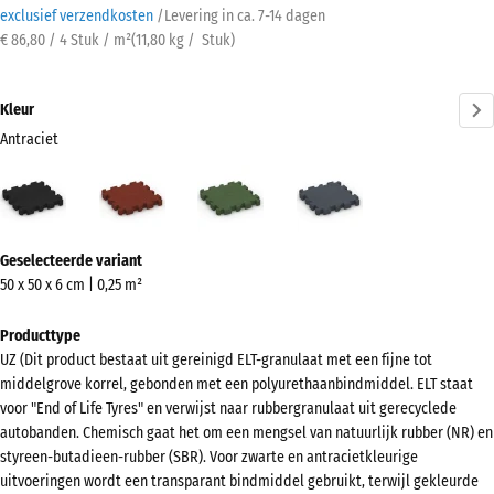
exclusief verzendkosten
/
Levering in ca.
7-14 dagen
€ 86,80 / 4 Stuk / m²
(
11,80
kg
/ Stuk)
Kleur
Antraciet
Antraciet
Baksteenrood
Grasgroen
Leisteengrijs
(active)
Meer
Geselecteerde variant
informatie
50 x 50 x 6 cm | 0,25 m²
over
de
Producttype
kleuren?
UZ (Dit product bestaat uit gereinigd ELT-granulaat met een fijne tot
middelgrove korrel, gebonden met een polyurethaanbindmiddel. ELT staat
Kleurenpalet
voor "End of Life Tyres" en verwijst naar rubbergranulaat uit gerecyclede
weergeven
autobanden. Chemisch gaat het om een mengsel van natuurlijk rubber (NR) en
styreen-butadieen-rubber (SBR). Voor zwarte en antracietkleurige
(active)
Antraciet
uitvoeringen wordt een transparant bindmiddel gebruikt, terwijl gekleurde