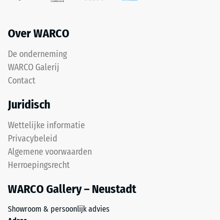
De
0,75
bovenste
mm
slijtlaag
Over WARCO
resterende
van
fijn
deuk
De onderneming
ELT-
na
WARCO Galerij
granulaat
Contact
24
vormt
een
uur
Juridisch
gripvast
ontlasting
oppervlak
Wettelijke informatie
(BS
met
Privacybeleid
een
7188)
Algemene voorwaarden
fijne
Herroepingsrecht
structuur.
De
WARCO Gallery – Neustadt
onderlaag
/ 5
van
Showroom & persoonlijk advies
grover