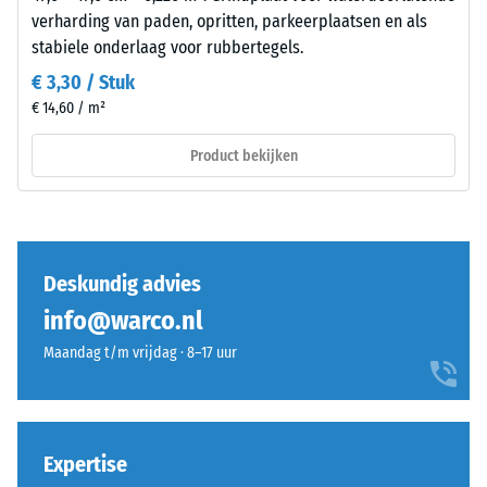
Wrijvingscoëfficiënt
verharding van paden, opritten, parkeerplaatsen en als
Bestanddelen
ca. 0,45
stabiele onderlaag voor rubbertegels.
en
opbouw
Slijtvastheid –
€ 3,30 / Stuk
Bestendigheid
€ 14,60 / m²
tegen
abrasieve
Product bekijken
Dit
slijtage –
product
Schaalwaarde
heeft
4 =
een
"uitstekend"
tweelaagse
(BS 7188)
Deskundig advies
opbouw
Waterdoorlatendheid
info@warco.nl
en
(EN 12616) – Score 5 =
bestaat
Maandag t/m vrijdag · 8–17 uur
Infiltratie ca. 1000
uit
mm/u (1000 l/h/m²)
gereinigd,
Antislip (EN
zwart
16165) –
ELT-
Expertise
Schaalwaarde
granulaat,