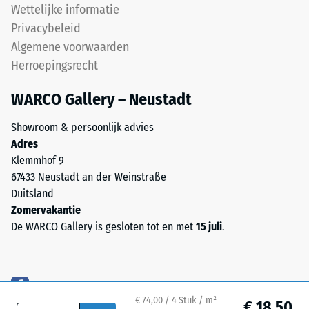
de
Wettelijke informatie
ca. 0,11 W/(m·K)
pigmenten
Privacybeleid
volledig
Vorstbestendig
Algemene voorwaarden
in
Druksterkte
Herroepingsrecht
het
-
granulaat
WARCO Gallery – Neustadt
Schaalwaarde
zijn
opgenomen,
1
Showroom & persoonlijk advies
blijft
Adres
=
de
Klemmhof 9
ca.
kleur
67433 Neustadt an der Weinstraße
langdurig
1
Duitsland
stabiel
Zomervakantie
mm
bij
De WARCO Gallery is gesloten tot en met
15 juli
.
resterende
UV-
belasting
deuk
en
na
slijtage.
€ 74,00 / 4 Stuk / m²
24
€ 18,50