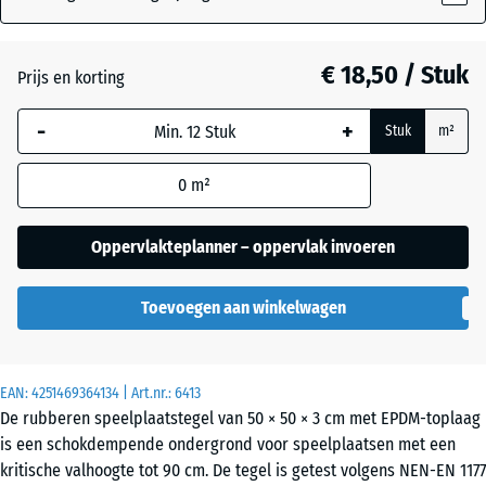
€ 18,50 / Stuk
Atlantisch
+ € 2,20
Prijs en korting
-
+
Stuk
m²
Engels
+ € 2,20
gazon
0
m²
Oppervlakteplanner – oppervlak invoeren
Etna
+ € 2,20
Toevoegen aan winkelwagen
Grijs
+ € 2,20
graniet
EAN:
4251469364134
| Art.nr.:
6413
De rubberen speelplaatstegel van 50 × 50 × 3 cm met EPDM-toplaag
is een schokdempende ondergrond voor speelplaatsen met een
Lavendel
+ € 2,20
kritische valhoogte tot 90 cm. De tegel is getest volgens NEN-EN 1177