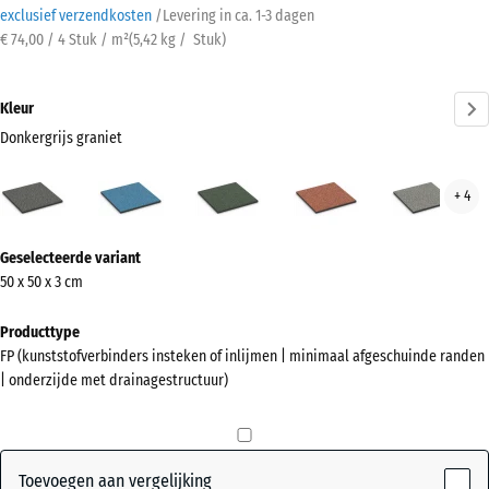
exclusief verzendkosten
/
Levering in ca.
1-3 dagen
€ 74,00 / 4 Stuk / m²
(
5,42
kg
/ Stuk)
Kleur
Donkergrijs graniet
Donkergrijs
Atlantisch
Engels
Etna
Grijs
+ 4
graniet
gazon
gran
(active)
Meer
Geselecteerde variant
informatie
50 x 50 x 3 cm
over
de
Producttype
kleuren?
FP (kunststofverbinders insteken of inlijmen | minimaal afgeschuinde randen
| onderzijde met drainagestructuur)
Kleurenpalet
weergeven
Donkergrijs
Toevoegen aan vergelijking
(active)
graniet