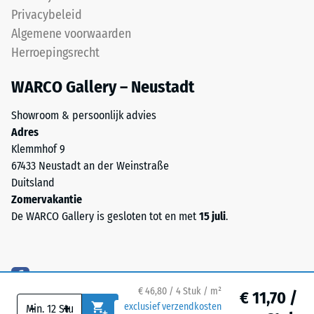
Life
Privacybeleid
Warmtegeleidingscoëfficiënt
Tyres.
ca. 0,11 W/(m·K)
Algemene voorwaarden
Het
Herroepingsrecht
Vorstbestendig
granulaat
bevat
Druksterkte
WARCO Gallery – Neustadt
natuurrubber
-
(NR)
Showroom & persoonlijk advies
Schaalwaarde
en
Adres
styreen-
2
Klemmhof 9
butadieenrubber
67433 Neustadt an der Weinstraße
=
(SBR),
Duitsland
ca.
gebonden
Zomervakantie
met
0,75
De WARCO Gallery is gesloten tot en met
15 juli
.
een
mm
PU-
resterende
bindmiddel.
Voor
deuk
€ 46,80 / 4 Stuk / m²
antracietkleurige
€ 11,70 /
na
-
+
exclusief verzendkosten
uitvoeringen