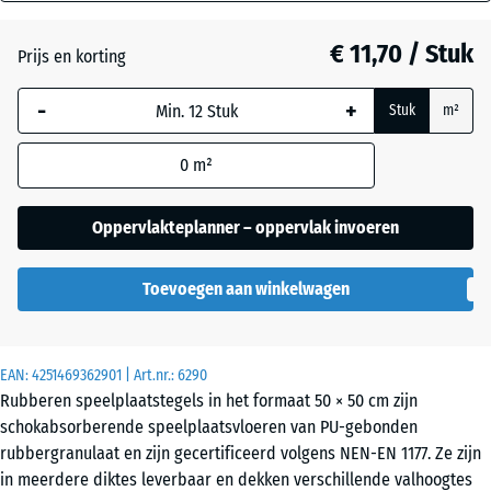
mm
Antraciet
- € 0,40
€ 11,70 / Stuk
Prijs en korting
De geselecteerde,
blauw omlijnde
Lindegroen
-
+
Stuk
m²
afmeting wordt
gebruikt voor de
0
m²
behoefteberekening
Tomatenrood
- € 0,40
(tenzij anders
aangegeven in de
Oppervlakteplanner – oppervlak invoeren
productgegevens).
Toevoegen aan winkelwagen
50
x
50
x 3
EAN:
4251469362901
| Art.nr.:
6290
cm
Rubberen speelplaatstegels in het formaat 50 × 50 cm zijn
schokabsorberende speelplaatsvloeren van PU-gebonden
rubbergranulaat en zijn gecertificeerd volgens NEN-EN 1177. Ze zijn
50
in meerdere diktes leverbaar en dekken verschillende valhoogtes