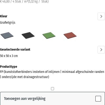
€ 46,80 / 4 Stuk / m²
(
5,32
kg
/ Stuk)
Kleur
Grafietgrijs
Grafietgrijs
Antraciet
Lindegroen
Tomatenrood
(active)
Meer
Geselecteerde variant
informatie
over
50 x 50 x 3 cm
de
Afmetingen
Producttype
kleuren?
voor
FP (kunststofverbinders insteken of inlijmen | minimaal afgeschuinde randen
verzending
Kleurenpalet
| onderzijde met drainagestructuur)
500
weergeven
x
(active)
Grafietgrijs
500
x
Toevoegen aan vergelijking
30