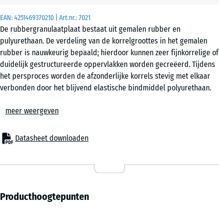
behoefteberekening
EAN:
4251469370210
| Art.nr.:
7021
(tenzij anders
De rubbergranulaatplaat bestaat uit gemalen rubber en
aangegeven in de
pulyurethaan. De verdeling van de korrelgroottes in het gemalen
productgegevens).
rubber is nauwkeurig bepaald; hierdoor kunnen zeer fijnkorrelige of
duidelijk gestructureerde oppervlakken worden gecreëerd. Tijdens
60
het persproces worden de afzonderlijke korrels stevig met elkaar
x
verbonden door het blijvend elastische bindmiddel polyurethaan.
60
De rubbergranulaatplaat is elastisch, d.w.z. hij past zich tot op
x
meer weergeven
zekere hoogte aan de ondergrond aan. Het absorbeert
1,5
contactgeluid en trillingen. Afhankelijk van de dikte en dichtheid is
cm
het goed of nauwelijks waterdoorlatend.
Datasheet downloaden
60
x
60
Producthoogtepunten
x 2
cm