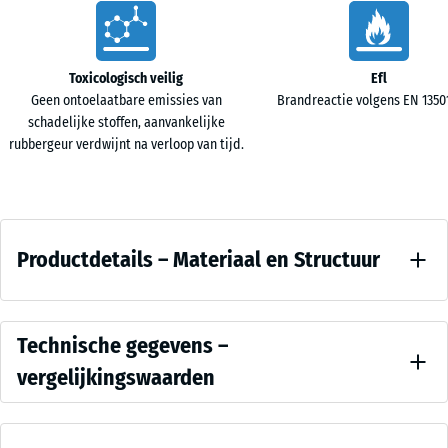
Kenmerken
Toxicologisch veilig
Efl
Geen ontoelaatbare emissies van
Brandreactie volgens EN 13501-
schadelijke stoffen, aanvankelijke
rubbergeur verdwijnt na verloop van tijd.
Productdetails
Productdetails – Materiaal en Structuur
–
Materiaal
Kleur
en
Vergelijkingswaarden
Antraciet
Technische gegevens –
Structuur
vergelijkingswaarden
Antraciet
heeft
Druksterkte -
een
Schaalwaarde