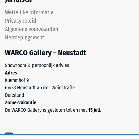
recht kruisverband, dus in een schaakbordpatroon, of in 1/3
recyclen
steensverband worden gelegd. Doordat de vertanding in de
van
Wettelijke informatie
/ 5
trapsponning ligt, loopt de voeg niet door tot de fundering en
gebruikte
Privacybeleid
blijft de ondergrond volledig afgedekt.
autobanden.
Algemene voorwaarden
Chemisch
Herroepingsrecht
gezien
De
is
WARCO Gallery – Neustadt
druksterkte
het
van
een
Showroom & persoonlijk advies
een
mengsel
Adres
materiaal
van
Klemmhof 9
beschrijft
natuurlijk
67433 Neustadt an der Weinstraße
de
rubber
Duitsland
weerstand
(NR)
Zomervakantie
tegen
en
De WARCO Gallery is gesloten tot en met
15 juli
.
lokale
styreen-
belasting.
butadieen-
Het
rubber
geeft
(SBR).