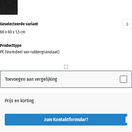
Antraciet
(active)
Geselecteerde variant
60 x 60 x 1,5 cm
Afmetingen
Producttype
voor
PE (Vormdeel van rubbergranulaat)
verzending
600
x
600
Toevoegen aan vergelijking
x
15
mm
Prijs en korting
De geselecteerde,
blauw omlijnde
zum Kontaktformular?
afmeting wordt
gebruikt voor de