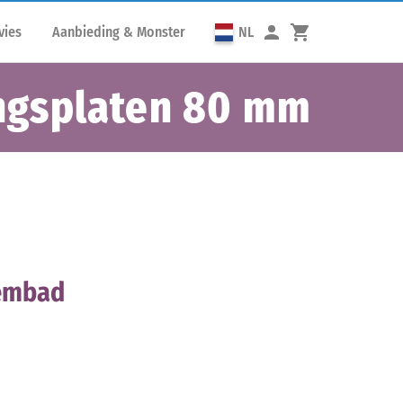
vies
Aanbieding & Monster
NL
ingsplaten 80 mm
wembad