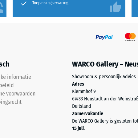
Toepassingservaring
isch
WARCO Gallery – Neu
jke informatie
Showroom & persoonlijk advies
Adres
beleid
Klemmhof 9
ne voorwaarden
67433 Neustadt an der Weinstra
ingsrecht
Duitsland
Zomervakantie
De WARCO Gallery is gesloten to
15 juli
.