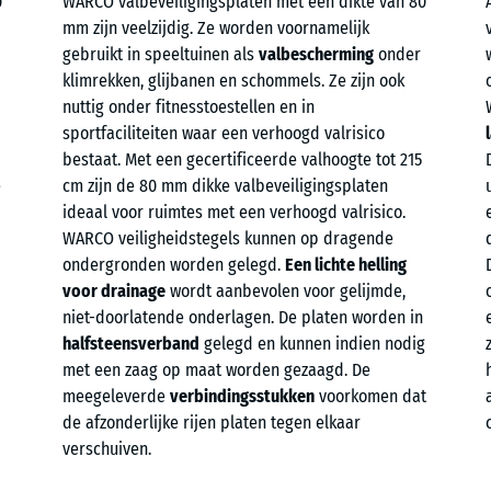
0
WARCO valbeveiligingsplaten met een dikte van 80
mm zijn veelzijdig. Ze worden voornamelijk
gebruikt in speeltuinen als
valbescherming
onder
klimrekken, glijbanen en schommels. Ze zijn ook
nuttig onder fitnesstoestellen en in
sportfaciliteiten waar een verhoogd valrisico
bestaat. Met een gecertificeerde valhoogte tot 215
e
cm zijn de 80 mm dikke valbeveiligingsplaten
ideaal voor ruimtes met een verhoogd valrisico.
WARCO veiligheidstegels kunnen op dragende
ondergronden worden gelegd.
Een lichte helling
voor drainage
wordt aanbevolen voor gelijmde,
niet-doorlatende onderlagen. De platen worden in
halfsteensverband
gelegd en kunnen indien nodig
met een zaag op maat worden gezaagd. De
meegeleverde
verbindingsstukken
voorkomen dat
de afzonderlijke rijen platen tegen elkaar
verschuiven.