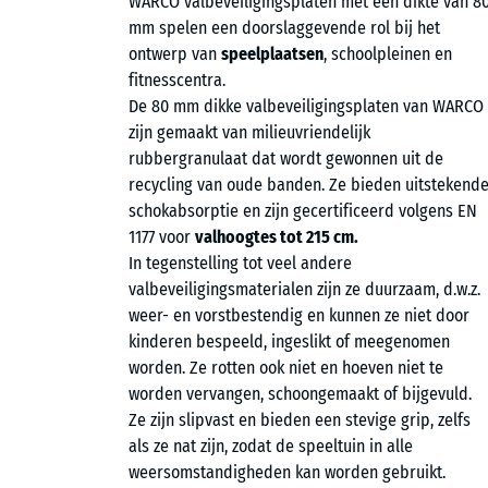
WARCO valbeveiligingsplaten met een dikte van 8
mm spelen een doorslaggevende rol bij het
ontwerp van
speelplaatsen
, schoolpleinen en
fitnesscentra.
De 80 mm dikke valbeveiligingsplaten van WARCO
zijn gemaakt van milieuvriendelijk
rubbergranulaat dat wordt gewonnen uit de
recycling van oude banden. Ze bieden uitstekend
schokabsorptie en zijn gecertificeerd volgens EN
1177 voor
valhoogtes tot 215 cm.
In tegenstelling tot veel andere
valbeveiligingsmaterialen zijn ze duurzaam, d.w.z.
weer- en vorstbestendig en kunnen ze niet door
kinderen bespeeld, ingeslikt of meegenomen
worden. Ze rotten ook niet en hoeven niet te
worden vervangen, schoongemaakt of bijgevuld.
Ze zijn slipvast en bieden een stevige grip, zelfs
als ze nat zijn, zodat de speeltuin in alle
weersomstandigheden kan worden gebruikt.