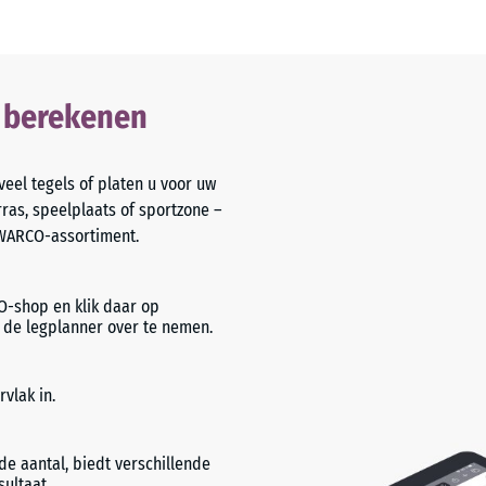
l berekenen
eel tegels of platen u voor uw
rras, speelplaats of sportzone –
 WARCO-assortiment.
-shop en klik daar op
 de legplanner over te nemen.
vlak in.
e aantal, biedt verschillende
sultaat.