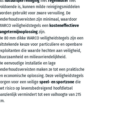
Als
natuurlijke reiniging
met
regenwater
niet
voldoende is, kunnen milde reinigingsmiddelen
worden gebruikt voor zware vervuiling. De
onderhoudsvereisten zijn minimaal, waardoor
WARCO veiligheidstegels een
kosteneffectieve
langetermijnoplossing
zijn.
De 80 mm dikke WARCO veiligheidstegels zijn een
uitstekende keuze voor particuliere en openbare
exploitanten die waarde hechten aan veiligheid,
duurzaamheid en milieuvriendelijkheid.
De eenvoudige installatie en lage
onderhoudsvereisten maken ze tot een praktische
en economische oplossing. Deze veiligheidstegels
zorgen voor een veilige
speel- en sportzone
die
het risico op levensbedreigend hoofdletsel
aanzienlijk vermindert tot een valhoogte van 215
cm.