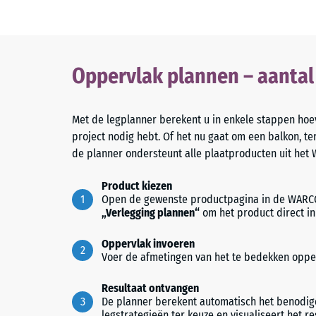
Oppervlak plannen – aanta
Met de legplanner berekent u in enkele stappen hoev
project nodig hebt. Of het nu gaat om een balkon, te
de planner ondersteunt alle plaatproducten uit het
Product kiezen
Open de gewenste productpagina in de WARCO
„Verlegging plannen“
om het product direct in
Oppervlak invoeren
Voer de afmetingen van het te bedekken opper
Resultaat ontvangen
De planner berekent automatisch het benodigd
legstrategieën ter keuze en visualiseert het re