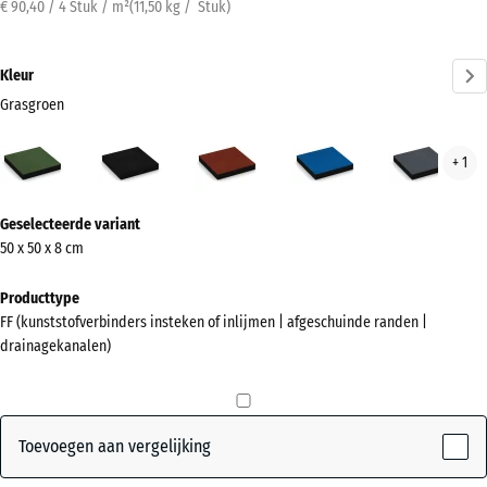
€ 90,40 / 4 Stuk / m²
(
11,50
kg
/ Stuk)
Kleur
Grasgroen
Grasgroen
Antraciet
Baksteenrood
Hemelsblauw
Leis
+ 1
(active)
Meer
Geselecteerde variant
informatie
50 x 50 x 8 cm
over
de
Producttype
kleuren?
FF (kunststofverbinders insteken of inlijmen | afgeschuinde randen |
drainagekanalen)
Kleurenpalet
weergeven
(active)
Grasgroen
Toevoegen aan vergelijking