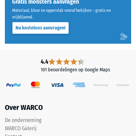
Gratis monsters aanvragen
Warmtegeleidingscoëfficiënt
ca. 0,07 W/(m·K)
Materiaal, kleur en oppervlak vooraf bekijken – gratis en
Dit
vrijblijvend.
Vorstbestendig
product
Nu kosteloos aanvragen!
heeft
Druksterkte
een
-
tweelaagse
Schaalwaarde
opbouw
en
2
4.4
bestaat
=
101 beoordelingen op Google Maps
uit
ca.
gereinigd,
zwart
0,75
ELT-
mm
granulaat,
Over WARCO
resterende
gebonden
met
deuk
De onderneming
een
na
WARCO Galerij
polyurethaanbindmiddel.