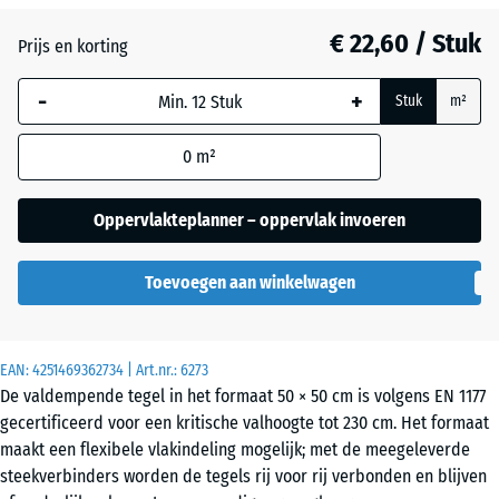
Antraciet
- € 2,00
€ 22,60 / Stuk
Prijs en korting
-
+
Baksteenrood
- € 1,70
Stuk
m²
0
m²
Hemelsblauw
+ € 2,30
Oppervlakteplanner – oppervlak invoeren
Leisteengrijs
+ € 2,30
Toevoegen aan winkelwagen
Zandbeige
+ € 2,80
EAN:
4251469362734
| Art.nr.:
6273
De valdempende tegel in het formaat 50 × 50 cm is volgens EN 1177
gecertificeerd voor een kritische valhoogte tot 230 cm. Het formaat
maakt een flexibele vlakindeling mogelijk; met de meegeleverde
steekverbinders worden de tegels rij voor rij verbonden en blijven