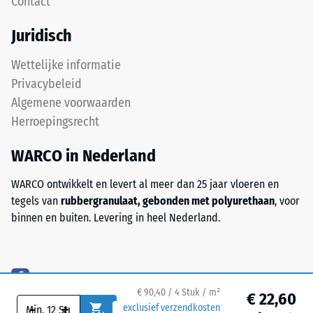
Contact
24
ELT
staat
uur
Juridisch
voor
ontlasting
"End
Wettelijke informatie
(BS
of
Privacybeleid
Life
7188)
Algemene voorwaarden
Tyres"
Herroepingsrecht
en
verwijst
WARCO in Nederland
naar
/ 5
rubbergranulaat
WARCO ontwikkelt en levert al meer dan 25 jaar vloeren en
uit
tegels van
rubbergranulaat, gebonden met polyurethaan
, voor
gerecyclede
binnen en buiten. Levering in heel Nederland.
autobanden.
De
De
bovenste
druksterkte
slijtlaag
van
van
een
€ 90,40 / 4 Stuk / m²
€ 22,60
-
+
fijn
exclusief verzendkosten
materiaal