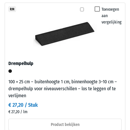
geen
met
Schijnbare
product
dichtheid -
een
Toevoegen
RM
geselecteerd
schaalwaarde
aan
grasgroen
voor
1 = tot 780
vergelijking
gepigmenteerd
kg/m³
de
bindmiddel.
productvergelijking.
De
Schok-, trillings- en
kleur
contactgeluiddemping
toont
– Schaalwaarde 5 =
uitstekende demping
zich
Drempelhulp
als
Antislipklasse DS
een
(EN 14041) -
levendig
Schaalwaarde 3 =
100 × 25 cm – buitenhoogte 1 cm, binnenhoogte 3–10 cm –
middengroen
Wrijvingscoëfficiënt
drempelhulp voor niveauverschillen – los te leggen of te
met
ca. 0,45
verlijmen
een
Slijtvastheid –
€ 27,20 / Stuk
frisse
Bestendigheid
€ 27,20 / lm
uitstraling.
tegen
De
abrasieve
Product bekijken
gekleurde
slijtage –