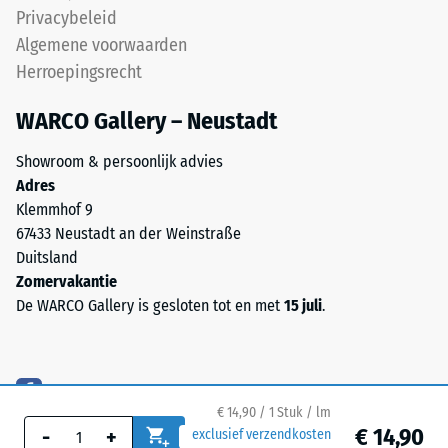
tegen
Privacybeleid
(NR)
lokale
Algemene voorwaarden
en
belasting.
Herroepingsrecht
styreen-
Het
butadieenrubber
geeft
WARCO Gallery – Neustadt
(SBR).
aan
Voor
in
Showroom & persoonlijk advies
zwarte
welke
Adres
of
mate
Klemmhof 9
antracietkleurige
het
67433 Neustadt an der Weinstraße
producten
materiaal
Duitsland
wordt
vervormt
Zomervakantie
een
wanneer
De WARCO Gallery is gesloten tot en met
15 juli
.
kleurloos
een
bindmiddel
bepaalde
gebruikt.
kracht
Bij
wordt
gekleurde
€ 14,90 / 1 Stuk / lm
uitgeoefend.
varianten
€ 14,90
-
+
exclusief verzendkosten
Een