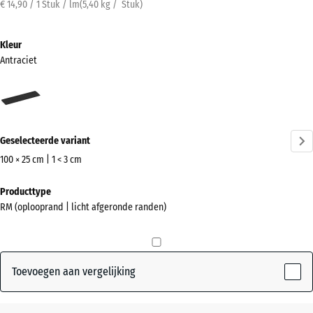
€ 14,90 / 1 Stuk / lm
(
5,40
kg
/ Stuk)
Kleur
Antraciet
Antraciet
(active)
Geselecteerde variant
100 × 25 cm | 1 < 3 cm
Afmetingen
Producttype
voor
RM (oplooprand | licht afgeronde randen)
verzending
1000
x
250
Toevoegen aan vergelijking
x
17