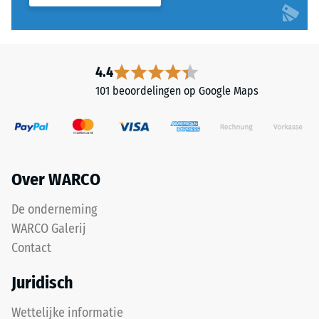
en
(BS
duidt
7188)
rubber
aan
4.4
dat
101 beoordelingen op Google Maps
wordt
/ 5
gewonnen
uit
gerecyclede
autobanden.
Over WARCO
Chemisch
De
gezien
druksterkte
De onderneming
gaat
van
WARCO Galerij
het
een
Contact
om
materiaal
een
beschrijft
Juridisch
mengsel
de
van
weerstand
Wettelijke informatie
natuurrubber