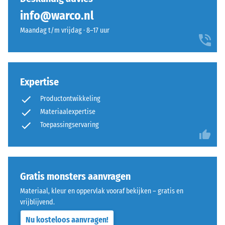
ELT-
100
Druksterkte
info@warco.nl
granulaat
×
-
met
25
Maandag t/m vrijdag · 8–17 uur
een
Schaalwaarde
cm
+ € 15,00
korrelgrootte
| 1
4
van
< 9
=
fijn
cm
Expertise
tot
ca.
Productontwikkeling
middelgrof
0,25
en
Materiaalexpertise
100
mm
een
Toepassingservaring
×
polyurethaanbindmiddel.
resterende
25
ELT
cm
deuk
+ € 18,00
staat
| 1
na
voor
Gratis monsters aanvragen
<
“End-
24
10
Materiaal, kleur en oppervlak vooraf bekijken – gratis en
of-
cm
uur
vrijblijvend.
Life
ontlasting
Nu kosteloos aanvragen!
Tyres”