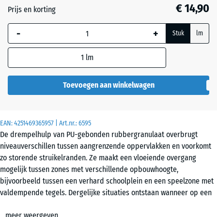
mm
€ 14,90
Prijs en korting
De geselecteerde,
-
+
blauw omlijnde
Stuk
lm
afmeting wordt
gebruikt voor de
1
lm
behoefteberekening
(tenzij anders
Toevoegen aan winkelwagen
aangegeven in de
productgegevens).
100
EAN:
4251469365957
| Art.nr.:
6595
De drempelhulp van PU-gebonden rubbergranulaat overbrugt
×
niveauverschillen tussen aangrenzende oppervlakken en voorkomt
25
zo storende struikelranden. Ze maakt een vloeiende overgang
cm
mogelijk tussen zones met verschillende opbouwhoogte,
| 1
bijvoorbeeld tussen een verhard schoolplein en een speelzone met
< 3
valdempende tegels. Dergelijke situaties ontstaan wanneer op een
cm
deel van een bestaande ondergrond een extra laag wordt
meer weergeven
aangebracht.