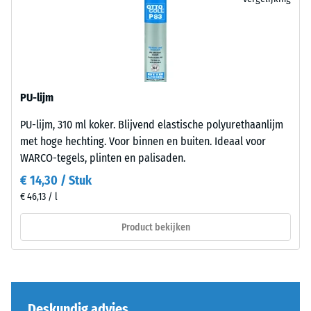
bij
1000 kg/m³
de
100
moderne
productvergelijking.
×
buitenruimten
Schok-, trillings- en
25
en
contactgeluiddemping
cm
+ € 9,60
industriële
– Schaalwaarde 1 =
| 1
merkbare demping
omgevingen.
PU-lijm
< 7
Slijtvastheid –
cm
PU-lijm, 310 ml koker. Blijvend elastische polyurethaanlijm
Bestendigheid
Materiaal
tegen
met hoge hechting. Voor binnen en buiten. Ideaal voor
–
abrasieve
WARCO-tegels, plinten en palisaden.
Bestanddelen
100
slijtage –
en
€ 14,30 / Stuk
×
Schaalwaarde
opbouw
€ 46,13 / l
25
5 =
"uitmuntend"
cm
+ € 12,30
Product bekijken
(BS 7188)
Het
| 1
product
< 8
Waterdoorlatendheid
bestaat
cm
(EN 12616) – Score 1 =
uit
Infiltratie ca. 0 mm/u
gereinigd
(0 l/h/m²)
Deskundig advies