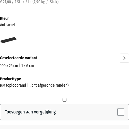
€ 21,60 / 1 Stuk / lm
(
7,90
kg
/ Stuk)
Kleur
Antraciet
Antraciet
(active)
Geselecteerde variant
100 × 25 cm | 1 < 6 cm
Afmetingen
Producttype
voor
RM (oplooprand | licht afgeronde randen)
verzending
1000
x
250
Toevoegen aan vergelijking
x
33