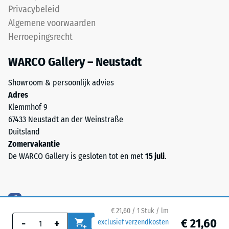
Privacybeleid
weerstand
(NR)
Algemene voorwaarden
tegen
en
lokale
Herroepingsrecht
styreen-
belasting.
butadieenrubber
WARCO Gallery – Neustadt
Het
(SBR).
geeft
Voor
Showroom & persoonlijk advies
aan
zwarte
Adres
in
of
Klemmhof 9
welke
antracietkleurige
67433 Neustadt an der Weinstraße
mate
producten
Duitsland
het
wordt
Zomervakantie
materiaal
een
De WARCO Gallery is gesloten tot en met
15 juli
.
vervormt
kleurloos
wanneer
bindmiddel
een
gebruikt.
bepaalde
Bij
kracht
gekleurde
€ 21,60 / 1 Stuk / lm
wordt
varianten
€ 21,60
-
+
exclusief verzendkosten