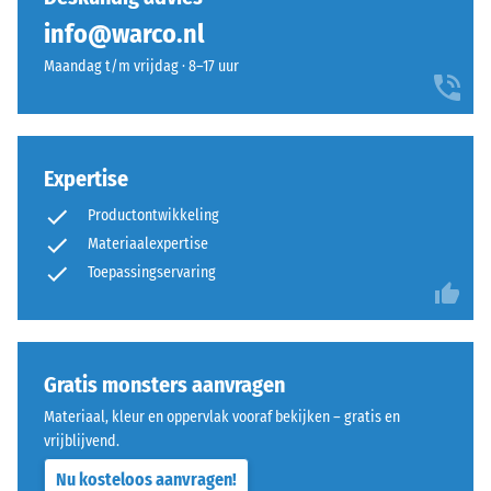
ELT-
100
Vorstbestendig
info@warco.nl
granulaat
×
Druksterkte
met
25
Maandag t/m vrijdag · 8–17 uur
een
cm
+ € 8,30
-
korrelgrootte
| 1
Schaalwaarde
van
< 9
2
fijn
cm
Expertise
tot
=
Productontwikkeling
middelgrof
ca.
en
Materiaalexpertise
100
0,75
een
Toepassingservaring
×
polyurethaanbindmiddel.
mm
25
ELT
cm
resterende
+ € 11,30
staat
| 1
deuk
voor
Gratis monsters aanvragen
<
“End-
na
10
Materiaal, kleur en oppervlak vooraf bekijken – gratis en
of-
cm
vrijblijvend.
24
Life
uur
Nu kosteloos aanvragen!
Tyres”