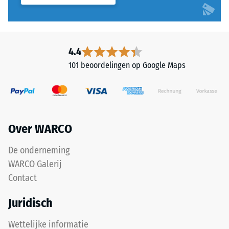
en
ontlasting
duidt
(BS
rubber
7188)
aan
4.4
dat
101 beoordelingen op Google Maps
wordt
gewonnen
uit
/ 5
gerecyclede
autobanden.
Over WARCO
Chemisch
gezien
De onderneming
De
gaat
WARCO Galerij
druksterkte
het
Contact
van
om
een
een
Juridisch
materiaal
mengsel
beschrijft
van
Wettelijke informatie
de
natuurrubber