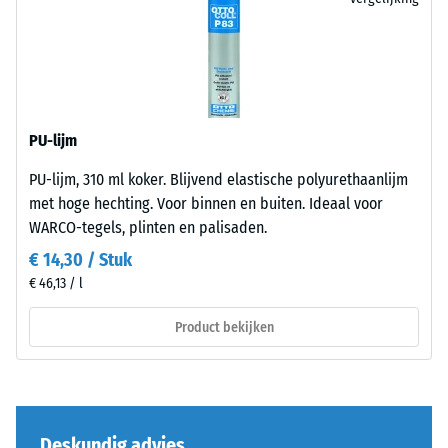
bij
840 kg/m³
de
100
moderne
productvergelijking.
×
buitenruimten
Schok-, trillings- en
25
en
contactgeluiddemping
cm
+ € 2,90
industriële
– Schaalwaarde 3 =
| 1
duidelijke demping
omgevingen.
PU-lijm
< 7
Slijtvastheid –
cm
PU-lijm, 310 ml koker. Blijvend elastische polyurethaanlijm
Bestendigheid
Materiaal
tegen
met hoge hechting. Voor binnen en buiten. Ideaal voor
–
abrasieve
WARCO-tegels, plinten en palisaden.
Bestanddelen
100
slijtage –
en
€ 14,30 / Stuk
×
Schaalwaarde
opbouw
€ 46,13 / l
25
4 =
"uitstekend"
cm
+ € 5,60
Product bekijken
(BS 7188)
Het
| 1
product
< 8
Waterdoorlatendheid
bestaat
cm
(EN 12616) – Score 4 =
uit
Infiltratie ca. 600
gereinigd
mm/u (600 l/h/m²)
Deskundig advies