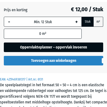
Grafietgrijs
+ € 0,40
€ 12,00 / Stuk
Prijs en korting
-
+
Lindegroen
+ € 0,40
Stuk
m²
0
m²
Tomatenrood
Oppervlakteplanner – oppervlak invoeren
Toevoegen aan winkelwagen
EAN:
4251469361317
| Art.nr.:
6131
De speelplaatstegel in het formaat 50 × 50 × 4 cm is een elastische
en valdempende rubbertegel voor valhoogtes tot 125 cm. De tegel is
gecertificeerd volgens NEN-EN 1177 en wordt toegepast bij
speeltoestellen met middelhoge opstelhoogte. Dankzij het compacte