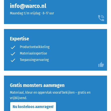
geen
en
Schijnbare
info@warco.nl
product
dichtheid -
goed
geselecteerd
schaalwaarde
Maandag t/m vrijdag · 8–17 uur
aansluit
voor
1 = tot 780
bij
kg/m³
de
moderne
productvergelijking.
buitenruimten
Schok-, trillings- en
en
Expertise
contactgeluiddemping
industriële
– Schaalwaarde 4 =
Productontwikkeling
sterke demping
omgevingen.
Materiaalexpertise
Antislipklasse DS
Toepassingservaring
(EN 14041) -
Materiaal
Schaalwaarde 3 =
–
Wrijvingscoëfficiënt
Bestanddelen
ca. 0,45
en
Gratis monsters aanvragen
opbouw
Slijtvastheid –
Materiaal, kleur en oppervlak vooraf bekijken – gratis en
Bestendigheid
vrijblijvend.
tegen
abrasieve
Nu kosteloos aanvragen!
Rubbergranulaat
slijtage –