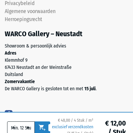
Privacybeleid
Warmtegeleidingscoëfficiënt
voor
ca. 0,09 W/(m·K)
Algemene voorwaarden
End
Herroepingsrecht
Vorstbestendig
of
Life
Druksterkte
WARCO Gallery – Neustadt
Tyres.
-
Het
Showroom & persoonlijk advies
Schaalwaarde
granulaat
Adres
bevat
2
Klemmhof 9
natuurrubber
67433 Neustadt an der Weinstraße
=
(NR)
Duitsland
ca.
en
Zomervakantie
styreen-
0,75
De WARCO Gallery is gesloten tot en met
15 juli
.
butadieenrubber
mm
(SBR),
resterende
gebonden
met
deuk
€ 48,00 / 4 Stuk / m²
een
€ 12,00
na
-
+
exclusief verzendkosten
PU-
/ Stuk