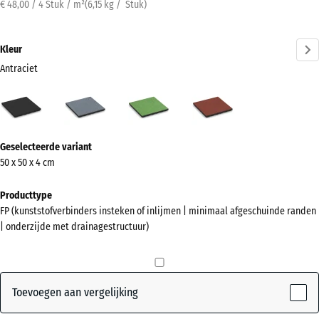
€ 48,00 / 4 Stuk / m²
(
6,15
kg
/ Stuk)
Kleur
Antraciet
Antraciet
Grafietgrijs
Lindegroen
Tomatenrood
(active)
Meer
Geselecteerde variant
informatie
50 x 50 x 4 cm
over
de
Producttype
kleuren?
FP (kunststofverbinders insteken of inlijmen | minimaal afgeschuinde randen
| onderzijde met drainagestructuur)
Kleurenpalet
weergeven
(active)
Antraciet
Toevoegen aan vergelijking