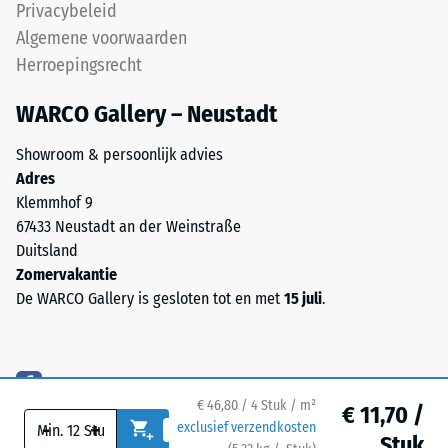
Privacybeleid
Warmtegeleidingscoëfficiënt
Life
ca. 0,11 W/(m·K)
Algemene voorwaarden
Tyres.
Herroepingsrecht
Vorstbestendig
Het
granulaat
Druksterkte
WARCO Gallery – Neustadt
bevat
-
natuurrubber
Showroom & persoonlijk advies
Schaalwaarde
(NR)
Adres
en
2
Klemmhof 9
styreen-
67433 Neustadt an der Weinstraße
=
butadieenrubber
Duitsland
ca.
(SBR),
Zomervakantie
gebonden
0,75
De WARCO Gallery is gesloten tot en met
15 juli
.
met
mm
een
resterende
PU-
bindmiddel.
deuk
€ 46,80 / 4 Stuk / m²
Voor
€ 11,70 /
na
-
+
exclusief verzendkosten
antracietkleurige
Stuk