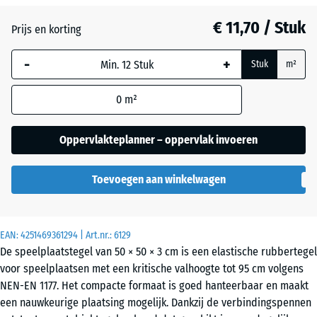
Antraciet
- € 0,40
€ 11,70 / Stuk
Prijs en korting
-
+
Grafietgrijs
Stuk
m²
0
m²
Tomatenrood
- € 0,40
Oppervlakteplanner – oppervlak invoeren
Toevoegen aan winkelwagen
EAN:
4251469361294
| Art.nr.:
6129
De speelplaatstegel van 50 × 50 × 3 cm is een elastische rubbertegel
voor speelplaatsen met een kritische valhoogte tot 95 cm volgens
NEN-EN 1177. Het compacte formaat is goed hanteerbaar en maakt
een nauwkeurige plaatsing mogelijk. Dankzij de verbindingspennen