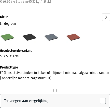
€ 46,80 / 4 Stuk / m²
(
5,32
kg
/ Stuk)
Kleur
Lindegroen
Lindegroen
Antraciet
Grafietgrijs
Tomatenrood
(active)
Meer
Geselecteerde variant
informatie
50 x 50 x 3 cm
over
de
Producttype
kleuren?
FP (kunststofverbinders insteken of inlijmen | minimaal afgeschuinde randen
| onderzijde met drainagestructuur)
Kleurenpalet
weergeven
(active)
Lindegroen
Toevoegen aan vergelijking