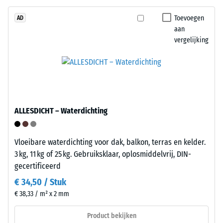
De
Bij
draaglaag
Toevoegen
AD
de
aan
heeft
producten
vergelijking
een
van
gemiddelde
WARCO
persdichtheid
ligt
en
deze
vormt
waarde
een
meestal
ALLESDICHT – Waterdichting
evenwichtige
tussen
combinatie
600
van
Vloeibare waterdichting voor dak, balkon, terras en kelder.
en
stabiliteit
3 kg, 11 kg of 25 kg. Gebruiksklaar, oplosmiddelvrij, DIN-
1250
en
gecertificeerd
kg/m³.
elasticiteit.
Om
€ 34,50 / Stuk
de
€ 38,33 / m² x 2 mm
schijnbare
Installatie
dichtheid
–
Product bekijken