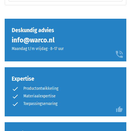
van
Verwerking
een
–
specifiek
Montage
product
Deskundig advies
duidelijk
weer
info@warco.nl
te
Maandag t/m vrijdag · 8–17 uur
geven,
gebruikt
De
WARCO
puzzelverzahning
een
is
Expertise
schaal
met
van
Productontwikkeling
afgeronde,
1
Materiaalexpertise
golfvormige
tot
tanden
Toepassingservaring
5,
aan
waarbij
alle
elke
vier
schaalwaarde