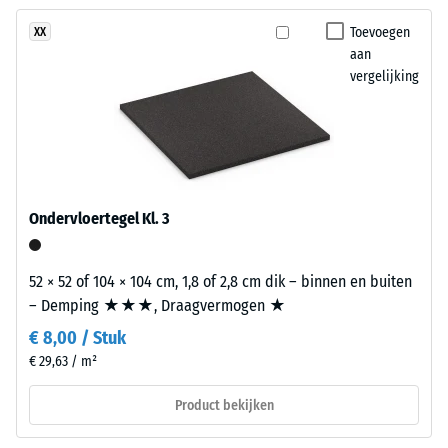
geen
vitaal
duidelijke demping
product
en
Toevoegen
XX
Antislipklasse DS
geselecteerd
aan
meerkleurig
(EN 14041) -
voor
vergelijking
kleurspel.
Schaalwaarde 5 =
de
Wrijvingscoëfficiënt
productvergelijking.
ca. 0,6
Materiaal
–
Slijtvastheid –
Bestanddelen
Bestendigheid
en
tegen
Ondervloertegel Kl. 3
abrasieve
opbouw
slijtage –
Schaalwaarde
52 × 52 of 104 × 104 cm, 1,8 of 2,8 cm dik – binnen en buiten
Dit
2 = "goed" (BS
– Demping ★★★, Draagvermogen ★
product
7188)
€ 8,00 / Stuk
heeft
Waterdoorlatendheid
€ 29,63 / m²
een
(EN 12616) – Score 4 =
tweelaagse
Infiltratie ca. 600
Product bekijken
opbouw.
mm/u (600 l/h/m²)
De