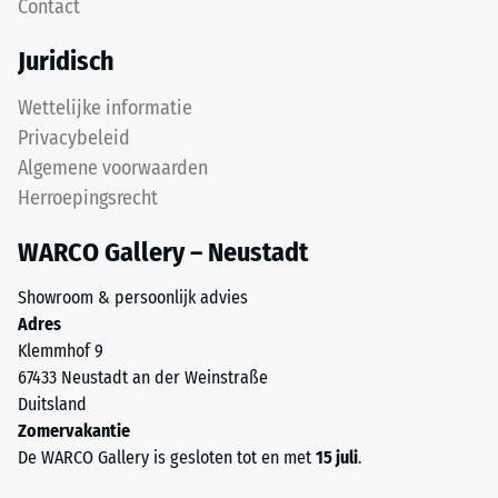
Contact
Deze
De
plaat
fysieke
Juridisch
is
dichtheid,
ontworpen
ook
Wettelijke informatie
als
wel
Privacybeleid
dekplaat
massadichtheid
Algemene voorwaarden
in
genoemd,
Herroepingsrecht
een
geeft
lagenysteem:
daarentegen
WARCO Gallery – Neustadt
de
de
puzzelverzahning
verhouding
Showroom & persoonlijk advies
houdt
weer
Adres
de
van
Klemmhof 9
bovenste
de
67433 Neustadt an der Weinstraße
laag
massa
Duitsland
lagestabiel.
van
Zomervakantie
Omdat
een
De WARCO Gallery is gesloten tot en met
15 juli
.
de
stof
randen