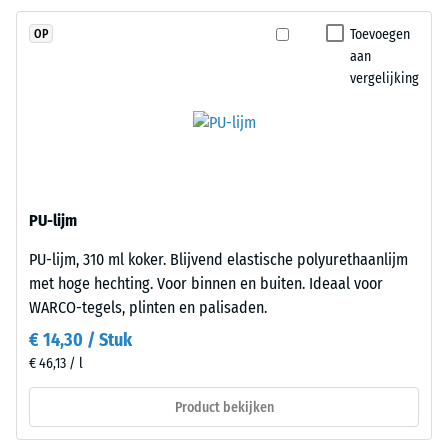
2
met
Toevoegen
OP
UV-
=
aan
gestabiliseerd
780
vergelijking
polyurethaan.
tot
De
open
840
oppervlaktestructuur
kg/m³
zorgt
voor
PU-lijm
grip
PU-lijm, 310 ml koker. Blijvend elastische polyurethaanlijm
en
/ 5
met hoge hechting. Voor binnen en buiten. Ideaal voor
waterdoorlaatbaarheid.
WARCO-tegels, plinten en palisaden.
De
draaglaag
€ 14,30 / Stuk
bestaat
€ 46,13 / l
uit
De
gereinigd
Product bekijken
schijnbare
zwart
dichtheid