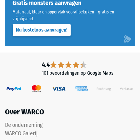
zijden
Gratis monsters aanvragen
overeenkomt
uitgevoerd.
met
Materiaal, kleur en oppervlak vooraf bekijken – gratis en
De
vrijblijvend.
een
ronde
specifiek
Nu kosteloos aanvragen!
tandvorm
dichtheidsbereik.
zorgt
Zo
voor
staat
een
schaalwaarde
bijzonder
4.4
2
stabiel
bijvoorbeeld
101 beoordelingen op Google Maps
verband
voor
en
een
voorkomt
schijnbare
dat
dichtheid
de
tussen
Over WARCO
tanden
780
over
De onderneming
en
elkaar
840
WARCO Galerij
glijden.
kg/m³.