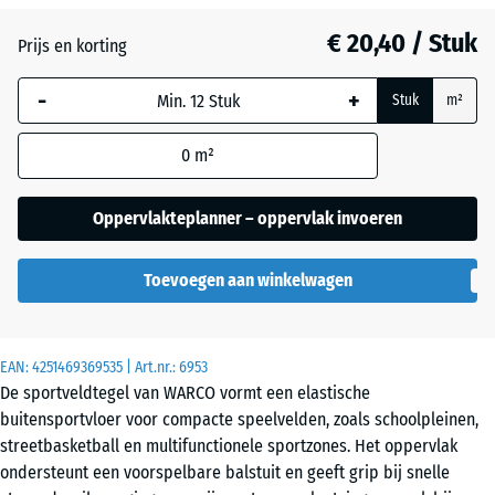
Atlantisch
€ 20,40 / Stuk
Prijs en korting
-
+
Donkergrijs
Stuk
m²
graniet
0
m²
Engels
Oppervlakteplanner – oppervlak invoeren
gazon
Toevoegen aan winkelwagen
Grijs
graniet
EAN:
4251469369535
| Art.nr.:
6953
De sportveldtegel van WARCO vormt een elastische
buitensportvloer voor compacte speelvelden, zoals schoolpleinen,
Lavendel
streetbasketball en multifunctionele sportzones. Het oppervlak
ondersteunt een voorspelbare balstuit en geeft grip bij snelle