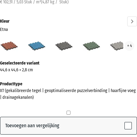
€ 102,51 / 5,03 Stuk / m²
(
4,87
kg
/ Stuk)
Kleur
Etna
Etna
Atlantisch
Donkergrijs
Engels
Grijs
+ 4
(active)
graniet
gazon
gran
Meer
Geselecteerde variant
informatie
44,6 x 44,6 × 2,8 cm
over
de
Producttype
kleuren?
XT (gekalibreerde tegel | geoptimaliseerde puzzelverbinding | haarfijne voeg
| drainagekanalen)
Kleurenpalet
weergeven
(active)
Etna
Toevoegen aan vergelijking