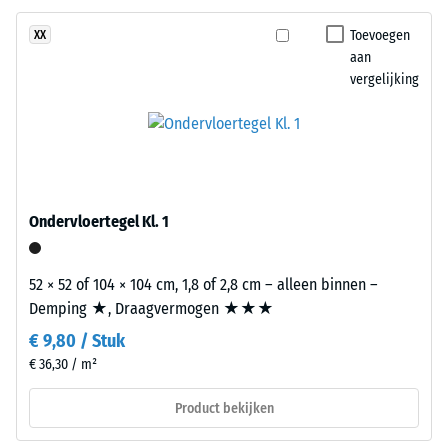
rubbergranulaat
van
uit
Toevoegen
XX
een
gerecyclede
aan
materiaal
autobanden
vergelijking
beschrijft
(ELT)
de
met
verhouding
een
van
middelgrove
zijn
korrel,
massa
gebonden
Ondervloertegel Kl. 1
tot
met
zijn
polyurethaan.
totale
52 × 52 of 104 × 104 cm, 1,8 of 2,8 cm – alleen binnen –
ELT
volume,
Demping ★, Draagvermogen ★★★
staat
inclusief
€ 9,80 / Stuk
voor
alle
"End
€ 36,30 / m²
poriën,
of
holtes
Product bekijken
Life
en
Tyres".
luchtinsluitingen.