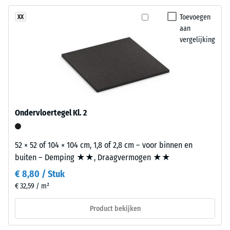
slijtlaag
Antislip (EN
Toevoegen
XX
16165) –
van
aan
Schaalwaarde
circa
vergelijking
4 =
3,3
gemiddelde
mm
acceptatiehoek
bestaat
ca. 16°, groep
uit
R10
nieuw
Thermische isolatie –
geproduceerd,
Ondervloertegel Kl. 2
Schaalwaarde 3 =
doorgekleurd
Warmtegeleidingscoëfficiënt
en
ca. 0,11 W/(m·K)
schadstofvrij
52 × 52 of 104 × 104 cm, 1,8 of 2,8 cm – voor binnen en
EPDM-
Vorstbestendig
buiten – Demping ★★, Draagvermogen ★★
granulaat
Schijnbare
€ 8,80 / Stuk
(ethyleen-
€ 32,59 / m²
dichtheid
propeen-
dien-
-
Product bekijken
monomeer),
schaalwaarde
gebonden