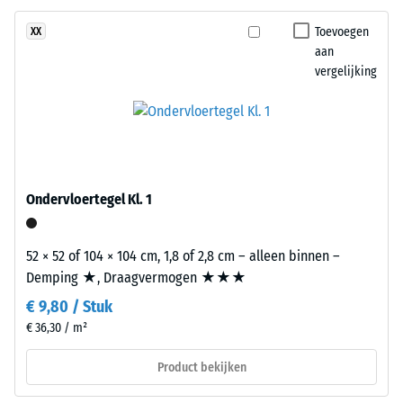
De
van
draaglaag
Toevoegen
XX
een
bestaat
aan
materiaal
uit
vergelijking
beschrijft
gereinigd
de
zwart
verhouding
rubbergranulaat
van
uit
zijn
gerecyclede
massa
autobanden
Ondervloertegel Kl. 1
tot
(ELT)
zijn
met
totale
52 × 52 of 104 × 104 cm, 1,8 of 2,8 cm – alleen binnen –
een
volume,
Demping ★, Draagvermogen ★★★
middelgrove
inclusief
€ 9,80 / Stuk
korrel,
alle
gebonden
€ 36,30 / m²
poriën,
met
holtes
Product bekijken
polyurethaan.
en
ELT
luchtinsluitingen.