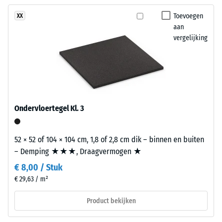
geen
antraciet
duidelijke demping
product
tot
Toevoegen
XX
Antislipklasse DS
geselecteerd
aan
een
(EN 14041) -
voor
vergelijking
oppervlak
Schaalwaarde 5 =
de
dat
Wrijvingscoëfficiënt
productvergelijking.
doet
ca. 0,6
denken
Slijtvastheid –
aan
Bestendigheid
geslepen
tegen
Ondervloertegel Kl. 3
steen.
abrasieve
slijtage –
Schaalwaarde
52 × 52 of 104 × 104 cm, 1,8 of 2,8 cm dik – binnen en buiten
Materiaal
2 = "goed" (BS
– Demping ★★★, Draagvermogen ★
–
7188)
Bestanddelen
€ 8,00 / Stuk
en
Waterdoorlatendheid
€ 29,63 / m²
opbouw
(EN 12616) – Score 4 =
Infiltratie ca. 600
Product bekijken
mm/u (600 l/h/m²)
Dit