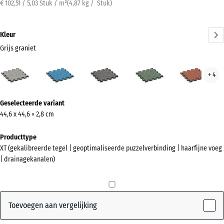
€ 102,51 / 5,03 Stuk / m²
(
4,87
kg
/ Stuk)
Kleur
Grijs graniet
Grijs
Atlantisch
Donkergrijs
Engels
Etna
+ 4
graniet
graniet
gazon
(active)
Meer
Geselecteerde variant
informatie
44,6 x 44,6 × 2,8 cm
over
de
Producttype
kleuren?
XT (gekalibreerde tegel | geoptimaliseerde puzzelverbinding | haarfijne voeg
| drainagekanalen)
Kleurenpalet
weergeven
Grijs
Toevoegen aan vergelijking
(active)
graniet