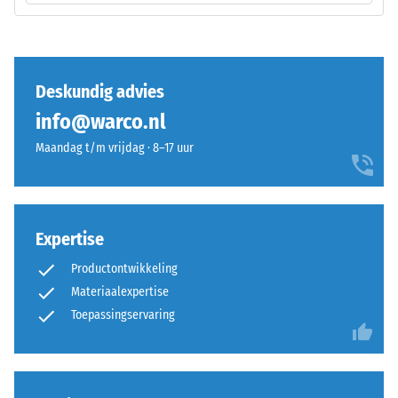
van
en
een
elasticiteit.
specifiek
product
Deskundig advies
duidelijk
Installatie
weer
–
info@warco.nl
te
Verwerking
Maandag t/m vrijdag · 8–17 uur
geven,
–
gebruikt
Montage
WARCO
een
Expertise
schaal
van
Productontwikkeling
1
Materiaalexpertise
tot
De
Toepassingservaring
5,
puzzelverzahning
waarbij
is
elke
met
schaalwaarde