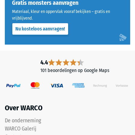
afgeronde,
Gratis monsters aanvragen
overeenkomt
golfvormige
met
Materiaal, kleur en oppervlak vooraf bekijken – gratis en
tanden
vrijblijvend.
een
aan
specifiek
Nu kosteloos aanvragen!
alle
dichtheidsbereik.
vier
Zo
zijden
staat
uitgevoerd.
schaalwaarde
De
4.4
2
ronde
bijvoorbeeld
101 beoordelingen op Google Maps
tandvorm
voor
zorgt
een
voor
schijnbare
een
dichtheid
bijzonder
tussen
Over WARCO
stabiel
780
verband
De onderneming
en
en
840
WARCO Galerij
voorkomt
kg/m³.