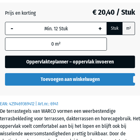
€ 20,40 / Stuk
Atlantisch
Prijs en korting
-
+
Stuk
m²
Donkergrijs
graniet
0
m²
Oppervlakteplanner – oppervlak invoeren
Engels
gazon
Toevoegen aan winkelwagen
Etna
EAN:
4251469369412
| Art.nr.:
6941
De terrastegels van WARCO vormen een weerbestendige
terrasbekleding voor terrassen, dakterrassen en horecagebruik. Het
Lavendel
oppervlak voelt comfortabel aan bij het lopen en blijft ook bij
wisselende weersomstandigheden prettig bruikbaar. Door de