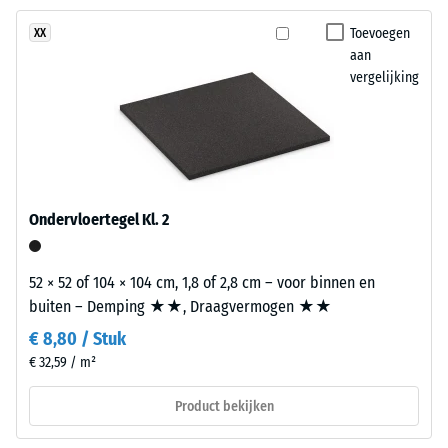
product
Antislip (EN
Toevoegen
XX
16165) –
heeft
aan
Schaalwaarde
een
vergelijking
4 =
tweelaagse
gemiddelde
opbouw.
acceptatiehoek
De
ca. 16°, groep
slijtlaag
R10
van
Thermische isolatie –
circa
Ondervloertegel Kl. 2
Schaalwaarde 3 =
3,3
Warmtegeleidingscoëfficiënt
mm
ca. 0,11 W/(m·K)
bestaat
52 × 52 of 104 × 104 cm, 1,8 of 2,8 cm – voor binnen en
uit
Vorstbestendig
buiten – Demping ★★, Draagvermogen ★★
nieuw
Schijnbare
€ 8,80 / Stuk
geproduceerd,
€ 32,59 / m²
dichtheid
doorgekleurd
en
-
Product bekijken
schadstofvrij
schaalwaarde
EPDM-