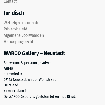
Contact
dat
De
de
fysieke
Juridisch
tanden
dichtheid,
over
ook
Wettelijke informatie
elkaar
wel
Privacybeleid
glijden.
massadichtheid
Algemene voorwaarden
Deze
genoemd,
Herroepingsrecht
plaat
geeft
is
daarentegen
WARCO Gallery – Neustadt
ontworpen
de
als
verhouding
Showroom & persoonlijk advies
dekplaat
weer
Adres
in
van
Klemmhof 9
een
de
67433 Neustadt an der Weinstraße
lagenysteem:
massa
Duitsland
de
van
Zomervakantie
puzzelverzahning
een
De WARCO Gallery is gesloten tot en met
15 juli
.
houdt
stof
de