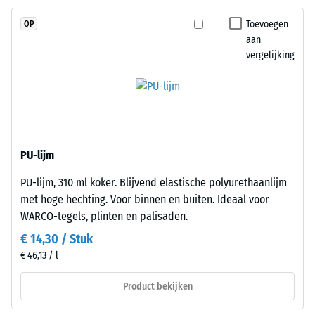
2
granulaat
Toevoegen
OP
(ethyleen-
=
aan
propeen-
780
vergelijking
dien-
tot
monomeer),
gebonden
840
met
kg/m³
UV-
gestabiliseerd
PU-lijm
polyurethaan.
PU-lijm, 310 ml koker. Blijvend elastische polyurethaanlijm
De
/ 5
met hoge hechting. Voor binnen en buiten. Ideaal voor
open
WARCO-tegels, plinten en palisaden.
oppervlaktestructuur
zorgt
€ 14,30 / Stuk
voor
€ 46,13 / l
grip
De
en
Product bekijken
schijnbare
waterdoorlaatbaarheid.
dichtheid