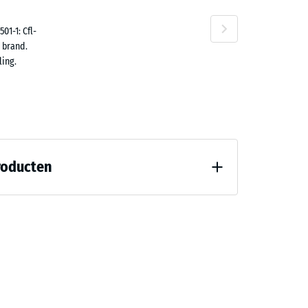
01-1: Cfl-
 brand.
ing.
roducten
8)
d" (BS 7188)