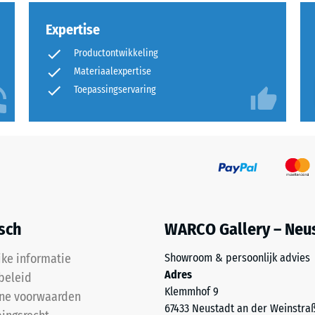
Expertise
sting
Productontwikkeling
Materiaalexpertise
Toepassingservaring
isch
WARCO Gallery – Neu
kte
jke informatie
Showroom & persoonlijk advies
Adres
beleid
Klemmhof 9
ne voorwaarden
l
67433 Neustadt an der Weinstra