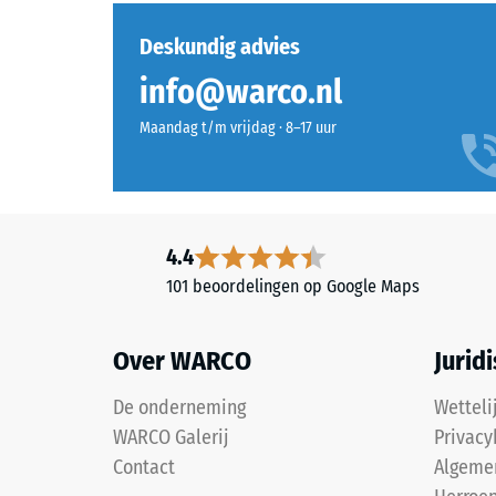
uur
Dit
Deskundig advies
product
ontla
info@warco.nl
wordt
(BS
volledig
Maandag t/m vrijdag · 8–17 uur
7188)
vervaardigd
uit
nieuw
EPDM-
rubbergranulaat
5 / 5
4.4
in
101 beoordelingen op Google Maps
gemengde
kleuren
en
Over WARCO
Jurid
De
bevat
drukster
geen
De onderneming
Wetteli
van
gerecyclede
WARCO Galerij
Privacy
een
bestanddelen.
Contact
Algeme
materiaa
EPDM