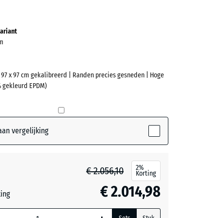
ve)
ariant
mm
| 97 x 97 cm gekalibreerd | Randen precies gesneden | Hoge
% gekleurd EPDM)
an vergelijking
2%
€ 2.056,10
Korting
€ 2.014,98
ting