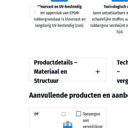
Kleurvast en UV-bestendig
Toxicologisch 
Het oppervlak van EPDM-
Geen ontoelaatbare e
rubbergranulaat is kleurvast en
schadelijke stoffen, 
langdurig UV-bestendig (zon).
rubbergeur verdwijnt n
tijd.
Productdetails
Vergel
Productdetails –
Tec
–
Materiaal en
–
Materiaal
Structuur
ver
Kleur
Drukste
en
Travertin
Aanvullende producten en aanb
Structuur
Schok-,
Antislip
Travertin
combineert
Toevoegen
OP
Slijtva
aan
zand-,
Antisli
vergelijking