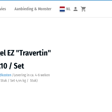
vies
Aanbieding & Monster
NL
el EZ "Travertin"
,10 / Set
ndkosten
/
Levering in ca.
4-6 weken
 Stuk / Set 4,44
kg
/ Stuk)
rtin