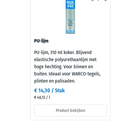
beige-
en
Thermis
lichtbruine
Vorstbe
tinten
Druks
tot
een
-
PU-lijm
warm
Schaa
oppervlak
PU-lijm, 310 ml koker. Blijvend
5
met
elastische polyurethaanlijm met
een
=
hoge hechting. Voor binnen en
natuurlijke
buiten. Ideaal voor WARCO-tegels,
ca.
steenuitstraling.
plinten en palisaden.
0
€ 14,30 / Stuk
mm
Materiaal
€ 46,13 / l
reste
–
Bestanddelen
Product bekijken
deuk
en
na
opbouw
24