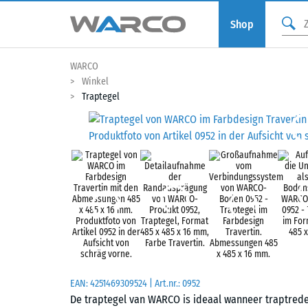
Shop
WARCO
Winkel
Traptegel
EAN:
4251469309524
| Art.nr.:
0952
De traptegel van WARCO is ideaal wanneer traptreden 