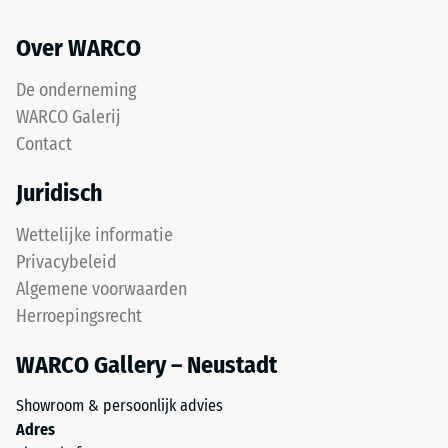
bovenste
mm
slijtlaag
Over WARCO
resterende
van
fijn
deuk
De onderneming
ELT-
na
WARCO Galerij
granulaat
Contact
24
vormt
een
uur
Juridisch
gripvast
ontlasting
oppervlak
Wettelijke informatie
(BS
met
Privacybeleid
een
7188)
Algemene voorwaarden
fijne
Herroepingsrecht
structuur.
De
WARCO Gallery – Neustadt
onderlaag
/ 5
van
Showroom & persoonlijk advies
grover
Adres
ELT-