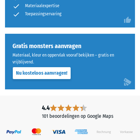
gemiddelde
Materiaalexpertise
met
acceptatiehoek
een
Toepassingservaring
ca. 16°, groep
polyurethaanbindmiddel.
R10
ELT
Thermische isolatie –
staat
Schaalwaarde 4 =
voor
Gratis monsters aanvragen
Warmtegeleidingscoëfficiënt
"End
ca. 0,09 W/(m·K)
Materiaal, kleur en oppervlak vooraf bekijken – gratis en
of
vrijblijvend.
Vorstbestendig
Life
Nu kosteloos aanvragen!
Tyres"
Druksterkte
en
-
verwijst
Schaalwaarde
naar
rubbergranulaat
2
4.4
uit
=
101 beoordelingen op Google Maps
gerecyclede
ca.
autobanden.
De
0,75