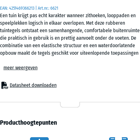
EAN:
4251469366213
| Art.nr.:
6621
Een tuin krijgt pas echt karakter wanneer zithoeken, looppaden en
50
speelplekken logisch in elkaar overlopen. Met deze rubberen
x
tuintegels ontstaat een samenhangende, comfortabele buitenruimte
50
die praktisch in gebruik is en prettig aanvoelt onder de voeten. De
x 3
- € 3,50
combinatie van een elastische structuur en een waterdoorlatende
cm
opbouw maakt de tegels geschikt voor uiteenlopende toepassingen
|
rondom het huis en in de tuin.
0,25
meer weergeven
Stabiele verbinding zonder bevestiging
m²
De tegels zijn rondom voorzien van een nauwkeurige
puzzelverbinding. Daardoor worden ze eenvoudig in elkaar geklikt
Datasheet downloaden
tot één doorlopend geheel. Lijm of schroeven zijn niet nodig. Het
oppervlak blijft strak liggen en kan desgewenst later weer worden
losgenomen. Ook het vervangen van een afzonderlijke tegel is
zonder ingrijpend werk mogelijk.
Flexibel te plaatsen op diverse ondergronden
Producthoogtepunten
De tuintegels laten zich leggen op vrijwel elke stabiele ondergrond.
Denk aan beton, klinkers of asfalt, maar ook aan een splitbed of