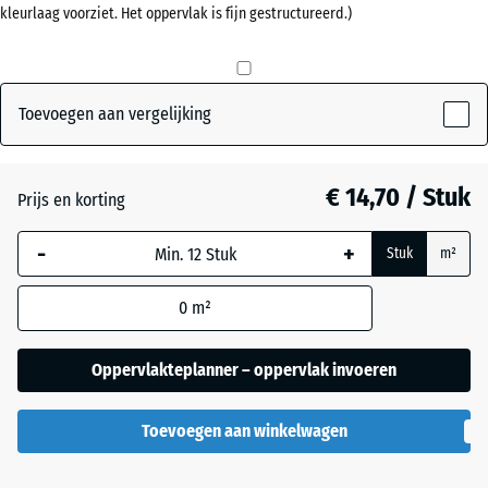
kleurlaag voorziet. Het oppervlak is fijn gestructureerd.)
mm
Baksteenrood
+ € 0,50
De geselecteerde,
blauw omlijnde
Grasgroen
+ € 1,00
afmeting wordt
Toevoegen aan vergelijking
gebruikt voor de
behoefteberekening
Leisteengrijs
+ € 0,50
(tenzij anders
€ 14,70 / Stuk
Prijs en korting
aangegeven in de
productgegevens).
-
+
Stuk
m²
50
0
m²
x
50
x 4
Oppervlakteplanner – oppervlak invoeren
cm
|
Toevoegen aan winkelwagen
0,25
m²