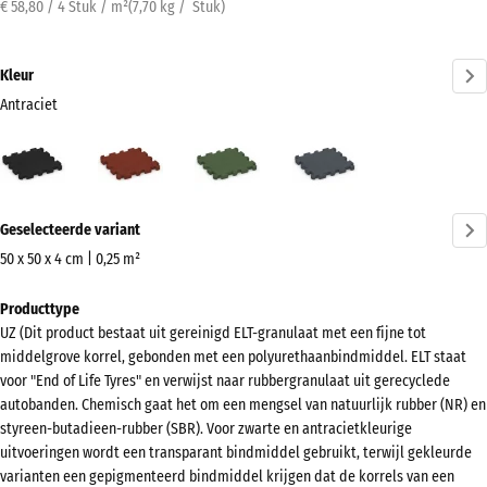
€ 58,80 / 4 Stuk / m²
(
7,70
kg
/ Stuk)
Kleur
Antraciet
Antraciet
Baksteenrood
Grasgroen
Leisteengrijs
(active)
Meer
Geselecteerde variant
informatie
over
50 x 50 x 4 cm | 0,25 m²
de
Afmetingen
Producttype
kleuren?
voor
UZ (Dit product bestaat uit gereinigd ELT-granulaat met een fijne tot
verzending
Kleurenpalet
middelgrove korrel, gebonden met een polyurethaanbindmiddel. ELT staat
540
weergeven
voor "End of Life Tyres" en verwijst naar rubbergranulaat uit gerecyclede
x
autobanden. Chemisch gaat het om een mengsel van natuurlijk rubber (NR) en
(active)
Antraciet
540
styreen-butadieen-rubber (SBR). Voor zwarte en antracietkleurige
x
uitvoeringen wordt een transparant bindmiddel gebruikt, terwijl gekleurde
varianten een gepigmenteerd bindmiddel krijgen dat de korrels van een
40