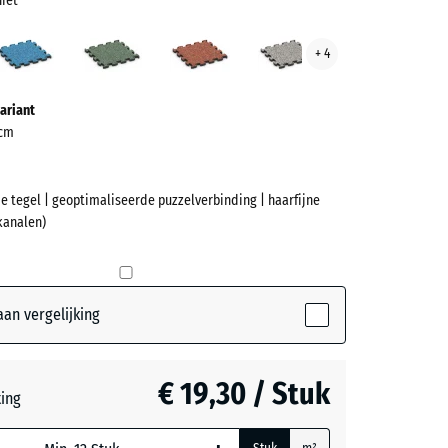
niet
rgrijs
Atlantisch
Engels
Etna
Grijs
+ 4
et
gazon
graniet
ve)
ariant
 cm
e tegel | geoptimaliseerde puzzelverbinding | haarfijne
kanalen)
et
rijs
an vergelijking
active)
€ 19,30 / Stuk
ch
ting