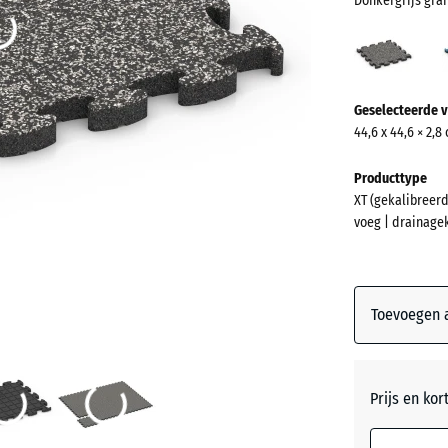
Donkergrijs gra
Donke
grani
(acti
Meer
Geselecteerde v
informatie
44,6 x 44,6 × 2,8
over
de
Producttype
kleuren?
XT (gekalibreerd
voeg | drainage
Kleurenpal
weergeven
Donkerg
Toevoegen a
(
graniet
Atlantis
Prijs en kor