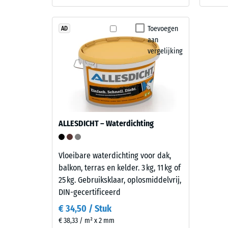
UV-
reste
bestendig
Toevoegen
deuk
AD
PU-
aan
bindmiddel.
na
vergelijking
De
24
combinatie
uur
zorgt
voor
ontla
een
(BS
levendig
ALLESDICHT – Waterdichting
7188)
kleurbeeld
dat
doet
Vloeibare waterdichting voor dak,
denken
balkon, terras en kelder. 3 kg, 11 kg of
aan
25 kg. Gebruiksklaar, oplosmiddelvrij,
1 / 5
donker
DIN-gecertificeerd
natuursteen.
€ 34,50 / Stuk
Omdat
€ 38,33 / m² x 2 mm