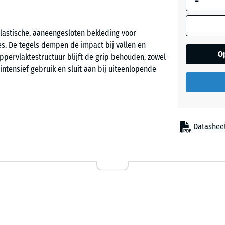
-
Engels
gazon
astische, aaneengesloten bekleding voor
s. De tegels dempen de impact bij vallen en
O
ppervlaktestructuur blijft de grip behouden, zowel
Etna
 intensief gebruik en sluit aan bij uiteenlopende
Grijs
graniet
e, draagkrachtige ondergrond. De geïntegreerde
Datashee
rling stevig gekoppeld blijven en een vrijwel
Lavende
or ontstaat een gelijkmatig loopvlak zonder
aat worden gesneden en indien nodig afzonderlijk
Rattan
Terracot
dert de impact bij sprongen en valbewegingen. In