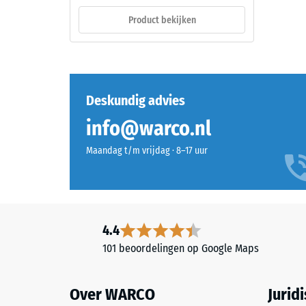
EPDM
De
van
Product bekijken
drukster
nature
van
UV-
een
bestendig
materiaa
is
beschrijf
en
Deskundig advies
de
de
info@warco.nl
weersta
pigmenten
tegen
volledig
Maandag t/m vrijdag · 8–17 uur
lokale
in
belastin
het
Het
granulaat
geeft
zijn
aan
4.4
opgenomen,
in
blijft
101 beoordelingen op Google Maps
welke
de
mate
kleur
het
Over WARCO
Jurid
langdurig