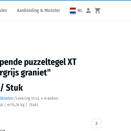
vies
Aanbieding & Monster
NL
pende puzzeltegel XT
grijs graniet"
 / Stuk
ndkosten
/
Levering in ca.
4-6 weken
tuk / m²
(
4,34
kg
/ Stuk)