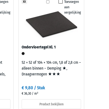
voegen
Toevoegen
XX
aan
7188)
elijking
vergelijking
Ondervloertegel Kl. 1
et
52 × 52 of 104 × 104 cm, 1,8 of 2,8 cm –
alleen binnen – Demping ★,
els,
Draagvermogen ★★★
€ 9,80 / Stuk
€ 36,30 / m²
Product bekijken