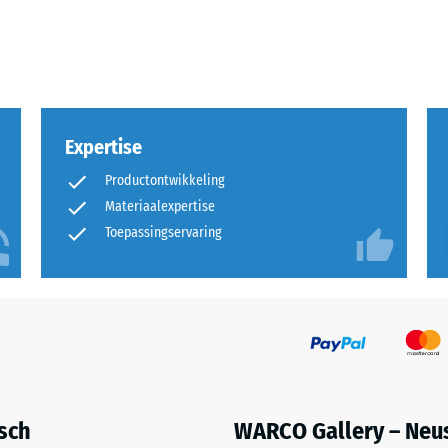
kte
l
t
Expertise
Productontwikkeling
nd
Materiaalexpertise
Toepassingservaring
g.
isch
WARCO Gallery – Neu