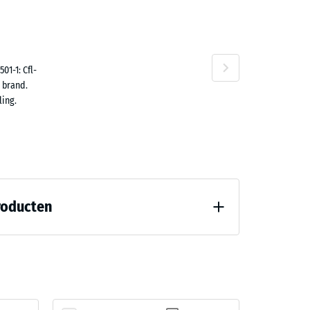
n
01-1: Cfl-
 brand.
ing.
roducten
8)