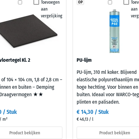
Toevoegen
Toe
OP
klasse DS (EN 14041) - Schaalwaarde 4 = Wrijvingscoëfficiënt ca. 0,53
product
aan
aan
geselecteerd
stheid – Bestendigheid tegen abrasieve slijtage – Schaalwaarde 2 = "goed" (BS 
vergelijking
verg
voor
orlatendheid (EN 12616) – Score 5 = Infiltratie ca. 1000 mm/u (1000 l/h/m²)
de
productvergelijking.
p (EN 16165) – Schaalwaarde 4 = gemiddelde acceptatiehoek ca. 16°, groep R10
che isolatie – Schaalwaarde 3 = Warmtegeleidingscoëfficiënt ca. 0,11 W/(m·K)
stendig
loertegel Kl. 2
PU-lijm
terkte
PU-lijm, 310 ml koker. Blijvend
 of 104 × 104 cm, 1,8 of 2,8 cm –
elastische polyurethaanlijm m
innen en buiten – Demping
hoge hechting. Voor binnen en
lwaarde
Draagvermogen ★★
buiten. Ideaal voor WARCO-teg
plinten en palisaden.
0 / Stuk
€ 14,30 / Stuk
 / m²
€ 46,13 / l
Product bekijken
Product bekijken