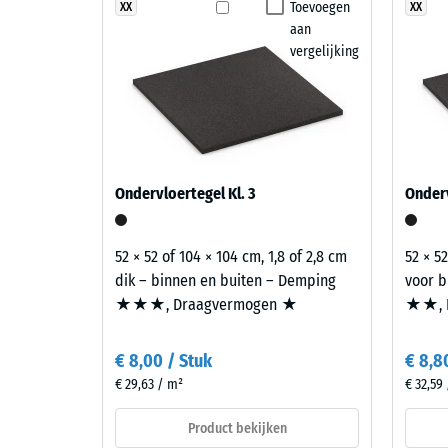
Voor
Toevoegen
XX
XX
Antislip
aan
producten
Slijtva
vergelijking
in
de
Waterdo
kleur
Antisli
Donkergrijs
Graniet
Thermis
wordt
Vorstbe
Ondervloertegel Kl. 3
Onderv
EPDM-
Druks
rubbergranulaat
in
-
52 × 52 of 104 × 104 cm, 1,8 of 2,8 cm
52 × 52
verschillende
dik – binnen en buiten – Demping
voor b
Schaa
grijstinten
★★★, Draagvermogen ★
★★, 
1
en
zwart
=
€ 8,00 / Stuk
€ 8,8
verwerkt
ca.
€ 29,63 / m²
€ 32,59
met
1
een
Product bekijken
transparant,
mm