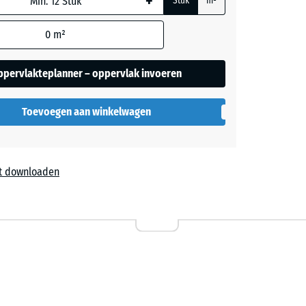
+
Stuk
m²
0
m²
ppervlakteplanner – oppervlak invoeren
Toevoegen aan winkelwagen
t downloaden
l
ta