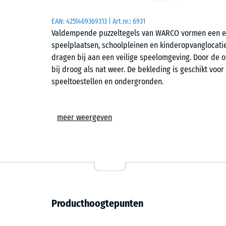
EAN:
4251469369313
| Art.nr.:
6931
Valdempende puzzeltegels van WARCO vormen een el
speelplaatsen, schoolpleinen en kinderopvanglocatie
dragen bij aan een veilige speelomgeving. Door de o
bij droog als nat weer. De bekleding is geschikt voor
speeltoestellen en ondergronden.
Eenvoudige plaatsing
meer weergeven
De tegels worden losliggend geplaatst op een vlakk
puzzelverbinding zorgt ervoor dat de elementen onde
gesloten oppervlak vormen met een haarnaad. Hierdo
storende overgangen. Tegels kunnen eenvoudig op m
worden vervangen.
Valdemping en veiligheid
Producthoogtepunten
De elastische structuur vangt schokken op en vermin