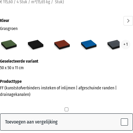
€ 115,60 / 4 Stuk / m²
(
15,65
kg
/ Stuk)
Kleur
Grasgroen
Grasgroen
Antraciet
Baksteenrood
Hemelsblauw
Leis
+ 1
(active)
Meer
Geselecteerde variant
informatie
50 x 50 x 11 cm
over
de
Producttype
kleuren?
FF (kunststofverbinders insteken of inlijmen | afgeschuinde randen |
drainagekanalen)
Kleurenpalet
weergeven
(active)
Grasgroen
Toevoegen aan vergelijking