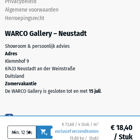
Privacybeleid
gebruikt.
mate
Algemene voorwaarden
het
materiaal
Herroepingsrecht
Installatie
vervormt
–
WARCO Gallery – Neustadt
wanneer
Verwerking
een
–
Showroom & persoonlijk advies
bepaalde
Montage
Adres
kracht
Klemmhof 9
wordt
De
67433 Neustadt an der Weinstraße
uitgeoefend.
plaatranden
Duitsland
Een
zijn
Zomervakantie
geringe
als
De WARCO Gallery is gesloten tot en met
15 juli
.
indringingsdiepte
puzzelverzahning
duidt
uitgevoerd.
op
Elke
een
zijde
hoge
€ 73,60 / 4 Stuk / m²
€ 18,40
kan
druksterkte,
-
+
exclusief verzendkosten
op
/ Stuk
terwijl
(
9,80
kg
/ Stuk)
Veilige vloeren.