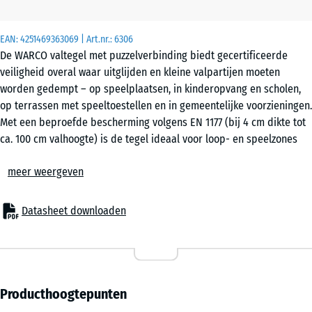
m²
EAN:
4251469363069
| Art.nr.:
6306
De WARCO valtegel met puzzelverbinding biedt gecertificeerde
50
veiligheid overal waar uitglijden en kleine valpartijen moeten
x
worden gedempt – op speelplaatsen, in kinderopvang en scholen,
50
op terrassen met speeltoestellen en in gemeentelijke voorzieningen.
x 2
- € 9,50
Met een beproefde bescherming volgens EN 1177 (bij 4 cm dikte tot
cm
ca. 100 cm valhoogte) is de tegel ideaal voor loop- en speelzones
|
zonder hoge klimtoestellen of verhoogde platforms. Ook in
0,25
meer weergeven
seniorenvoorzieningen, revalidatie en fitnessomgevingen is de
m²
elastische puzzeltegel een beproefde vloeroplossing die veiligheid,
comfort en kostenefficiëntie combineert.
Datasheet downloaden
Toepassingen
50
– Speelzones voor jonge kinderen, balans- en bewegingsgebieden
x
– Schoolpleinen, kinderopvang en gemeentelijke locaties
50
– Terrassen met speeltoestellen of zitgebieden
x 3
- € 6,70
– Fitness- en outdoorfitnesszones
Producthoogtepunten
cm
– Seniorenwoningen, verpleeghuizen, revalidatie- en