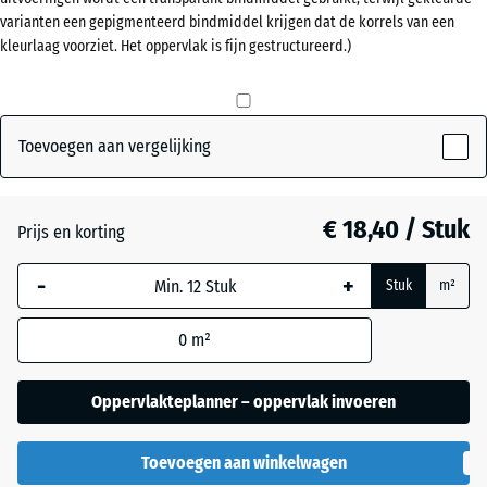
varianten een gepigmenteerd bindmiddel krijgen dat de korrels van een
50
kleurlaag voorziet. Het oppervlak is fijn gestructureerd.)
mm
Antraciet
- € 0,50
De geselecteerde,
blauw omlijnde
Grasgroen
+ € 0,50
afmeting wordt
Toevoegen aan vergelijking
gebruikt voor de
behoefteberekening
Leisteengrijs
(tenzij anders
€ 18,40 / Stuk
Prijs en korting
aangegeven in de
productgegevens).
-
+
Stuk
m²
50
0
m²
x
50
x 5
Oppervlakteplanner – oppervlak invoeren
cm
|
Toevoegen aan winkelwagen
0,25