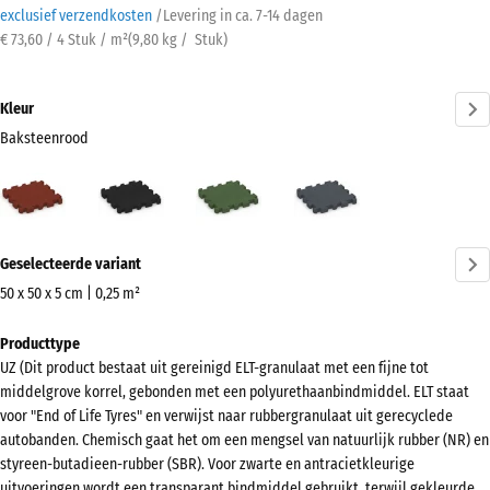
exclusief verzendkosten
/
Levering in ca.
7-14 dagen
€ 73,60 / 4 Stuk / m²
(
9,80
kg
/ Stuk)
Kleur
Baksteenrood
Baksteenrood
Antraciet
Grasgroen
Leisteengrijs
(active)
Meer
Geselecteerde variant
informatie
over
50 x 50 x 5 cm | 0,25 m²
de
Afmetingen
Producttype
kleuren?
voor
UZ (Dit product bestaat uit gereinigd ELT-granulaat met een fijne tot
verzending
Kleurenpalet
middelgrove korrel, gebonden met een polyurethaanbindmiddel. ELT staat
540
weergeven
voor "End of Life Tyres" en verwijst naar rubbergranulaat uit gerecyclede
x
autobanden. Chemisch gaat het om een mengsel van natuurlijk rubber (NR) en
(active)
Baksteenrood
540
styreen-butadieen-rubber (SBR). Voor zwarte en antracietkleurige
x
uitvoeringen wordt een transparant bindmiddel gebruikt, terwijl gekleurde