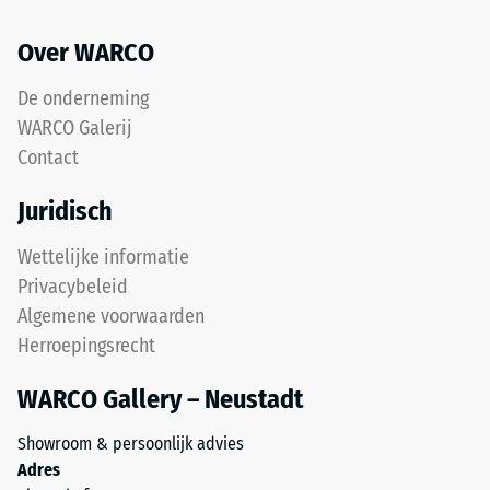
slijtlaag
mm
van
Over WARCO
resterende
fijn
ELT-
deuk
De onderneming
granulaat
na
WARCO Galerij
vormt
Contact
24
een
gripvast
uur
Juridisch
oppervlak
ontlasting
met
Wettelijke informatie
(BS
een
Privacybeleid
fijne
7188)
Algemene voorwaarden
structuur.
Herroepingsrecht
De
onderlaag
WARCO Gallery – Neustadt
van
/ 5
grover
Showroom & persoonlijk advies
ELT-
Adres
granulaat