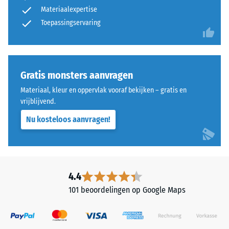
gemiddelde
Materiaalexpertise
een
acceptatiehoek
polyurethaanbindmiddel.
Toepassingservaring
ca. 16°, groep
ELT
R10
staat
Thermische isolatie –
voor
Schaalwaarde 4 =
"End
Gratis monsters aanvragen
Warmtegeleidingscoëfficiënt
of
ca. 0,09 W/(m·K)
Materiaal, kleur en oppervlak vooraf bekijken – gratis en
Life
vrijblijvend.
Vorstbestendig
Tyres"
Nu kosteloos aanvragen!
en
Druksterkte
verwijst
-
naar
Schaalwaarde
rubbergranulaat
uit
2
4.4
gerecyclede
=
101 beoordelingen op Google Maps
autobanden.
ca.
De
bovenste
0,75