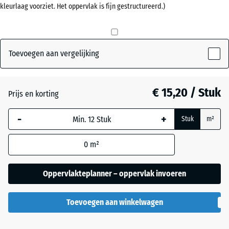
kleurlaag voorziet. Het oppervlak is fijn gestructureerd.)
mm
Antraciet
- € 0,50
De geselecteerde,
blauw omlijnde
Grasgroen
+ € 0,50
afmeting wordt
Toevoegen aan vergelijking
gebruikt voor de
behoefteberekening
Leisteengrijs
(tenzij anders
€ 15,20 / Stuk
Prijs en korting
aangegeven in de
productgegevens).
-
+
Stuk
m²
50
0
m²
x
50
x 4
Oppervlakteplanner – oppervlak invoeren
cm
|
Toevoegen aan winkelwagen
0,25
m²