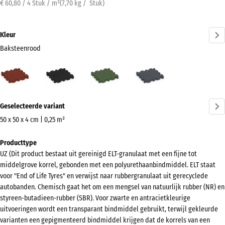
€ 60,80 / 4 Stuk / m²
(
7,70
kg
/ Stuk)
Kleur
Baksteenrood
Baksteenrood
Antraciet
Grasgroen
Leisteengrijs
(active)
Meer
Geselecteerde variant
informatie
over
50 x 50 x 4 cm | 0,25 m²
de
Afmetingen
Producttype
kleuren?
voor
UZ (Dit product bestaat uit gereinigd ELT-granulaat met een fijne tot
verzending
Kleurenpalet
middelgrove korrel, gebonden met een polyurethaanbindmiddel. ELT staat
540
weergeven
voor "End of Life Tyres" en verwijst naar rubbergranulaat uit gerecyclede
x
autobanden. Chemisch gaat het om een mengsel van natuurlijk rubber (NR) en
(active)
Baksteenrood
540
styreen-butadieen-rubber (SBR). Voor zwarte en antracietkleurige
x
uitvoeringen wordt een transparant bindmiddel gebruikt, terwijl gekleurde
varianten een gepigmenteerd bindmiddel krijgen dat de korrels van een
40