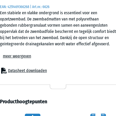
EAN:
4251469366268
| Art.nr.:
6626
Een stabiele en vlakke ondergrond is essentieel voor een
50
opzetzwembad. De zwembadmatten van met polyurethaan
x
gebonden rubbergranulaat vormen samen een aaneengesloten
50
oppervlak dat de zwembadfolie beschermt en tegelijk comfort biedt
x 3
- € 3,50
bij het betreden van het zwembad. Dankzij de open structuur en
cm
geïntegreerde drainagekanalen wordt water effectief afgevoerd.
|
Stabiel verbonden oppervlak
0,25
meer weergeven
De tegels zijn rondom voorzien van een nauwkeurig puzzelsysteem,
m²
waardoor ze eenvoudig in elkaar worden gestoken. Zo ontstaat een
samenhangend oppervlak zonder dat verlijmen of schroeven nodig
Datasheet downloaden
is. Ook een randafwerking is doorgaans overbodig. De elementen
blijven onder belasting goed op hun plaats en kunnen later weer
zonder moeite worden verwijderd.
Geschikte ondergronden
Voor een duurzaam resultaat is een stabiele draaglaag nodig.
Producthoogtepunten
Geschikt zijn bijvoorbeeld beton, asfalt of klinkerbestrating, maar
ook een goed verdicht grindbed. Een onderbouw met kunststof