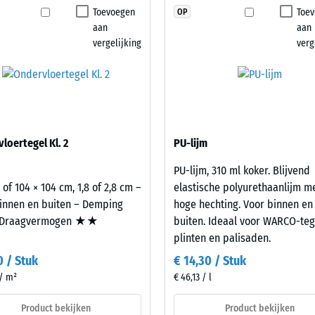
geen
Toevoegen
Toe
OP
klasse DS (EN 14041) - Schaalwaarde 4 = Wrijvingscoëfficiënt ca. 0,53
product
aan
aan
geselecteerd
stheid – Bestendigheid tegen abrasieve slijtage – Schaalwaarde 2 = "goed" (BS 
vergelijking
verg
voor
orlatendheid (EN 12616) – Score 5 = Infiltratie ca. 1000 mm/u (1000 l/h/m²)
de
productvergelijking.
p (EN 16165) – Schaalwaarde 4 = gemiddelde acceptatiehoek ca. 16°, groep R10
che isolatie – Schaalwaarde 2 = Warmtegeleidingscoëfficiënt ca. 0,12 W/(m·K)
stendig
loertegel Kl. 2
PU-lijm
terkte
PU-lijm, 310 ml koker. Blijvend
 of 104 × 104 cm, 1,8 of 2,8 cm –
elastische polyurethaanlijm m
innen en buiten – Demping
hoge hechting. Voor binnen en
lwaarde
Draagvermogen ★★
buiten. Ideaal voor WARCO-teg
plinten en palisaden.
0 / Stuk
€ 14,30 / Stuk
 / m²
€ 46,13 / l
Product bekijken
Product bekijken