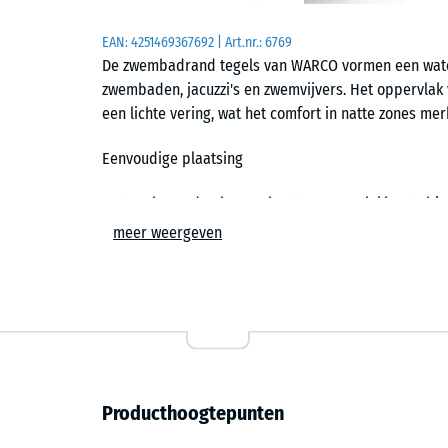
EAN:
4251469367692
| Art.nr.:
6769
De zwembadrand tegels van WARCO vormen een wate
zwembaden, jacuzzi's en zwemvijvers. Het oppervlak vo
een lichte vering, wat het comfort in natte zones me
Eenvoudige plaatsing
De tegels worden los geplaatst op een vlakke, stab
puzzelverbinding houdt de elementen op hun plaats 
meer weergeven
voegen blijven smal en gelijkmatig, waardoor het opp
structuur wegzakken en volgt het afschot van de ond
eenvoudig worden vervangen.
Antislip en comfortabel blootsvoets
De licht gestructureerde bovenkant biedt grip bij n
Producthoogtepunten
voeten. De elastische eigenschappen verminderen de
loopgevoel dan harde steenachtige ondergronden. Di