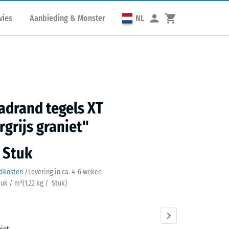
vies
Aanbieding & Monster
NL
drand tegels XT
grijs graniet"
/ Stuk
ndkosten
/
Levering in ca.
4-6 weken
tuk / m²
(
1,22
kg
/ Stuk)