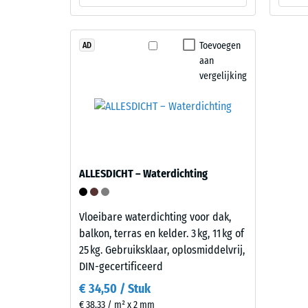
met
mm
een
reste
transparant,
Toevoegen
deuk
AD
UV-
aan
bestendig
na
vergelijking
PU-
24
bindmiddel.
uur
De
combinatie
ontla
zorgt
(BS
voor
ALLESDICHT – Waterdichting
7188)
een
levendig
kleurbeeld
Vloeibare waterdichting voor dak,
dat
balkon, terras en kelder. 3 kg, 11 kg of
doet
25 kg. Gebruiksklaar, oplosmiddelvrij,
1 / 5
denken
DIN-gecertificeerd
aan
€ 34,50 / Stuk
donker
€ 38,33 / m² x 2 mm