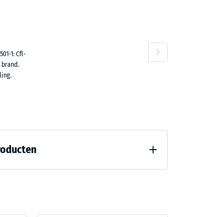
n
01-1: Cfl-
 brand.
ing.
roducten
8)