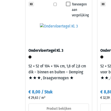
aan draagkracht en schokabsorptie.
Toevoegen
XX
XX
Antislip
aan
Slijtva
vergelijking
Voor
producten
Waterdo
in
Antisli
de
kleur
Thermis
Donkergrijs
Vorstbe
Ondervloertegel Kl. 3
Onderv
Graniet
Druks
wordt
EPDM-
-
52 × 52 of 104 × 104 cm, 1,8 of 2,8 cm
52 × 52
rubbergranulaat
dik – binnen en buiten – Demping
voor b
Schaa
in
★★★, Draagvermogen ★
★★, 
1
verschillende
grijstinten
=
€ 8,00 / Stuk
€ 8,8
en
ca.
€ 29,63 / m²
€ 32,59
zwart
1
verwerkt
Product bekijken