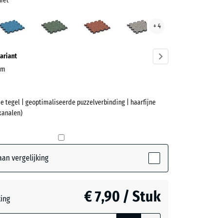
niet
rgrijs
Atlantisch
Engels
Etna
Grijs
+ 4
et
gazon
graniet
ve)
ariant
 cm
e tegel | geoptimaliseerde puzzelverbinding | haarfijne
et
kanalen)
rijs
active)
an vergelijking
ch
€ 7,90 / Stuk
teerde,
ting
jnde