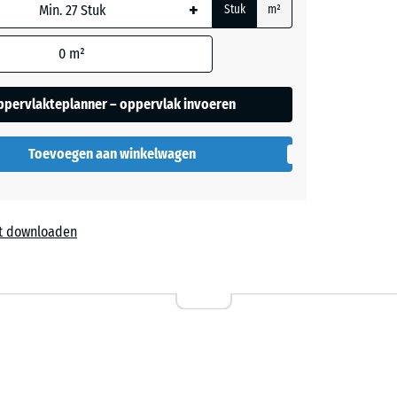
+
ordt
Stuk
m²
or de
rekening
0
m²
ers
 in de
ppervlakteplanner – oppervlak invoeren
evens).
Toevoegen aan winkelwagen
t downloaden
l
9,50
ta