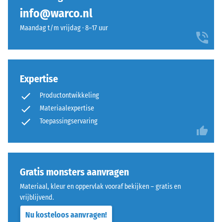
op
info@warco.nl
De
een
puzzelverzahning
Maandag t/m vrijdag · 8–17 uur
hoge
is
druksterkte,
met
terwijl
afgeronde,
een
golfvormige
Expertise
grotere
tanden
indringingsdiepte
Productontwikkeling
aan
wijst
alle
Materiaalexpertise
op
vier
Toepassingservaring
een
zijden
lagere
uitgevoerd.
weerstand
De
tegen
ronde
Gratis monsters aanvragen
puntbelastingen.
tandvorm
Dergelijke
Materiaal, kleur en oppervlak vooraf bekijken – gratis en
zorgt
vrijblijvend.
belastingen
voor
kunnen
Nu kosteloos aanvragen!
een