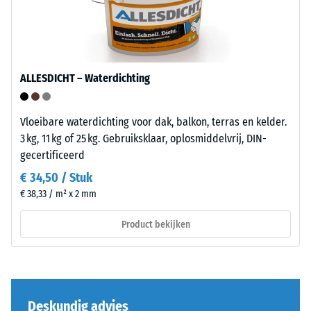
Het
heeft
geeft
een
aan
lage
in
persdichtheid
welke
ALLESDICHT – Waterdichting
en
mate
biedt
het
daardoor
Vloeibare waterdichting voor dak, balkon, terras en kelder.
materiaal
extra
3 kg, 11 kg of 25 kg. Gebruiksklaar, oplosmiddelvrij, DIN-
vervormt
elasticiteit
gecertificeerd
wanneer
en
een
€ 34,50 / Stuk
schokdemping.
bepaalde
€ 38,33 / m² x 2 mm
kracht
wordt
Installatie
Product bekijken
uitgeoefend.
–
Een
Verwerking
geringe
–
indringingsdiepte
Montage
Deskundig advies
duidt