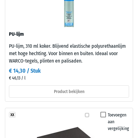
Dankzij
Schaalwaarde
de
1
open
=
structuur
blijft
ca.
PU-lijm
het
1
PU-lijm, 310 ml koker. Blijvend elastische polyurethaanlijm
oppervlak
mm
met hoge hechting. Voor binnen en buiten. Ideaal voor
waterdoorlatend
WARCO-tegels, plinten en palisaden.
en
resterende
gripvast.
€ 14,30 / Stuk
deuk
De
€ 46,13 / l
na
draaglaag
bestaat
24
Product bekijken
uit
uur
gereinigd
ontlasting
zwart
Toevoegen
XX
rubbergranulaat
(BS
aan
uit
vergelijking
7188)
gerecyclede