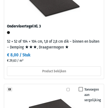
Schok-, trillings- en
productvergelijking.
contactgeluiddemping
Materiaal
– Schaalwaarde 2 =
–
aangename demping
Bestanddelen
en
Antislipklasse DS
Ondervloertegel Kl. 3
(EN 14041) -
opbouw
Schaalwaarde 4 =
Wrijvingscoëfficiënt
52 × 52 of 104 × 104 cm, 1,8 of 2,8 cm dik – binnen en buiten
Dit
ca. 0,53
– Demping ★★★, Draagvermogen ★
product
€ 8,00 / Stuk
Slijtvastheid –
heeft
Bestendigheid
€ 29,63 / m²
een
tegen
tweelaagse
abrasieve
Product bekijken
opbouw.
slijtage –
De
Schaalwaarde
slijtlaag
2 = "goed" (BS
Toevoegen
XX
van
7188)
aan
circa
vergelijking
Waterdoorlatendheid
3,3
(EN 12616) – Score 5 =
mm