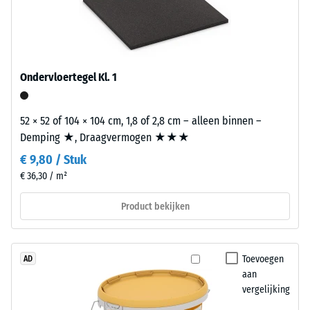
autobanden
(ELT)
met
/ 5
een
grove
Ondervloertegel Kl. 1
korrel,
eveneens
52 × 52 of 104 × 104 cm, 1,8 of 2,8 cm – alleen binnen –
gebonden
De
Demping ★, Draagvermogen ★★★
met
druksterkte
€ 9,80 / Stuk
polyurethaan.
van
ELT
€ 36,30 / m²
een
staat
materiaal
Product bekijken
voor
beschrijft
"End
de
of
weerstand
Life
Toevoegen
AD
tegen
aan
Tyres".
lokale
vergelijking
De
belasting.
draaglaag