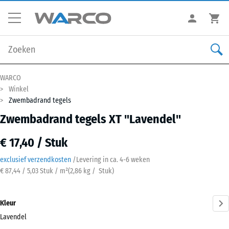
WARCO
Winkel
Zwembadrand tegels
Zwembadrand tegels XT "Lavendel"
€ 17,40 / Stuk
exclusief verzendkosten
/
Levering in ca.
4-6 weken
€ 87,44 / 5,03 Stuk / m²
(
2,86
kg
/ Stuk)
Kleur
Lavendel