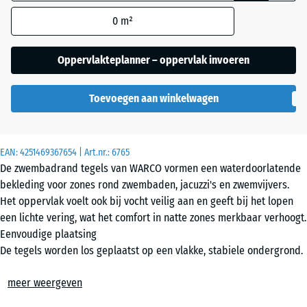
gebruikt voor de
0
m²
behoefteberekening
(tenzij anders
Engels
aangegeven in de
Oppervlakteplanner – oppervlak invoeren
gazon
productgegevens).
Toevoegen aan winkelwagen
44,6
Etna
x
44,6
x
EAN:
4251469367654
| Art.nr.:
6765
1,8
Grijs
De zwembadrand tegels van WARCO vormen een waterdoorlatende
cm
graniet
bekleding voor zones rond zwembaden, jacuzzi's en zwemvijvers.
Het oppervlak voelt ook bij vocht veilig aan en geeft bij het lopen
een lichte vering, wat het comfort in natte zones merkbaar verhoogt.
28,9
Rattan
Eenvoudige plaatsing
x
De tegels worden los geplaatst op een vlakke, stabiele ondergrond.
28,9
De nauwkeurig uitgevoerde puzzelverbinding houdt de elementen
- € 9,50
x
meer weergeven
Terracotta
op hun plaats en zorgt voor een vrijwel onzichtbare haarnaad. De
1,8
voegen blijven smal en gelijkmatig, waardoor het oppervlak visueel