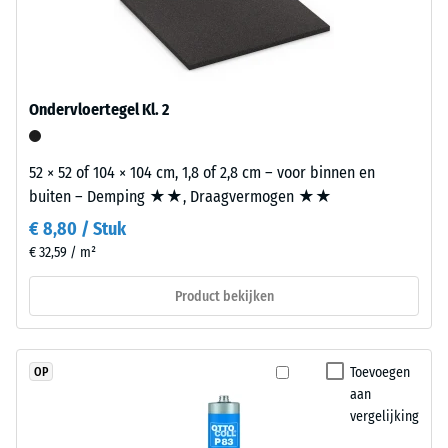
Infiltratie ca. 1000
bestaat
mm/u (1000 l/h/m²)
uit
nieuw
Antislip (EN
16165) –
geproduceerd,
Ondervloertegel Kl. 2
Schaalwaarde
doorgekleurd
4 =
en
gemiddelde
schadstofvrij
52 × 52 of 104 × 104 cm, 1,8 of 2,8 cm – voor binnen en
acceptatiehoek
EPDM-
buiten – Demping ★★, Draagvermogen ★★
ca. 16°, groep
granulaat
R10
€ 8,80 / Stuk
(ethyleen-
€ 32,59 / m²
Thermische isolatie –
propeen-
Schaalwaarde 2 =
dien-
Product bekijken
Warmtegeleidingscoëfficiënt
monomeer),
ca. 0,12 W/(m·K)
gebonden
met
Vorstbestendig
Toevoegen
OP
UV-
Druksterkte
aan
gestabiliseerd
vergelijking
-
polyurethaan.