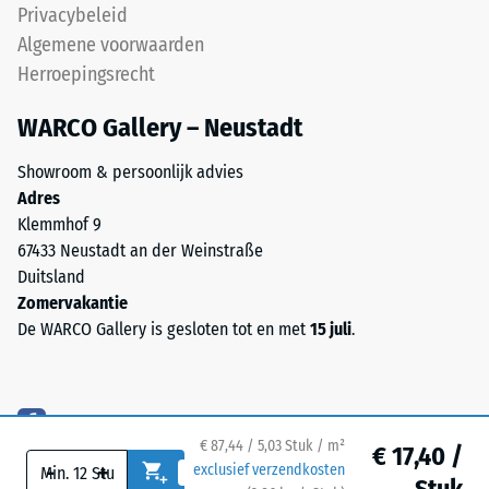
wordt
Privacybeleid
lagenysteem:
bepaald
Algemene voorwaarden
de
met
Herroepingsrecht
puzzelverzahning
de
houdt
testmethode
WARCO Gallery – Neustadt
de
volgens
bovenste
BS
Showroom & persoonlijk advies
laag
7188:1998.
Adres
lagestabiel.
Een
Klemmhof 9
Omdat
testlichaam
67433 Neustadt an der Weinstraße
de
met
Duitsland
randen
een
Zomervakantie
loodrecht
oppervlak
De WARCO Gallery is gesloten tot en met
15 juli
.
zijn
van
gesneden
100
ontstaat
mm²
een
(gelijk
nauwelijks
€ 87,44 / 5,03 Stuk / m²
€ 17,40 /
aan
zichtbare
-
+
exclusief verzendkosten
1