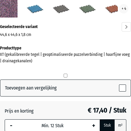
Lavendel
Atlantisch
Donkergrijs
Engels
Etna
+ 4
(active)
graniet
gazon
Meer
Geselecteerde variant
informatie
over
44,6 x 44,6 x 1,8 cm
de
Afmetingen
Producttype
kleuren?
voor
XT (gekalibreerde tegel | geoptimaliseerde puzzelverbinding | haarfijne voeg
verzending
Kleurenpalet
| drainagekanalen)
485
weergeven
x
(active)
Lavendel
485
x
Toevoegen aan vergelijking
18
mm
Atlantisch
€ 17,40 / Stuk
Prijs en korting
De geselecteerde,
blauw omlijnde
Donkergrijs
-
+
Stuk
m²
afmeting wordt
graniet