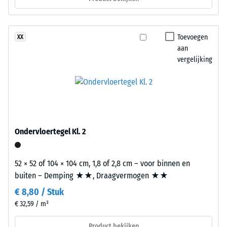
De
abrasieve
combinatie
slijtage –
zorgt
Schaalwaarde
Toevoegen
XX
voor
3 = "zeer goed"
aan
een
(BS 7188)
vergelijking
levendig
Waterdoorlatendheid
kleurbeeld
(EN 12616) – Score 2 =
dat
Infiltratie tot 10
doet
mm/u (10 l/h/m²)
denken
Antislip (EN
aan
Ondervloertegel Kl. 2
16165) –
donker
Schaalwaarde
natuursteen.
3 = gemiddelde
Omdat
52 × 52 of 104 × 104 cm, 1,8 of 2,8 cm – voor binnen en
acceptatiehoek
EPDM
buiten – Demping ★★, Draagvermogen ★★
ca. 15°, groep
van
R10
€ 8,80 / Stuk
nature
€ 32,59 / m²
Thermische isolatie –
UV-
Schaalwaarde 2 =
bestendig
Product bekijken