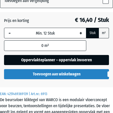
Toevoegen aan vergelijking
18
mm
Atlantisch
€ 16,40 / Stuk
Prijs en korting
De geselecteerde,
blauw omlijnde
-
+
Stuk
m²
afmeting wordt
Engels
gebruikt voor de
gazon
0
m²
behoefteberekening
(tenzij anders
aangegeven in de
Oppervlakteplanner – oppervlak invoeren
Etna
productgegevens).
Toevoegen aan winkelwagen
44,6
Grijs
x
graniet
44,6
x
EAN:
4251469369139
| Art.nr.:
6913
1,8
De beursvloer kliktegel van WARCO is een modulair vloerconcept
cm
voor beurzen, tentoonstellingen en tijdelijke presentaties. De vloer
Lavendel
wordt los gelegd en vormt een aaneengesloten oppervlak met een