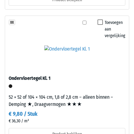
en
slijtage.
ontlasting
(BS
Toevoegen
XX
Materiaal
7188)
aan
–
vergelijking
Bestanddelen
en
opbouw
/ 5
Dit
product
Ondervloertegel Kl. 1
heeft
De
een
52 × 52 of 104 × 104 cm, 1,8 of 2,8 cm – alleen binnen –
druksterkte
tweelaagse
Demping ★, Draagvermogen ★★★
van
opbouw.
een
€ 9,80 / Stuk
De
materiaal
slijtlaag
€ 36,30 / m²
beschrijft
van