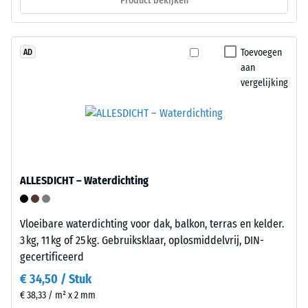
Product bekijken
de
circa
weerstand
2
tegen
mm
lokale
bestaat
Toevoegen
AD
belasting.
aan
uit
vergelijking
Het
nieuw
geeft
geproduceerd,
aan
doorgekleurd
in
en
welke
schadstofvrij
mate
EPDM-
ALLESDICHT – Waterdichting
het
granulaat
materiaal
(ethyleen-
vervormt
propeen-
Vloeibare waterdichting voor dak, balkon, terras en kelder.
wanneer
dien-
3 kg, 11 kg of 25 kg. Gebruiksklaar, oplosmiddelvrij, DIN-
een
monomeer),
gecertificeerd
bepaalde
gebonden
€ 34,50 / Stuk
kracht
met
€ 38,33 / m² x 2 mm
wordt
UV-