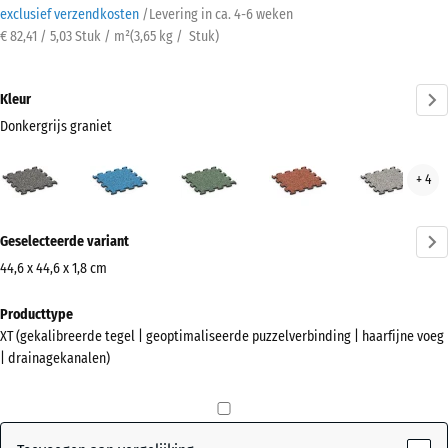
exclusief verzendkosten
/
Levering in ca.
4-6 weken
€ 82,41 / 5,03 Stuk / m²
(
3,65
kg
/ Stuk)
Kleur
Donkergrijs graniet
Donkergrijs
Atlantisch
Engels
Etna
Grijs
+ 4
graniet
gazon
gran
(active)
Meer
Geselecteerde variant
informatie
over
44,6 x 44,6 x 1,8 cm
de
Afmetingen
Producttype
kleuren?
voor
XT (gekalibreerde tegel | geoptimaliseerde puzzelverbinding | haarfijne voeg
verzending
Kleurenpalet
| drainagekanalen)
485
weergeven
x
Donkergrijs
485
(active)
graniet
x