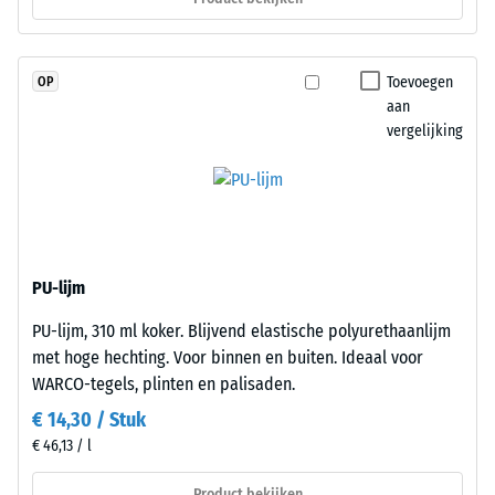
Warmtegeleidingscoëfficiënt
is
ca. 0,12 W/(m·K)
en
Druksterkte
de
Toevoegen
OP
pigmenten
-
aan
volledig
vergelijking
Schaalwaarde
in
4
het
granulaat
=
zijn
ca.
opgenomen,
0,25
blijft
PU-lijm
de
mm
PU-lijm, 310 ml koker. Blijvend elastische polyurethaanlijm
kleur
resterende
met hoge hechting. Voor binnen en buiten. Ideaal voor
langdurig
deuk
WARCO-tegels, plinten en palisaden.
stabiel
bij
€ 14,30 / Stuk
na
UV-
€ 46,13 / l
24
belasting
uur
Product bekijken