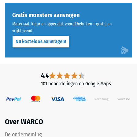
puntbelastingen.
(ELT)
Dergelijke
met
Gratis monsters aanvragen
belastingen
een
Materiaal, kleur en oppervlak vooraf bekijken – gratis en
kunnen
fijne
vrijblijvend.
ontstaan
korrel,
Nu kosteloos aanvragen!
door
gebonden
bijvoorbeeld
met
schoenen
polyurethaan.
met
ELT
hoge
staat
4.4
hakken,
voor
101 beoordelingen op Google Maps
meubelpoten,
"End
plantenbakken
of
op
Life
wielen
Tyres".
of
De
Over WARCO
de
hoge
voeten
persdichtheid
De onderneming