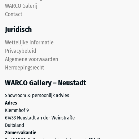
van
van
WARCO Galerij
diverse
de
Contact
apparaten.
draaglaag
De
zorgt
Juridisch
druksterkte
voor
wordt
een
Wettelijke informatie
bepaald
stabiele
Privacybeleid
met
en
Algemene voorwaarden
de
compacte
Herroepingsrecht
testmethode
opbouw.
volgens
WARCO Gallery – Neustadt
BS
Installatie
7188:1998.
–
Showroom & persoonlijk advies
Een
Verwerking
Adres
testlichaam
–
Klemmhof 9
met
Montage
67433 Neustadt an der Weinstraße
een
Duitsland
oppervlak
Zomervakantie
van